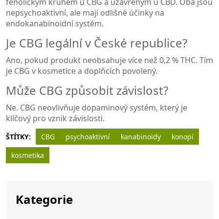
fenolickým kruhem u CBG a uzavřeným u CBD. Oba jsou
nepsychoaktivní, ale mají odlišné účinky na
endokanabinoidní systém.
Je CBG legální v České republice?
Ano, pokud produkt neobsahuje více než 0,2 % THC. Tím
je CBG v kosmetice a doplňcích povolený.
Může CBG způsobit závislost?
Ne. CBG neovlivňuje dopaminový systém, který je
klíčový pro vznik závislosti.
ŠTÍTKY:
CBG
psychoaktivní
kanabinoidy
konopí
kosmetika
Kategorie