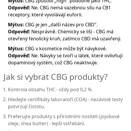
Mýtus:
CBG způsobí „high" podobně jako THC.
Odpověď:
Ne. CBG nemá vazebnou sílu na CB1
receptory, které vyvolávají euforii.
Mýtus:
CBG je jen „další název pro CBD".
Odpověď:
Nesprávně. Chemicky se liší - CBG má
otevřený fenolický kruh, zatímco CBD má uzavřený.
Mýtus:
CBG v kosmetice může být návykové.
Odpověď:
Ne. Návyky se tvoří u látek, které ovlivňují
dopaminový systém, což CBG neaktivuje.
Jak si vybrat CBG produkty?
Kontrola obsahu THC - vždy pod 0,2 %.
Hledejte certifikáty laboratoří (COA) - nezávislé testy
potvrzují čistotu.
Preferujte produkty s přírodními nositeli (jojobové
oleje, shea butter) - lepší vstřebání.