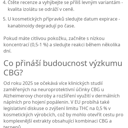
Čtěte recenze a vyhýbejte se příliš levným variantám -
kvalita izolátu se odráží v ceně.
U kosmetických přípravků sledujte datum expirace -
kanabinoidy degradují po čase.
Pokud máte citlivou pokožku, začněte s nízkou
koncentrací (0,5-1 %) a sledujte reakci během několika
dní.
Co přináší budoucnost výzkumu
CBG?
Od roku 2025 se očekává více klinických studií
zaměřených na neuroprotektivní účinky CBG u
Alzheimerovy choroby a rozšíření využití v dermálních
náplních pro hojení popálenin. V EU probíhá také
legislativní diskuse o zvýšení limitu THC na 0,5 % v
kosmetických výrobcích, což by mohlo otevřít cestu pro
komplexnější extrakty obsahující kombinaci CBG a
terpenů.