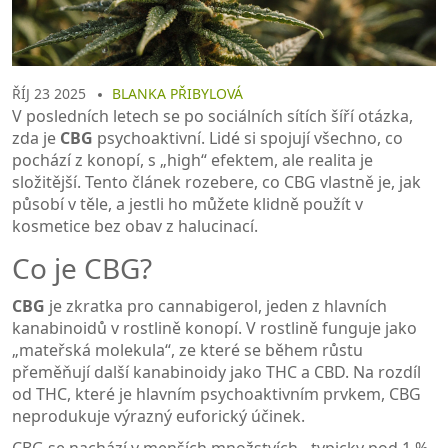
ŘÍJ 23 2025
BLANKA PŘIBYLOVÁ
V posledních letech se po sociálních sítích šíří otázka,
zda je
CBG
psychoaktivní. Lidé si spojují všechno, co
pochází z konopí, s „high“ efektem, ale realita je
složitější. Tento článek rozebere, co CBG vlastně je, jak
působí v těle, a jestli ho můžete klidně použít v
kosmetice bez obav z halucinací.
Co je CBG?
CBG
je zkratka pro
cannabigerol, jeden z hlavních
kanabinoidů v rostlině konopí
. V rostlině funguje jako
„mateřská molekula“, ze které se během růstu
přeměňují další kanabinoidy jako THC a CBD. Na rozdíl
od THC, které je hlavním psychoaktivním prvkem, CBG
neprodukuje výrazný euforický účinek.
CBG se nachází v menších množstvích - typicky pod 1 %