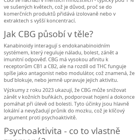
ve sušených květech, což je důvod, proč se do
komerčních produktů přidává izolovaně nebo v
extraktech s vyšší koncentrací.
Jak CBG působí v těle?
Kanabinoidy interagují s
endokanabinoidním
systémem
, který reguluje náladu, bolest, zánět a
imunitní odpověď. CBG má vysokou afinitu k
receptorům CB1 a CB2, ale na rozdíl od THC funguje
spíše jako antagonist nebo modulátor, což znamená, že
buď blokuje, nebo jemně upravuje jejich aktivitu.
Výzkumy z roku 2023 ukazují, že CBG může snižovat
zánět v kožních buňkách, podporovat hojení a dokonce
pomáhat při úlevě od bolesti. Tyto účinky jsou hlavně
lokální a nevyžadují průnik do mozku, což je klíčový
argument proti psychoaktivitě.
Psychoaktivita - co to vlastně