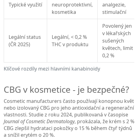
Typické využití
neuroprotektivní,
analgezie,
kosmetika
stimulační
Povolený jen
v lékařských
Legální status
Legální, < 0,2 %
sušených
(ČR 2025)
THC v produktu
květech, limit
0,2 %
Klíčové rozdíly mezi hlavními kanabinoidy
CBG v kosmetice - je bezpečné?
Cosmetic manufacturers často používají
konopnou květ
nebo izolovaný CBG pro jeho antioxidační a regenerační
vlastnosti. Studie z roku 2024, publikovaná v časopise
Journal of Cosmetic Dermatology
, prokázala, že krém s 2 %
CBG zlepšil hydrataci pokožky o 15 % během čtyř týdnů
a snížil erytém o 20 %.