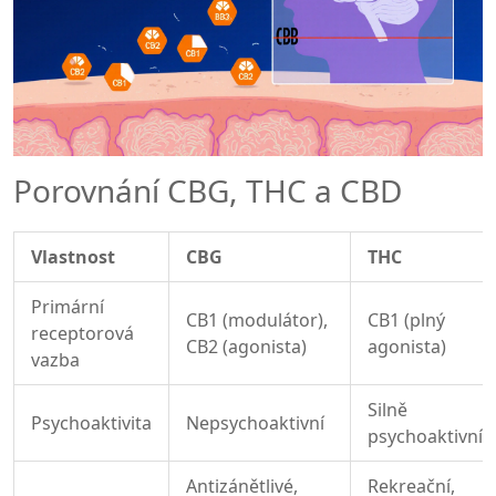
Porovnání CBG, THC a CBD
Vlastnost
CBG
THC
Primární
CB1 (modulátor),
CB1 (plný
receptorová
CB2 (agonista)
agonista)
vazba
Silně
Psychoaktivita
Nepsychoaktivní
psychoaktivní
Antizánětlivé,
Rekreační,