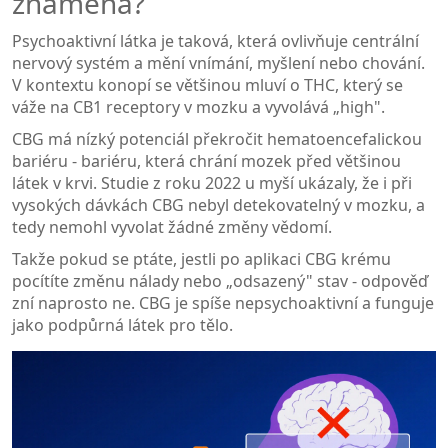
znamená?
Psychoaktivní látka je taková, která ovlivňuje centrální
nervový systém a mění vnímání, myšlení nebo chování.
V kontextu konopí se většinou mluví o THC, který se
váže na CB1 receptory v mozku a vyvolává „high".
CBG má nízký potenciál překročit hematoencefalickou
bariéru - bariéru, která chrání mozek před většinou
látek v krvi. Studie z roku 2022 u myší ukázaly, že i při
vysokých dávkách CBG nebyl detekovatelný v mozku, a
tedy nemohl vyvolat žádné změny vědomí.
Takže pokud se ptáte, jestli po aplikaci CBG krému
pocítíte změnu nálady nebo „odsazený" stav - odpověď
zní naprosto ne. CBG je spíše nepsychoaktivní a funguje
jako podpůrná látek pro tělo.