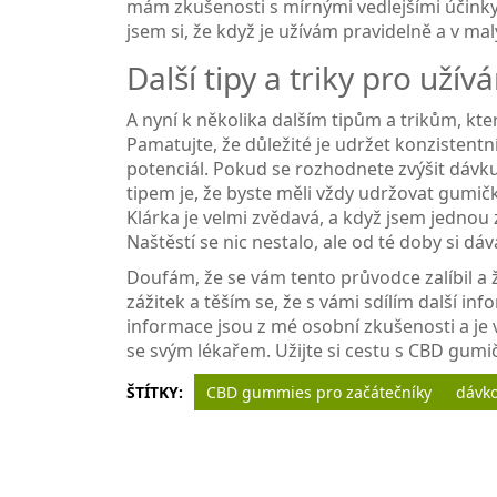
mám zkušenosti s mírnými vedlejšími účinky
jsem si, že když je užívám pravidelně a v ma
Další tipy a triky pro uží
A nyní k několika dalším tipům a trikům, k
Pamatujte, že důležité je udržet konzistentní
potenciál. Pokud se rozhodnete zvýšit dávku,
tipem je, že byste měli vždy udržovat gumi
Klárka je velmi zvědavá, a když jsem jedno
Naštěstí se nic nestalo, ale od té doby si dá
Doufám, že se vám tento průvodce zalíbil a
zážitek a těším se, že s vámi sdílím další 
informace jsou z mé osobní zkušenosti a je v
se svým lékařem. Užijte si cestu s CBD gumi
ŠTÍTKY:
CBD gummies pro začátečníky
dávk