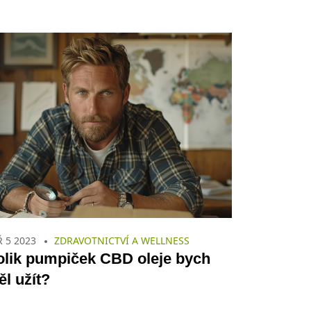
Ř 5 2023
ZDRAVOTNICTVÍ A WELLNESS
olik pumpiček CBD oleje bych
l užít?