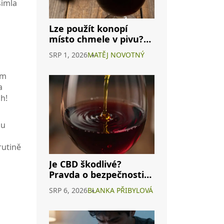
šimla
Lze použít konopí
místo chmele v pivu?
Průvodce
SRP 1, 2026
MATĚJ NOVOTNÝ
cannabisovým pivem
ím
a
h!
du
rutině
Je CBD škodlivé?
Pravda o bezpečnosti
konopného vína a
SRP 6, 2026
BLANKA PŘIBYLOVÁ
interakcích s
alkoholem