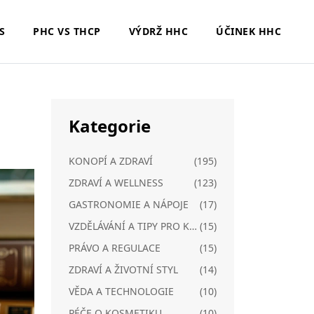
S
PHC VS THCP
VÝDRŽ HHC
ÚČINEK HHC
Kategorie
KONOPÍ A ZDRAVÍ
(195)
ZDRAVÍ A WELLNESS
(123)
GASTRONOMIE A NÁPOJE
(17)
VZDĚLÁVÁNÍ A TIPY PRO KONOPÍ
(15)
PRÁVO A REGULACE
(15)
ZDRAVÍ A ŽIVOTNÍ STYL
(14)
VĚDA A TECHNOLOGIE
(10)
PÉČE O KOSMETIKU
(10)