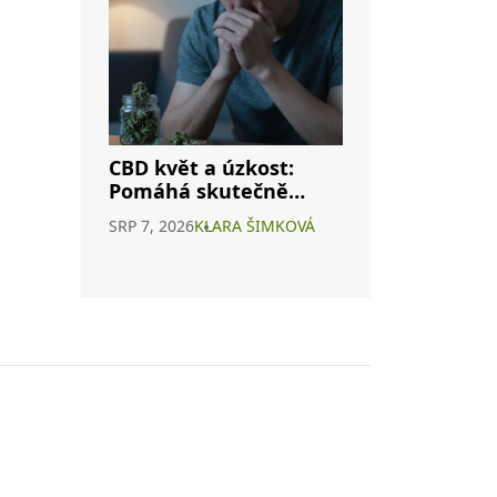
CBD květ a úzkost:
Pomáhá skutečně
nebo je to jen
SRP 7, 2026
KLARA ŠIMKOVÁ
marketing?