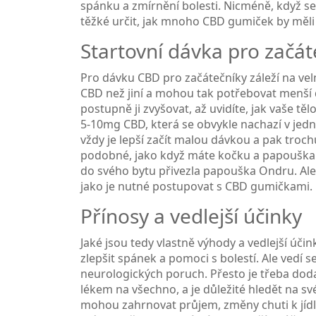
spánku a zmírnění bolesti. Nicméně, když s
těžké určit, jak mnoho CBD gumiček by měli za
Startovní dávka pro začát
Pro dávku CBD pro začátečníky záleží na velmi
CBD než jiní a mohou tak potřebovat menší dá
postupně ji zvyšovat, až uvidíte, jak vaše tě
5-10mg CBD, která se obvykle nachazí v jed
vždy je lepší začít malou dávkou a pak troch
podobné, jako když máte kočku a papouška. 
do svého bytu přivezla papouška Ondru. Ale 
jako je nutné postupovat s CBD gumičkami.
Přínosy a vedlejší účinky
Jaké jsou tedy vlastně výhody a vedlejší úč
zlepšit spánek a pomoci s bolestí. Ale vedí 
neurologických poruch. Přesto je třeba doda
lékem na všechno, a je důležité hledět na své
mohou zahrnovat průjem, změny chuti k jídl