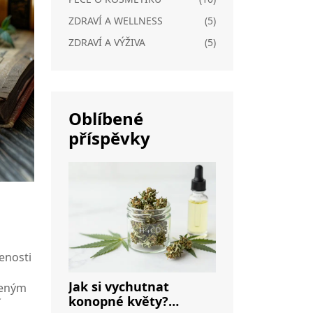
ZDRAVÍ A WELLNESS
(5)
ZDRAVÍ A VÝŽIVA
(5)
Oblíbené
příspěvky
enosti
Jak si vychutnat
zeným
konopné květy?
í