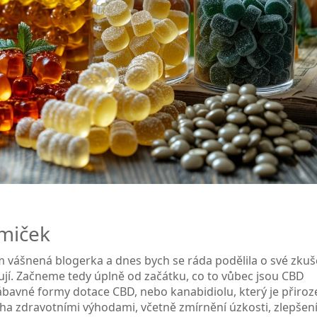
miček
m vášnená blogerka a dnes bych se ráda podělila o své zkuš
jí. Začneme tedy úplně od začátku, co to vůbec jsou CBD
ábavné formy dotace CBD, nebo kanabidiolu, který je přiro
a zdravotními výhodami, včetně zmírnění úzkosti, zlepšen