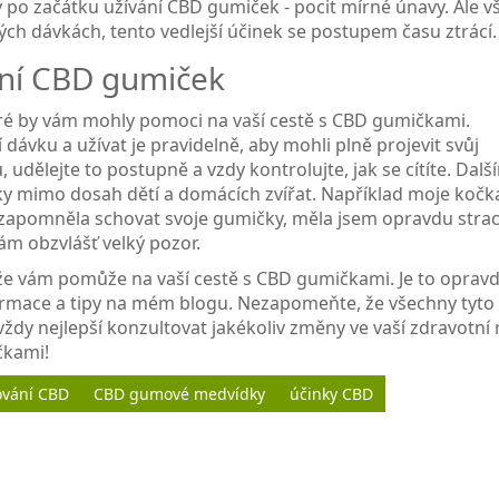
 po začátku užívání CBD gumiček - pocit mírné únavy. Ale v
lých dávkách, tento vedlejší účinek se postupem času ztrácí.
vání CBD gumiček
teré by vám mohly pomoci na vaší cestě s CBD gumičkami.
 dávku a užívat je pravidelně, aby mohli plně projevit svůj
 udělejte to postupně a vzdy kontrolujte, jak se cítíte. Dalš
čky mimo dosah dětí a domácích zvířat. Například moje kočk
u zapomněla schovat svoje gumičky, měla jsem opravdu strac
vám obzvlášť velký pozor.
 že vám pomůže na vaší cestě s CBD gumičkami. Je to oprav
informace a tipy na mém blogu. Nezapomeňte, že všechny tyto
ždy nejlepší konzultovat jakékoliv změny ve vaší zdravotní 
čkami!
ování CBD
CBD gumové medvídky
účinky CBD