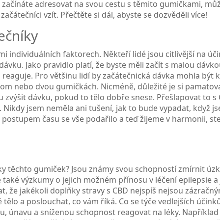
e začínáte adresovat na svou cestu s těmito gumičkami, můž
čátečníci vzít. Přečtěte si dál, abyste se dozvěděli více!
ečníky
 individuálních faktorech. Někteří lidé jsou citlivější na úč
vku. Jako pravidlo platí, že byste měli začít s malou dávko
lo reaguje. Pro většinu lidí by začátečnická dávka mohla být
nom nebo dvou gumičkách. Nicméně, důležité je si pamatova
u zvýšit dávku, pokud to tělo dobře snese. Přešlapovat to s
Nikdy jsem neměla ani tušení, jak to bude vypadat, když js
postupem času se vše podařilo a teď žijeme v harmonii, st
inky těchto gumiček? Jsou známy svou schopností zmírnit úzk
se také výzkumy o jejich možném přínosu v léčení epilepsie a 
t, že jakékoli doplňky stravy s CBD nejspíš nejsou zázračn
 tělo a poslouchat, co vám říká. Co se týče vedlejších účinků
u, únavu a sníženou schopnost reagovat na léky. Například 