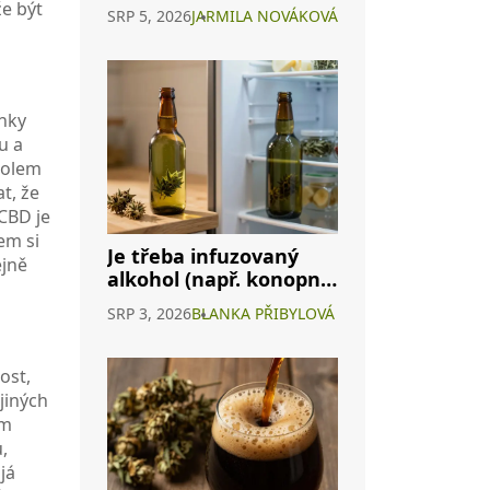
Průvodce H4CBD a
e být
SRP 5, 2026
JARMILA NOVÁKOVÁ
dalšími způsoby užití
inky
u a
 kolem
t, že
 CBD je
em si
Je třeba infuzovaný
ejně
alkohol (např. konopné
víno) skladovat v
SRP 3, 2026
BLANKA PŘIBYLOVÁ
lednici? Kompletní
průvodce
ost,
jiných
ým
,
já