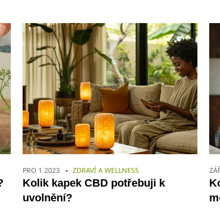
PRO 1 2023
ZDRAVÍ A WELLNESS
ZÁ
?
Kolik kapek CBD potřebuji k
K
uvolnění?
mě