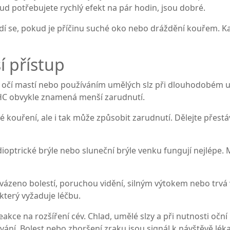
ud potřebujete rychlý efekt na pár hodin, jsou dobré.
odí se, pokud je příčinu suché oko nebo dráždění kouřem. Ka
í přístup
ažte očí mastí nebo používáním umělých slz při dlouhodobém 
HC obvykle znamená menší zarudnutí.
 kouření, ale i tak může způsobit zarudnutí. Dělejte přestá
dioptrické brýle nebo sluneční brýle venku fungují nejlépe
vázeno bolestí, poruchou vidění, silným výtokem nebo trvá v
 který vyžaduje léčbu.
eakce na rozšíření cév. Chlad, umělé slzy a při nutnosti o
ívání. Bolest nebo zhoršení zraku jsou signál k návštěvě léka