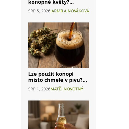
konopné květy?
Průvodce H4CBD a
SRP 5, 2026
JARMILA NOVÁKOVÁ
dalšími způsoby užití
Lze použít konopí
místo chmele v pivu?
Průvodce
SRP 1, 2026
MATĚJ NOVOTNÝ
cannabisovým pivem