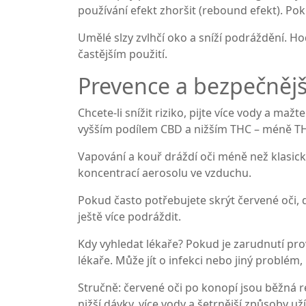
používání efekt zhoršit (rebound efekt). Pok
Umělé slzy zvlhčí oko a sníží podráždění. H
častějším použití.
Prevence a bezpečnějš
Chcete-li snížit riziko, pijte více vody a m
vyšším podílem CBD a nižším THC – méně T
Vapování a kouř dráždí oči méně než klasické
koncentrací aerosolu ve vzduchu.
Pokud často potřebujete skrýt červené oči, 
ještě více podráždit.
Kdy vyhledat lékaře? Pokud je zarudnutí pro
lékaře. Může jít o infekci nebo jiný problém,
Stručně: červené oči po konopí jsou běžná r
nižší dávky, více vody a šetrnější způsoby už