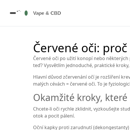
Červené oči: proč v
Červené oči po užití konopí nebo některých 
teď? Vysvětlím jednoduché, praktické kroky, 
Hlavní důvod zčervenání očí je rozšíření kre
malých cévách = červené oči. To je fyziologic
Okamžité kroky, které
Chcete-li oči rychle zklidnit, vyzkoušejte s
otok a pocit pálení.
Oční kapky proti zarudnutí (dekongestanty) 