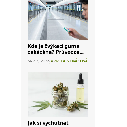
Kde je žvýkací guma
zakázána? Průvodce
zákazy po světě i v ČR
SRP 2, 2026
JARMILA NOVÁKOVÁ
Jak si vychutnat