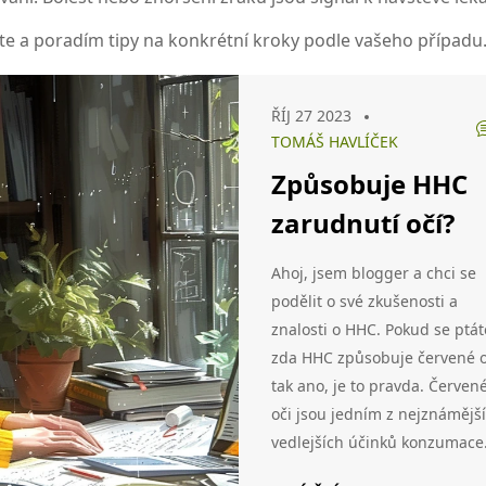
te a poradím tipy na konkrétní kroky podle vašeho případu
ŘÍJ 27 2023
TOMÁŠ HAVLÍČEK
Způsobuje HHC
zarudnutí očí?
Ahoj, jsem blogger a chci se
podělit o své zkušenosti a
znalosti o HHC. Pokud se ptát
zda HHC způsobuje červené o
tak ano, je to pravda. Červen
oči jsou jedním z nejznámějš
vedlejších účinků konzumace
HHC. Prozkoumejme společně