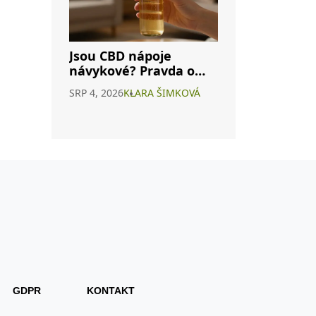
Jsou CBD nápoje
návykové? Pravda o
závislosti na
SRP 4, 2026
KLARA ŠIMKOVÁ
konopných
energeticích
GDPR
KONTAKT