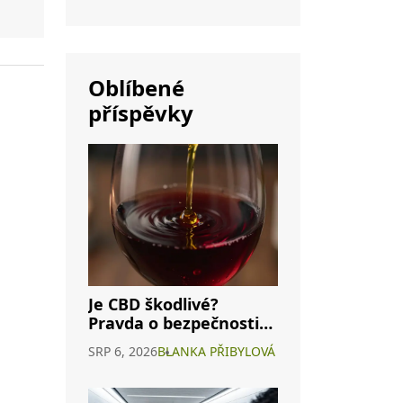
e
Oblíbené
příspěvky
Je CBD škodlivé?
Pravda o bezpečnosti
konopného vína a
SRP 6, 2026
BLANKA PŘIBYLOVÁ
interakcích s
alkoholem