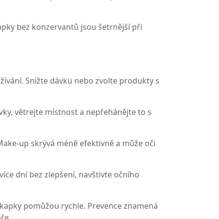
pky bez konzervantů jsou šetrnější při
užívání. Snižte dávku nebo zvolte produkty s
vky, větrejte místnost a nepřehánějte to s
. Make-up skrývá méně efektivně a může oči
íce dní bez zlepšení, navštivte očního
ční kapky pomůžou rychle. Prevence znamená
ře.