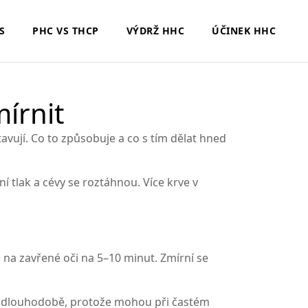
S
PHC VS THCP
VÝDRŽ HHC
ÚČINEK HHC
mírnit
vují. Co to způsobuje a co s tím dělat hned
í tlak a cévy se roztáhnou. Více krve v
ě na zavřené oči na 5–10 minut. Zmírní se
vat dlouhodobě, protože mohou při častém