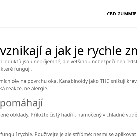
CBD GUMMIE
znikají a jak je rychle z
produktů jsou nepříjemné, ale většinou nebezpečí nepředsta
které fungují.
vních cév na povrchu oka. Kanabinoidy jako THC snižují krevn
ká reakce, ne alergie.
 pomáhají
tudené obklady. Přiložte čistý hadřík namočený v chladné vod
fungují rychle. Používejte je ale střídmě: nesmí se apliko