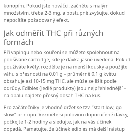
konopím. Pokud jste nováčci, začněte s malým
množstvím, třeba 2‑3 mg, a postupně zvyšujte, dokud
nepocítíte požadovaný efekt.
Jak odměřit THC při různých
formách
Při vapingu nebo kouření se můžete spolehnout na
podšívané cartridge, kde je dávka jasně uvedena. Pokud
používáte květy, rozdělte je na menší kousky a použijte
váhu s přesností na 0,01 g – průměrně 0,1 g květu
obsahuje asi 10‑15 mg THC, ale může se lišit podle
odrůdy. Edibles (jedlé produkty) jsou nejpřehlednější –
na obalu najdete přesný obsah THC na kus.
Pro začátečníky je vhodné držet se tzv. “start low, go
slow” principu. Vezměte si polovinu doporučené dávky,
počkejte 1‑2 hodiny a sledujte, jak na vás účinek
dopadá. Pamatujte, že účinek edibles má delší nástup