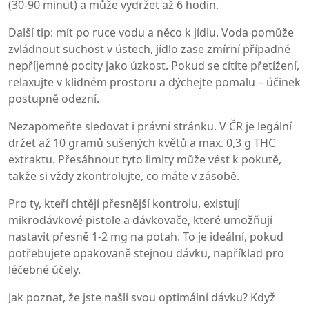
(30‑90 minut) a může vydržet až 6 hodin.
Další tip: mít po ruce vodu a něco k jídlu. Voda pomůže
zvládnout suchost v ústech, jídlo zase zmírní případné
nepříjemné pocity jako úzkost. Pokud se cítíte přetížení,
relaxujte v klidném prostoru a dýchejte pomalu – účinek
postupně odezní.
Nezapomeňte sledovat i právní stránku. V ČR je legální
držet až 10 gramů sušených květů a max. 0,3 g THC
extraktu. Přesáhnout tyto limity může vést k pokutě,
takže si vždy zkontrolujte, co máte v zásobě.
Pro ty, kteří chtějí přesnější kontrolu, existují
mikrodávkové pistole a dávkovače, které umožňují
nastavit přesně 1‑2 mg na potah. To je ideální, pokud
potřebujete opakovaně stejnou dávku, například pro
léčebné účely.
Jak poznat, že jste našli svou optimální dávku? Když