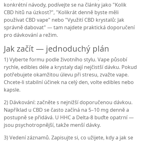
konkrétní návody, podívejte se na články jako "Kolik
CBD hitů na úzkost?", "Kolikrát denně byste měli
používat CBD vape" nebo "Využití CBD krystalů: Jak
správně dabovat" — tam najdete praktická doporučení
pro dávkování a režim.
Jak začít — jednoduchý plán
1) Vyberte formu podle životního stylu. Vape působí
rychle, edibles déle a krystaly dají nejčistší dávku. Pokud
potřebujete okamžitou úlevu při stresu, zvažte vape.
Chcete-li stabilní účinek na celý den, volte edibles nebo
kapsle.
2) Dávkování: začněte s nejnižší doporučenou dávkou.
Například u CBD se často začíná na 5–10 mg denně a
postupně se přidává. U HHC a Delta-8 buďte opatrní —
jsou psychotropnější, takže menší dávky.
3) Vedení záznamů. Zapisujte si, co užijete, kdy a jak se