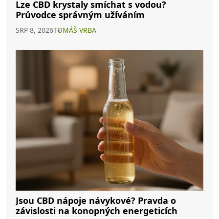
Lze CBD krystaly smíchat s vodou?
Průvodce správným užíváním
SRP 8, 2026
TOMÁŠ VRBA
Jsou CBD nápoje návykové? Pravda o
závislosti na konopných energeticích