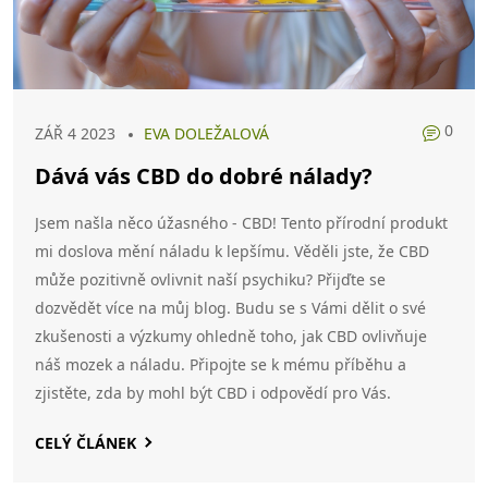
0
ZÁŘ 4 2023
EVA DOLEŽALOVÁ
Dává vás CBD do dobré nálady?
Jsem našla něco úžasného - CBD! Tento přírodní produkt
mi doslova mění náladu k lepšímu. Věděli jste, že CBD
může pozitivně ovlivnit naší psychiku? Přijďte se
dozvědět více na můj blog. Budu se s Vámi dělit o své
zkušenosti a výzkumy ohledně toho, jak CBD ovlivňuje
náš mozek a náladu. Připojte se k mému příběhu a
zjistěte, zda by mohl být CBD i odpovědí pro Vás.
CELÝ ČLÁNEK