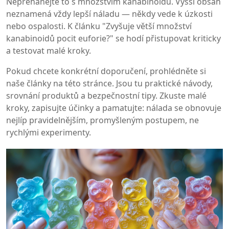
Nepřehánějte to s množstvím kanabinoidů. Vyšší obsah
neznamená vždy lepší náladu — někdy vede k úzkosti
nebo ospalosti. K článku "Zvyšuje větší množství
kanabinoidů pocit euforie?" se hodí přistupovat kriticky
a testovat malé kroky.
Pokud chcete konkrétní doporučení, prohlédněte si
naše články na této stránce. Jsou tu praktické návody,
srovnání produktů a bezpečnostní tipy. Zkuste malé
kroky, zapisujte účinky a pamatujte: nálada se obnovuje
nejlíp pravidelnějším, promyšleným postupem, ne
rychlými experimenty.