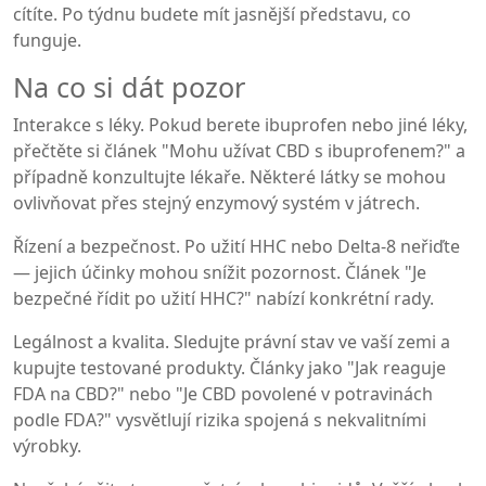
cítíte. Po týdnu budete mít jasnější představu, co
funguje.
Na co si dát pozor
Interakce s léky. Pokud berete ibuprofen nebo jiné léky,
přečtěte si článek "Mohu užívat CBD s ibuprofenem?" a
případně konzultujte lékaře. Některé látky se mohou
ovlivňovat přes stejný enzymový systém v játrech.
Řízení a bezpečnost. Po užití HHC nebo Delta-8 neřiďte
— jejich účinky mohou snížit pozornost. Článek "Je
bezpečné řídit po užití HHC?" nabízí konkrétní rady.
Legálnost a kvalita. Sledujte právní stav ve vaší zemi a
kupujte testované produkty. Články jako "Jak reaguje
FDA na CBD?" nebo "Je CBD povolené v potravinách
podle FDA?" vysvětlují rizika spojená s nekvalitními
výrobky.