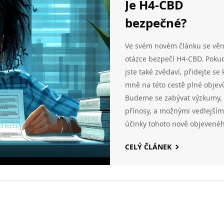
Je H4-CBD
bezpečné?
Ve svém novém článku se věn
otázce bezpečí H4-CBD. Poku
jste také zvědaví, přidejte se 
mně na této cestě plné objev
Budeme se zabývat výzkumy,
přínosy, a možnými vedlejším
účinky tohoto nově objevené
látky. Zajímá mě, jakým
CELÝ ČLÁNEK
způsobem nám může H4-CB
obohatit život a jak bezpečné 
jeho užívání. Těším se na vás,
pojďte to s námi prozkoumat!