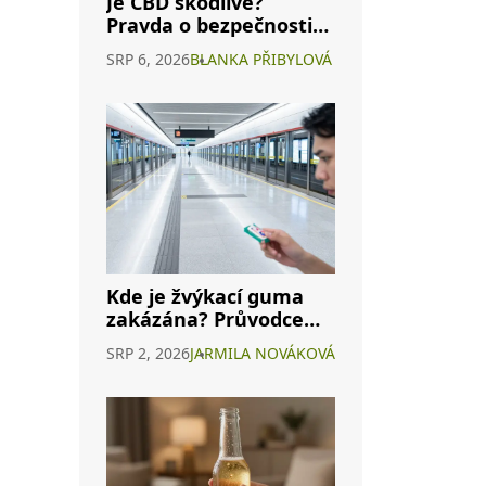
Je CBD škodlivé?
Pravda o bezpečnosti
konopného vína a
SRP 6, 2026
BLANKA PŘIBYLOVÁ
interakcích s
alkoholem
Kde je žvýkací guma
zakázána? Průvodce
zákazy po světě i v ČR
SRP 2, 2026
JARMILA NOVÁKOVÁ