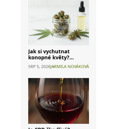
Jak si vychutnat
konopné květy?
Průvodce H4CBD a
SRP 5, 2026
JARMILA NOVÁKOVÁ
dalšími způsoby užití