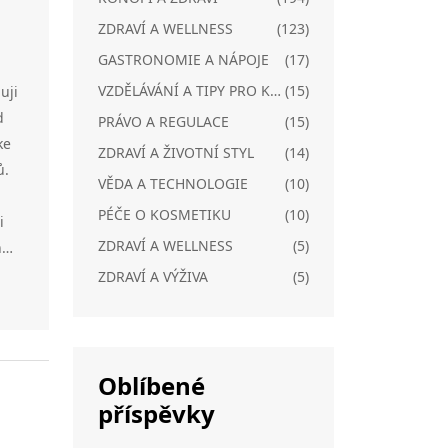
ZDRAVÍ A WELLNESS
(123)
GASTRONOMIE A NÁPOJE
(17)
VZDĚLÁVÁNÍ A TIPY PRO KONOPÍ
(15)
uji
d
PRÁVO A REGULACE
(15)
ke
ZDRAVÍ A ŽIVOTNÍ STYL
(14)
ů.
VĚDA A TECHNOLOGIE
(10)
PÉČE O KOSMETIKU
(10)
i
ZDRAVÍ A WELLNESS
(5)
ho
ZDRAVÍ A VÝŽIVA
(5)
D
je
Oblíbené
příspěvky