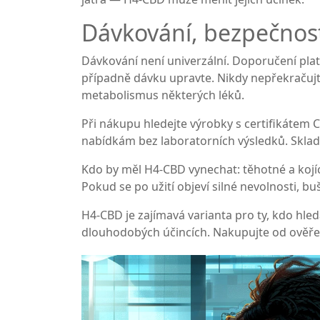
Dávkování, bezpečnos
Dávkování není univerzální. Doporučení platí
případně dávku upravte. Nikdy nepřekračujt
metabolismus některých léků.
Při nákupu hledejte výrobky s certifikátem 
nabídkám bez laboratorních výsledků. Skla
Kdo by měl H4‑CBD vynechat: těhotné a kojící
Pokud se po užití objeví silné nevolnosti, b
H4‑CBD je zajímavá varianta pro ty, kdo hle
dlouhodobých účincích. Nakupujte od ověřen