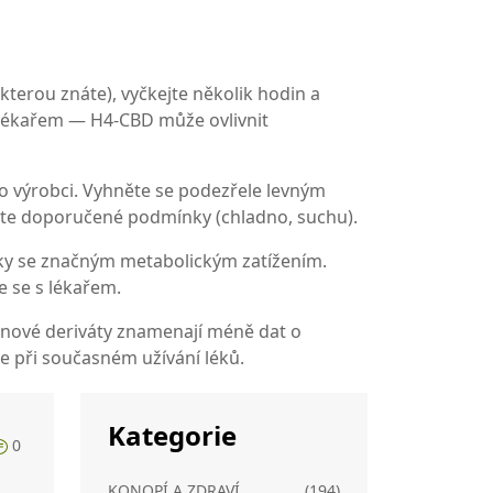
kterou znáte), vyčkejte několik hodin a
s lékařem — H4‑CBD může ovlivnit
 o výrobci. Vyhněte se podezřele levným
jte doporučené podmínky (chladno, suchu).
 léky se značným metabolickým zatížením.
e se s lékařem.
: nové deriváty znamenají méně dat o
e při současném užívání léků.
Kategorie
0
KONOPÍ A ZDRAVÍ
(194)