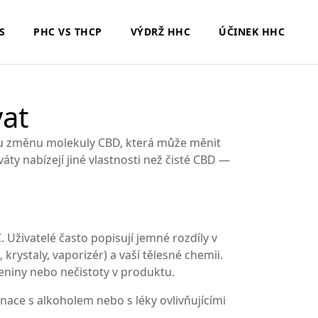
S
PHC VS THCP
VÝDRŽ HHC
ÚČINEK HHC
vat
ou změnu molekuly CBD, která může měnit
iváty nabízejí jiné vlastnosti než čisté CBD —
 Uživatelé často popisují jemné rozdíly v
krystaly, vaporizér) a vaší tělesné chemii.
eniny nebo nečistoty v produktu.
inace s alkoholem nebo s léky ovlivňujícími