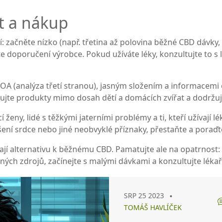
t a nákup
: začněte nízko (např. třetina až polovina běžné CBD dávky, 
e doporučení výrobce. Pokud užíváte léky, konzultujte to 
COA (analýza třetí stranou), jasným složením a informacemi
dujte produkty mimo dosah dětí a domácích zvířat a dodržu
 ženy, lidé s těžkými jaterními problémy a ti, kteří užívají
ušení srdce nebo jiné neobvyklé příznaky, přestaňte a poraďt
dají alternativu k běžnému CBD. Pamatujte ale na opatrnost
ých zdrojů, začínejte s malými dávkami a konzultujte lékař
SRP 25 2023
TOMÁŠ HAVLÍČEK