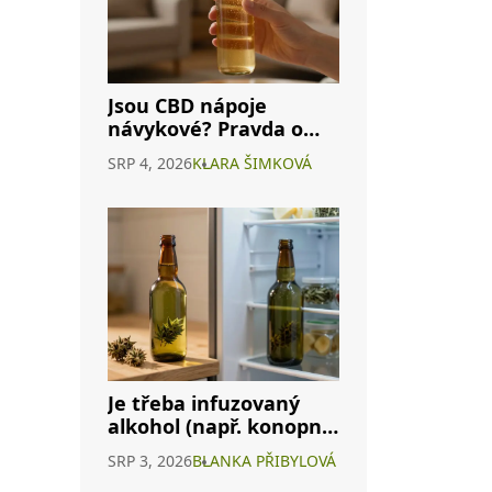
Jsou CBD nápoje
návykové? Pravda o
závislosti na
SRP 4, 2026
KLARA ŠIMKOVÁ
konopných
energeticích
Je třeba infuzovaný
alkohol (např. konopné
víno) skladovat v
SRP 3, 2026
BLANKA PŘIBYLOVÁ
lednici? Kompletní