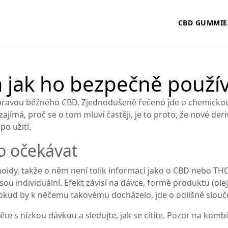
CBD GUMMIE
a jak ho bezpečně použí
 úpravou běžného CBD. Zjednodušeně řečeno jde o chemick
s zajímá, proč se o tom mluví častěji, je to proto, že nové der
po užití.
o očekávat
oidy, takže o něm není tolik informací jako o CBD nebo THC.
ou individuální. Efekt závisí na dávce, formě produktu (olej, 
okud by k něčemu takovému docházelo, jde o odlišné slouč
te s nízkou dávkou a sledujte, jak se cítíte. Pozor na komb