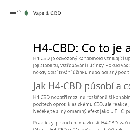
H4‑CBD: Co to je 
H4‑CBD je odvozený kanabinoid vznikající
její stabilitu, vstřebávání i účinky. Pokud vá
někdy delší trvání účinku nebo odlišný pocit 
Jak H4‑CBD působí a c
H4‑CBD nepatří mezi nejrozšířenější kanabin
pocitech oproti klasickému CBD, ale reakce js
Nečekejte silný omamný efekt jako u THC; p
Prakticky: pokud chcete zkusit H4‑CBD, začně
játra — H4‑CBD může měnit jejich účinek.