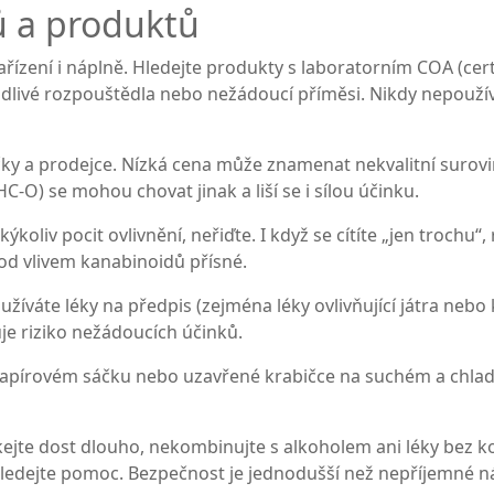
ů a produktů
zařízení i náplně. Hledejte produkty s laboratorním COA (cer
škodlivé rozpouštědla nebo nežádoucí příměsi. Nikdy nepouží
y a prodejce. Nízká cena může znamenat nekvalitní suroviny
-O) se mohou chovat jinak a liší se i sílou účinku.
kýkoliv pocit ovlivnění, neřiďte. I když se cítíte „jen troch
od vlivem kanabinoidů přísné.
žíváte léky na předpis (zejména léky ovlivňující játra nebo k
e riziko nežádoucích účinků.
 papírovém sáčku nebo uzavřené krabičce na suchém a chla
kejte dost dlouho, nekombinujte s alkoholem ani léky bez ko
hledejte pomoc. Bezpečnost je jednodušší než nepříjemné n