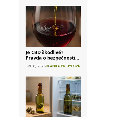
Je CBD škodlivé?
Pravda o bezpečnosti
konopného vína a
SRP 6, 2026
BLANKA PŘIBYLOVÁ
interakcích s
alkoholem