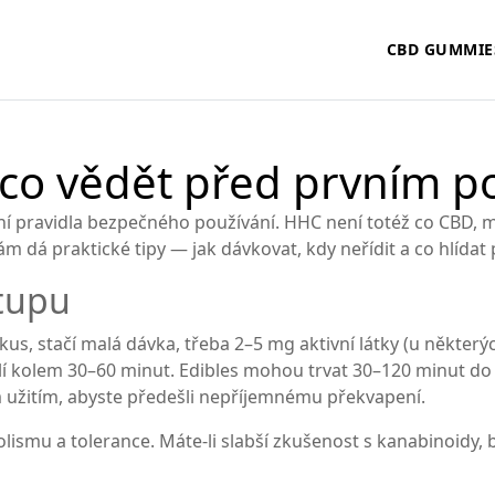
CBD GUMMIE
co vědět před prvním p
ní pravidla bezpečného používání. HHC není totéž co CBD, m
ám dá praktické tipy — jak dávkovat, kdy neřídit a co hlídat
tupu
kus, stačí malá dávka, třeba 2–5 mg aktivní látky (u někter
í kolem 30–60 minut. Edibles mohou trvat 30–120 minut do n
 užitím, abyste předešli nepříjemnému překvapení.
bolismu a tolerance. Máte-li slabší zkušenost s kanabinoidy