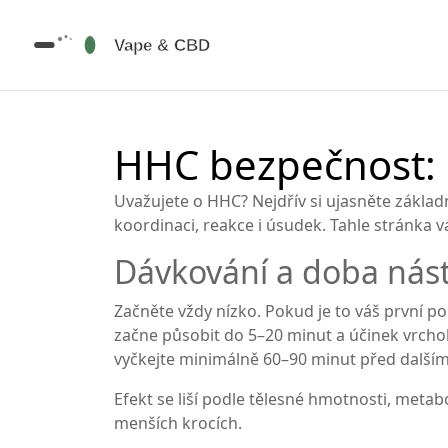
HHC bezpečnost: 
Uvažujete o HHC? Nejdřív si ujasněte základ
koordinaci, reakce i úsudek. Tahle stránka v
Dávkování a doba nás
Začněte vždy nízko. Pokud je to váš první po
začne působit do 5–20 minut a účinek vrchol
vyčkejte minimálně 60–90 minut před dalším
Efekt se liší podle tělesné hmotnosti, meta
menších krocích.