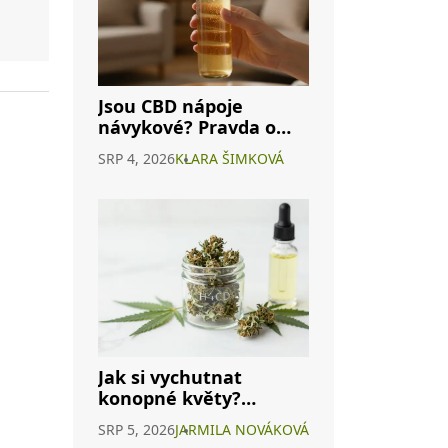
Jsou CBD nápoje
návykové? Pravda o
závislosti na
SRP 4, 2026
KLARA ŠIMKOVÁ
konopných
energeticích
Jak si vychutnat
konopné květy?
Průvodce H4CBD a
SRP 5, 2026
JARMILA NOVÁKOVÁ
dalšími způsoby užití