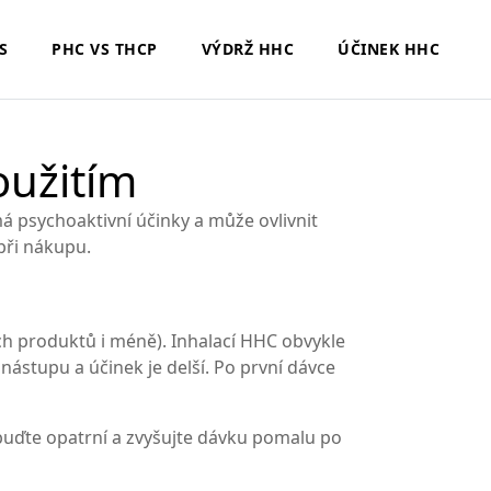
S
PHC VS THCP
VÝDRŽ HHC
ÚČINEK HHC
oužitím
á psychoaktivní účinky a může ovlivnit
 při nákupu.
ých produktů i méně). Inhalací HHC obvykle
ástupu a účinek je delší. Po první dávce
, buďte opatrní a zvyšujte dávku pomalu po