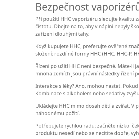
Bezpečnost vaporizér
Při použití HHC vaporizéru sledujte kvalitu 
čistotu. Dbejte na to, aby v náplni nebyly 
zařízení dlouhými tahy.
Když kupujete HHC, preferujte ověřené značk
složení: rozdílné formy HHC (HHC, HHC-P, HHC
Řízení po užití HHC není bezpečné. Máte-li ja
mnoha zemích jsou právní následky řízení p
Interakce s léky? Ano, mohou nastat. Pokud u
Kombinace s alkoholem nebo sedativy zvyšuj
Ukládejte HHC mimo dosah dětí a zvířat. V
náhodnému požití.
Potřebujete rychlou radu: začněte nízko, če
produktu nesedí nebo se necítíte dobře, vy