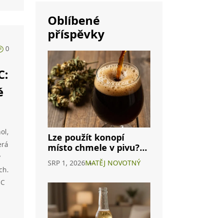
Oblíbené
příspěvky
0
C:
é
ol,
Lze použít konopí
erá
místo chmele v pivu?
Průvodce
v
SRP 1, 2026
MATĚJ NOVOTNÝ
cannabisovým pivem
ch.
HC