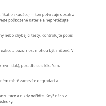
tifikát o zkoušce) — ten potvrzuje obsah a
vejte poškozené baterie a nepřetěžujte
 nebo chybějící testy. Kontrolujte popis
u“, reakce a pozornost mohou být snížené. V
revní tlak), poraďte se s lékařem.
dném místě zamezíte degradaci a
nzultace a nikdy neřiďte. Když něco v
ásledky.