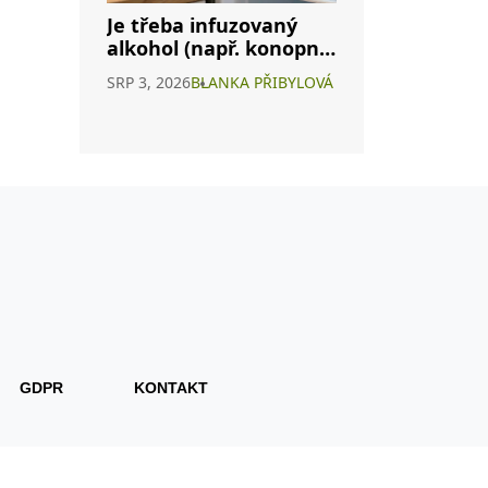
Je třeba infuzovaný
alkohol (např. konopné
víno) skladovat v
SRP 3, 2026
BLANKA PŘIBYLOVÁ
lednici? Kompletní
průvodce
GDPR
KONTAKT