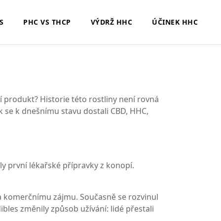
S
PHC VS THCP
VÝDRŽ HHC
ÚČINEK HHC
zní produkt? Historie této rostliny není rovná
 jak se k dnešnímu stavu dostali CBD, HHC,
ily první lékařské přípravky z konopí.
u a komerčnímu zájmu. Současně se rozvinul
bles změnily způsob užívání: lidé přestali