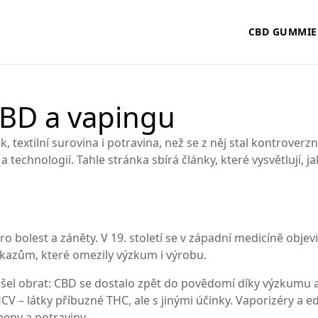
CBD GUMMIE
CBD a vapingu
 lék, textilní surovina i potravina, než se z něj stal kontrover
 a technologií. Tahle stránka sbírá články, které vysvětlují,
pro bolest a záněty. V 19. století se v západní medicíně objev
 zákazům, které omezily výzkum i výrobu.
 přišel obrat: CBD se dostalo zpět do povědomí díky výzkum
V – látky příbuzné THC, ale s jinými účinky. Vaporizéry a edi
epeny a potraviny.