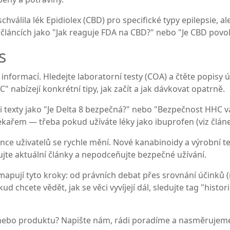
chválila lék Epidiolex (CBD) pro specifické typy epilepsie, a
 článcích jako "Jak reaguje FDA na CBD?" nebo "Je CBD povo
s
 informací. Hledejte laboratorní testy (COA) a čtěte popisy 
nabízejí konkrétní tipy, jak začít a jak dávkovat opatrně.
si texty jako "Je Delta 8 bezpečná?" nebo "Bezpečnost HHC va
s lékařem — třeba pokud užíváte léky jako ibuprofen (viz čl
rence uživatelů se rychle mění. Nové kanabinoidy a výrobní 
ujte aktuální články a nepodceňujte bezpečné užívání.
pují tyto kroky: od právních debat přes srovnání účinků (n
ud chcete vědět, jak se věci vyvíjejí dál, sledujte tag "his
nebo produktu? Napište nám, rádi poradíme a nasměrujeme