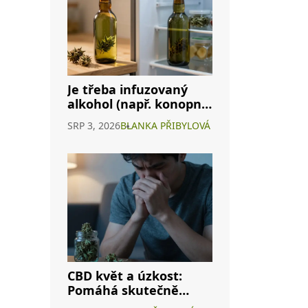
Je třeba infuzovaný
alkohol (např. konopné
víno) skladovat v
SRP 3, 2026
BLANKA PŘIBYLOVÁ
lednici? Kompletní
průvodce
CBD květ a úzkost:
Pomáhá skutečně
nebo je to jen