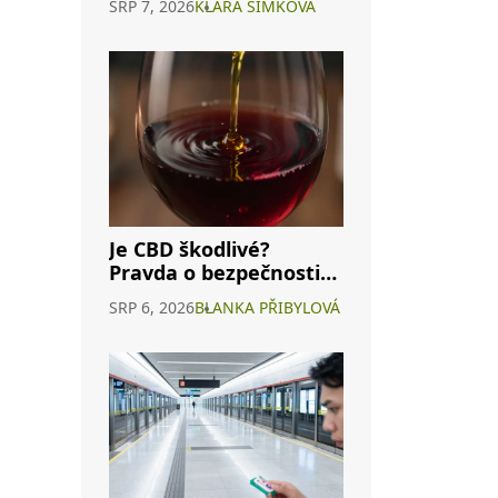
SRP 7, 2026
KLARA ŠIMKOVÁ
marketing?
Je CBD škodlivé?
Pravda o bezpečnosti
konopného vína a
SRP 6, 2026
BLANKA PŘIBYLOVÁ
interakcích s
alkoholem