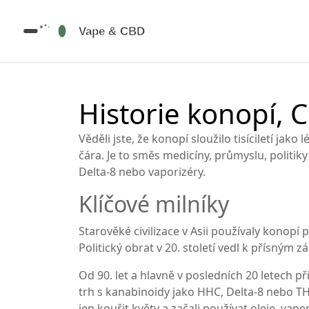
Historie konopí, 
Věděli jste, že konopí sloužilo tisíciletí jako
čára. Je to směs medicíny, průmyslu, politiky
Delta‑8 nebo vaporizéry.
Klíčové milníky
Starověké civilizace v Asii používaly konopí 
Politický obrat v 20. století vedl k přísným
Od 90. let a hlavně v posledních 20 letech
trh s kanabinoidy jako HHC, Delta‑8 nebo THC
jen kouřit květy a začali používat oleje, vap