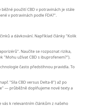
le běžné použití CBD v potravinách je stále
lené v potravinách podle FDA?".
účinků a dávkování. Například články "Kolik
porizérů". Naučíte se rozpoznat rizika,
ánek "Mohu užívat CBD s ibuprofenem?").
technologie často předstihnou pravidla. To
apř. "Síla CBD versus Delta‑8") až po
torie" — průběžně doplňujeme nové texty a
 vás k relevantním článkům z našeho