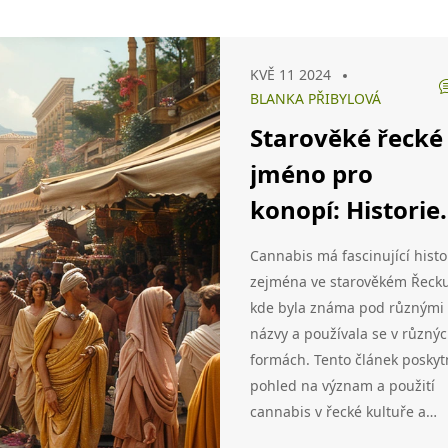
KVĚ 11 2024
BLANKA PŘIBYLOVÁ
Starověké řecké
jméno pro
konopí: Historie
použití
Cannabis má fascinující histor
zejména ve starověkém Řecku
kde byla známa pod různými
názvy a používala se v různý
formách. Tento článek poskyt
pohled na význam a použití
cannabis v řecké kultuře a
medicíně. Zjistíme, jaký výz