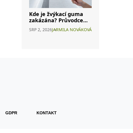
Kde je žvýkací guma
zakázána? Průvodce
zákazy po světě i v ČR
SRP 2, 2026
JARMILA NOVÁKOVÁ
GDPR
KONTAKT