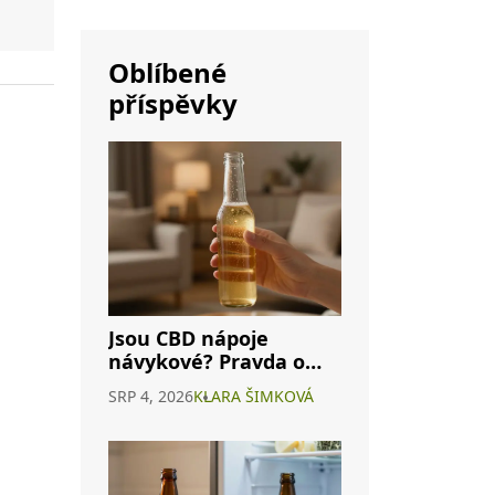
Oblíbené
příspěvky
Jsou CBD nápoje
návykové? Pravda o
závislosti na
SRP 4, 2026
KLARA ŠIMKOVÁ
konopných
energeticích