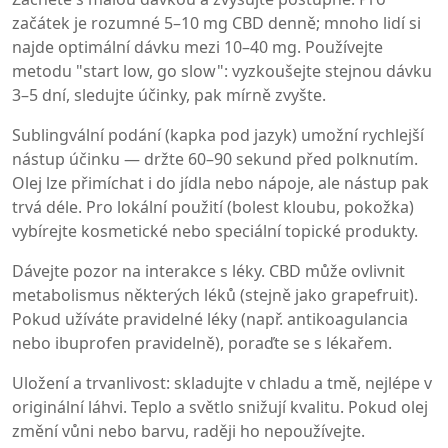
začátek je rozumné 5–10 mg CBD denně; mnoho lidí si
najde optimální dávku mezi 10–40 mg. Používejte
metodu "start low, go slow": vyzkoušejte stejnou dávku
3–5 dní, sledujte účinky, pak mírně zvyšte.
Sublingvální podání (kapka pod jazyk) umožní rychlejší
nástup účinku — držte 60–90 sekund před polknutím.
Olej lze přimíchat i do jídla nebo nápoje, ale nástup pak
trvá déle. Pro lokální použití (bolest kloubu, pokožka)
vybírejte kosmetické nebo speciální topické produkty.
Dávejte pozor na interakce s léky. CBD může ovlivnit
metabolismus některých léků (stejně jako grapefruit).
Pokud užíváte pravidelné léky (např. antikoagulancia
nebo ibuprofen pravidelně), poraďte se s lékařem.
Uložení a trvanlivost: skladujte v chladu a tmě, nejlépe v
originální láhvi. Teplo a světlo snižují kvalitu. Pokud olej
změní vůni nebo barvu, raději ho nepoužívejte.