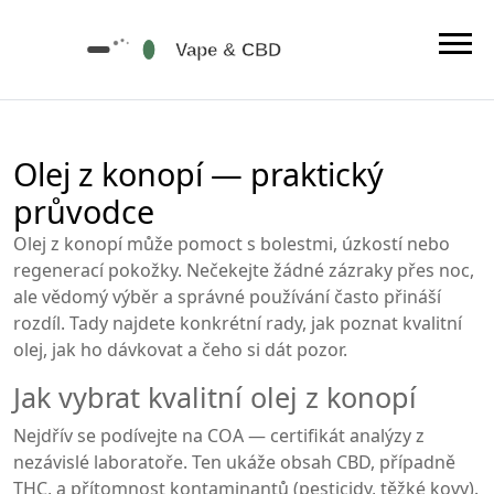
Olej z konopí — praktický
průvodce
Olej z konopí může pomoct s bolestmi, úzkostí nebo
regenerací pokožky. Nečekejte žádné zázraky přes noc,
ale vědomý výběr a správné používání často přináší
rozdíl. Tady najdete konkrétní rady, jak poznat kvalitní
olej, jak ho dávkovat a čeho si dát pozor.
Jak vybrat kvalitní olej z konopí
Nejdřív se podívejte na COA — certifikát analýzy z
nezávislé laboratoře. Ten ukáže obsah CBD, případně
THC, a přítomnost kontaminantů (pesticidy, těžké kovy).