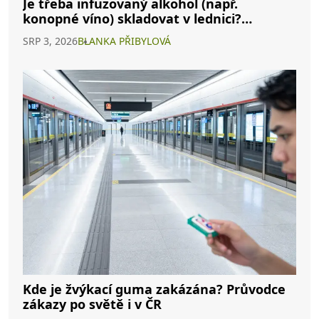
Je třeba infuzovaný alkohol (např.
konopné víno) skladovat v lednici?
Kompletní průvodce
SRP 3, 2026
BLANKA PŘIBYLOVÁ
Kde je žvýkací guma zakázána? Průvodce
zákazy po světě i v ČR