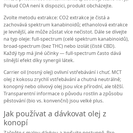
Pokud COA není k dispozici, produkt obcházejte.
Zvolte metodu extrakce: CO2 extrakce je čistá a
zachovává spektrum kanabinoidů; ethanolová extrakce
je levnější, ale může zůstat více nečistot. Dále se dívejte
na typ oleje: full‑spectrum (celé spektrum kanabinoidů),
broad‑spectrum (bez THC) nebo izolát (čisté CBD).
Každý typ má jiné účinky — full‑spectrum často dává
silnější efekt díky synergii látek.
Carrier oil (nosný olej) ovlivní vstřebávání i chuť. MCT
olej z kokosu zrychlí vstřebávání a chutná neutrálně;
konopný nebo olivový olej jsou více přírodní, ale těžší.
Transparentní informace o původu rostlin a způsobu
pěstování (bio vs. konvenční) jsou velké plus.
Jak používat a dávkovat olej z
konopí
Začněte s malou dávkou a zvyšujte postupně. Pro