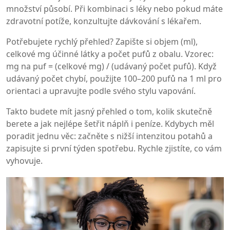
množství působí. Při kombinaci s léky nebo pokud máte
zdravotní potíže, konzultujte dávkování s lékařem.
Potřebujete rychlý přehled? Zapište si objem (ml),
celkové mg účinné látky a počet pufů z obalu. Vzorec:
mg na puf = (celkové mg) / (udávaný počet pufů). Když
udávaný počet chybí, použijte 100–200 pufů na 1 ml pro
orientaci a upravujte podle svého stylu vapování.
Takto budete mít jasný přehled o tom, kolik skutečně
berete a jak nejlépe šetřit náplň i peníze. Kdybych měl
poradit jednu věc: začněte s nižší intenzitou potahů a
zapisujte si první týden spotřebu. Rychle zjistíte, co vám
vyhovuje.