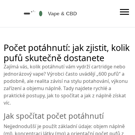
Počet potáhnutí: jak zjistit, kolik
pufů skutečně dostanete
Zajímá vás, kolik potáhnutí vám vydrží cartridge nebo
jednorázový vape? Výrobci často uvádějí „600 pufů“ a
podobně, ale realita závisí na stylu potahování, výkonu
zařízení a objemu náplně. Tady najdete rychlé a
praktické postupy, jak to spočítat a jak z náplně získat
víc.
Jak spočítat počet potáhnutí
Nejjednodušší je použít základní údaje: objem náplně
(ml), koncentraci látky (mg) a orientační počet pufů z