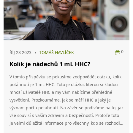
0
ŘÍJ 23 2023
TOMÁŠ HAVLÍČEK
Kolik je nádechů 1 mL HHC?
V tomto příspěvku se pokusíme zodpovědět otázku, kolik
potáhnutí je 1 mL HHC. Toto je otázka, kterou si kladou
mnozí uživatelé HHC a my vám nabízíme přehledné
vysvětlení. Prozkoumáme, jak se měří HHC a jaký je
význam počtu potáhnutí. Na závěr se podíváme na to, jak
vše souvisí s vaším zdravím a bezpečností. Protože toto
je velmi důležitá informace pro všechny, kdo se rozhodli
pro použití HHC.