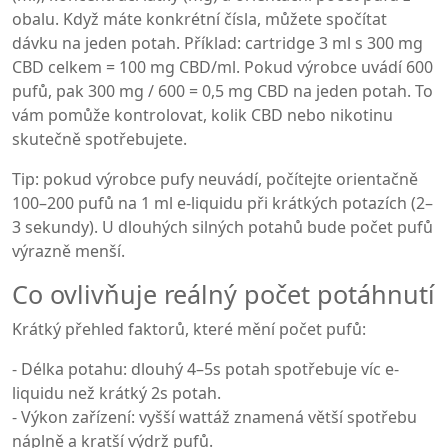
obalu. Když máte konkrétní čísla, můžete spočítat
dávku na jeden potah. Příklad: cartridge 3 ml s 300 mg
CBD celkem = 100 mg CBD/ml. Pokud výrobce uvádí 600
pufů, pak 300 mg / 600 = 0,5 mg CBD na jeden potah. To
vám pomůže kontrolovat, kolik CBD nebo nikotinu
skutečně spotřebujete.
Tip: pokud výrobce pufy neuvádí, počítejte orientačně
100–200 pufů na 1 ml e-liquidu při krátkých potazích (2–
3 sekundy). U dlouhých silných potahů bude počet pufů
výrazně menší.
Co ovlivňuje reálný počet potáhnutí
Krátký přehled faktorů, které mění počet pufů:
- Délka potahu: dlouhý 4–5s potah spotřebuje víc e-
liquidu než krátký 2s potah.
- Výkon zařízení: vyšší wattáž znamená větší spotřebu
náplně a kratší výdrž pufů.