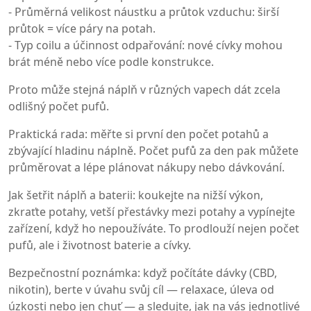
- Průměrná velikost náustku a průtok vzduchu: širší
průtok = více páry na potah.
- Typ coilu a účinnost odpařování: nové cívky mohou
brát méně nebo více podle konstrukce.
Proto může stejná náplň v různých vapech dát zcela
odlišný počet pufů.
Praktická rada: měřte si první den počet potahů a
zbývající hladinu náplně. Počet pufů za den pak můžete
průměrovat a lépe plánovat nákupy nebo dávkování.
Jak šetřit náplň a baterii: koukejte na nižší výkon,
zkraťte potahy, vetší přestávky mezi potahy a vypínejte
zařízení, když ho nepoužíváte. To prodlouží nejen počet
pufů, ale i životnost baterie a cívky.
Bezpečnostní poznámka: když počítáte dávky (CBD,
nikotin), berte v úvahu svůj cíl — relaxace, úleva od
úzkosti nebo jen chuť — a sledujte, jak na vás jednotlivé