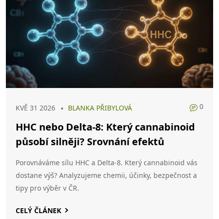
0
KVĚ 31 2026
BLANKA PŘIBYLOVÁ
HHC nebo Delta-8: Který cannabinoid
působí silněji? Srovnání efektů
Porovnáváme sílu HHC a Delta-8. Který cannabinoid vás
dostane výš? Analyzujeme chemii, účinky, bezpečnost a
tipy pro výběr v ČR.
CELÝ ČLÁNEK