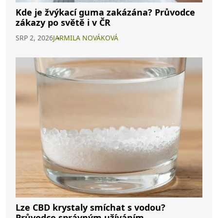
Kde je žvýkací guma zakázána? Průvodce
zákazy po světě i v ČR
SRP 2, 2026
JARMILA NOVÁKOVÁ
Lze CBD krystaly smíchat s vodou?
Průvodce správným užíváním