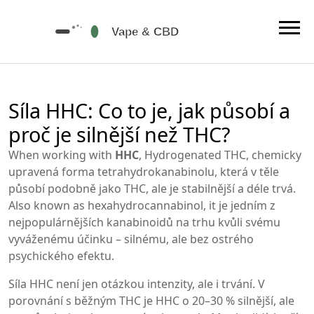
Síla HHC: Co to je, jak působí a
proč je silnější než THC?
When working with
HHC
,
Hydrogenated THC, chemicky
upravená forma tetrahydrokanabinolu, která v těle
působí podobně jako THC, ale je stabilnější a déle trvá
.
Also known as
hexahydrocannabinol
, it
je jedním z
nejpopulárnějších kanabinoidů na trhu kvůli svému
vyváženému účinku – silnému, ale bez ostrého
psychického efektu
.
Síla HHC není jen otázkou intenzity, ale i trvání. V
porovnání s běžným THC je HHC o 20–30 % silnější, ale