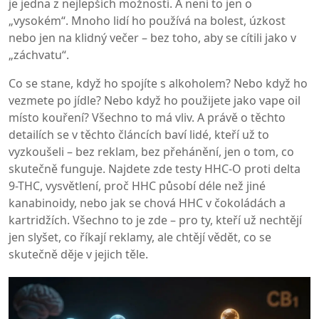
je jedna z nejlepších možností. A není to jen o
„vysokém“. Mnoho lidí ho používá na bolest, úzkost
nebo jen na klidný večer – bez toho, aby se cítili jako v
„záchvatu“.
Co se stane, když ho spojíte s alkoholem? Nebo když ho
vezmete po jídle? Nebo když ho použijete jako vape oil
místo kouření? Všechno to má vliv. A právě o těchto
detailích se v těchto článcích baví lidé, kteří už to
vyzkoušeli – bez reklam, bez přehánění, jen o tom, co
skutečně funguje. Najdete zde testy HHC-O proti delta
9-THC, vysvětlení, proč HHC působí déle než jiné
kanabinoidy, nebo jak se chová HHC v čokoládách a
kartridžích. Všechno to je zde – pro ty, kteří už nechtějí
jen slyšet, co říkají reklamy, ale chtějí vědět, co se
skutečně děje v jejich těle.