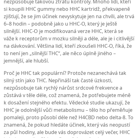
nezpůsobuje takovou ztrátu kontroly. Mnoho lidí, kteří
si koupili HHC gummy nebo HHC kartridž, překvapeně
zjišťují, že se jim účinek nevyskytuje jen na chvíli, ale trvá
6–8 hodin – podobně jako u HHC-O, který je ještě
silnější. HHC-O je modifikovaná verze HHC, která se
váže k receptorům v mozku silněji a déle, ale je i citlivější
na dávkování. Většina lidí, kteří zkoušeli HHC-O, říká, že
to není jen „silnější THC“, ale něco úplně jiného –
jemnější, ale hlubší.
Proč je HHC tak populární? Protože nezanechává tak
silný stín jako THC. Nepřináší tak časté úzkosti,
nezpůsobuje tak rychlý nárůst srdcové frekvence a
zůstává v těle déle, což znamená, že potřebujete méně
k dosažení stejného efektu. Vědecké studie ukazují, že
HHC je odolnější vůči metabolismu – tělo ho přeměňuje
pomaleji, proto působí déle než H4CBD nebo delta-8. To
znamená, že pokud hledáte účinek, který vás neopustí
za půl hodiny, ale bude vás doprovázet celý večer, HHC