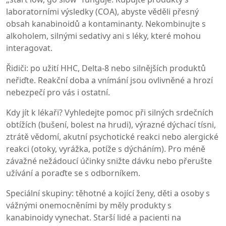
laboratorními výsledky (COA), abyste věděli přesný
obsah kanabinoidů a kontaminanty. Nekombinujte s
alkoholem, silnými sedativy ani s léky, které mohou
interagovat.
Řidiči: po užití HHC, Delta‑8 nebo silnějších produktů
neřiďte. Reakční doba a vnímání jsou ovlivněné a hrozí
nebezpečí pro vás i ostatní.
Kdy jít k lékaři? Vyhledejte pomoc při silných srdečních
obtížích (bušení, bolest na hrudi), výrazné dýchací tísni,
ztrátě vědomí, akutní psychotické reakci nebo alergické
reakci (otoky, vyrážka, potíže s dýcháním). Pro méně
závažné nežádoucí účinky snižte dávku nebo přerušte
užívání a poraďte se s odborníkem.
Speciální skupiny: těhotné a kojící ženy, děti a osoby s
vážnými onemocněními by měly produkty s
kanabinoidy vynechat. Starší lidé a pacienti na