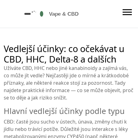
Vedlejší účinky: co očekávat u
CBD, HHC, Delta‑8 a dalších
Užíváte CBD, HHC nebo jiné kanabinoidy a zajímá vás,
co může jít vedle? Nejčastěji jde o mírné a krátkodobé
příznaky, ale některé reakce stojí za pozornost. Tady
najdete praktické informace — co se může objevit, proč
se to děje a jak riziko snížit.
Hlavní vedlejší účinky podle typu
CBD: časté jsou sucho v ústech, únava, změny chuti k
jídlu nebo trávicí potíže. Důležité jsou interakce s léky
metabolizovanými enzymy CYP450 (např. některé