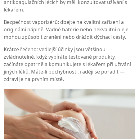
antikoagulačních lécích by měli konzultovat užívání s
lékařem.
Bezpečnost vaporizérů: dbejte na kvalitní zařízení a
originální náplně. Vadné baterie nebo nekvalitní oleje
mohou způsobit zranění nebo dráždit dýchací cesty.
Krátce řečeno: vedlejší účinky jsou většinou
zvládnutelné, když vybíráte testované produkty,
začínáte opatrně a komunikujete s lékařem při užívání
jiných léků. Máte-li pochybnosti, raději se poradit —
zdraví je na prvním místě.