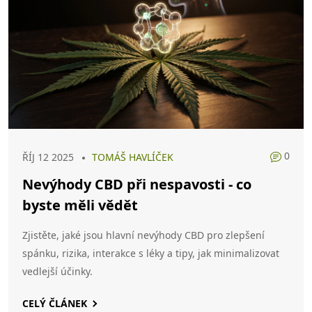
0
ŘÍJ 12 2025
TOMÁŠ HAVLÍČEK
Nevýhody CBD při nespavosti - co
byste měli vědět
Zjistěte, jaké jsou hlavní nevýhody CBD pro zlepšení
spánku, rizika, interakce s léky a tipy, jak minimalizovat
vedlejší účinky.
CELÝ ČLÁNEK