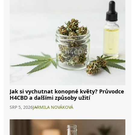
Jak si vychutnat konopné květy? Průvodce
H4CBD a dalšími způsoby užití
SRP 5, 2026
JARMILA NOVÁKOVÁ