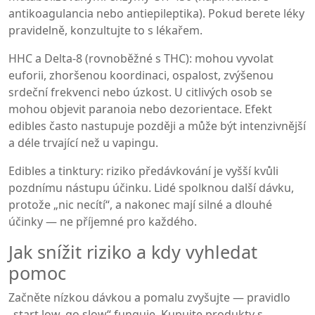
antikoagulancia nebo antiepileptika). Pokud berete léky
pravidelně, konzultujte to s lékařem.
HHC a Delta‑8 (rovnoběžné s THC): mohou vyvolat
euforii, zhoršenou koordinaci, ospalost, zvýšenou
srdeční frekvenci nebo úzkost. U citlivých osob se
mohou objevit paranoia nebo dezorientace. Efekt
edibles často nastupuje později a může být intenzivnější
a déle trvající než u vapingu.
Edibles a tinktury: riziko předávkování je vyšší kvůli
pozdnímu nástupu účinku. Lidé spolknou další dávku,
protože „nic necítí“, a nakonec mají silné a dlouhé
účinky — ne příjemné pro každého.
Jak snížit riziko a kdy vyhledat
pomoc
Začněte nízkou dávkou a pomalu zvyšujte — pravidlo
„start low, go slow“ funguje. Kupujte produkty s