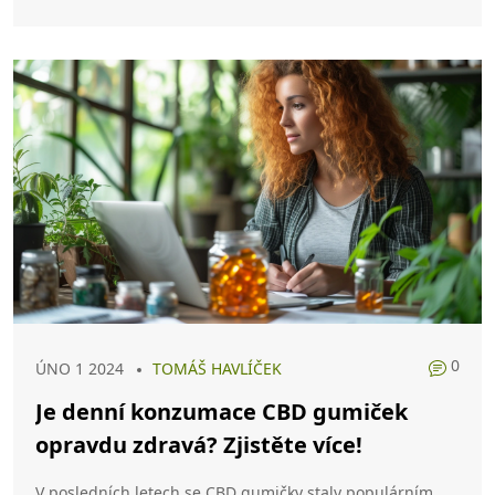
0
ÚNO 1 2024
TOMÁŠ HAVLÍČEK
Je denní konzumace CBD gumiček
opravdu zdravá? Zjistěte více!
V posledních letech se CBD gumičky staly populárním