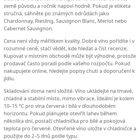
země původu a ročník napoví hodně. Pokud je etiketa
stručná, sáhněte po známých odrůdách jako
Chardonnay, Riesling, Sauvignon Blanc, Merlot nebo
Cabernet Sauvignon.
Cena není vždy měřítkem kvality. Dobré víno pořídíte i v
rozumné ceně, stačí vědět, kde hledat a číst recenze.
Kupovat v místním obchodě může být výhodné, protože
prodavač často poradí podle vašeho rozpočtu. Pokud
nakupujete online, hledejte popisy chuti a doporučení k
jídlu.
Skladování doma není složité. Víno ukládejte na tmavé,
chladné a stabilní místo, mimo vibrace. Ideální je kolem
10–15 °C pro vína červená i bílá v dlouhodobém
horizontu. Pokud plánujete otevřít lahev během
několika dní, postačí chladnička pro bílé a pokojová
teplota pro červené. Otevřené víno uložte v chladničce a
použijte do 2–5 dnů podle typu.