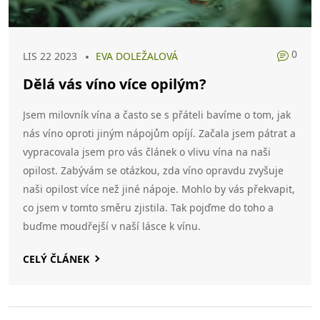
0
LIS 22 2023
EVA DOLEŽALOVÁ
Dělá vás víno více opilým?
Jsem milovník vína a často se s přáteli bavíme o tom, jak
nás víno oproti jiným nápojům opíjí. Začala jsem pátrat a
vypracovala jsem pro vás článek o vlivu vína na naši
opilost. Zabývám se otázkou, zda víno opravdu zvyšuje
naši opilost více než jiné nápoje. Mohlo by vás překvapit,
co jsem v tomto směru zjistila. Tak pojďme do toho a
buďme moudřejší v naší lásce k vínu.
CELÝ ČLÁNEK