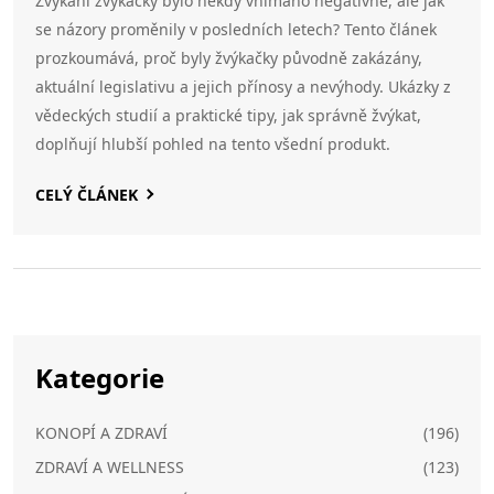
Žvýkání žvýkačky bylo někdy vnímáno negativně, ale jak
se názory proměnily v posledních letech? Tento článek
prozkoumává, proč byly žvýkačky původně zakázány,
aktuální legislativu a jejich přínosy a nevýhody. Ukázky z
vědeckých studií a praktické tipy, jak správně žvýkat,
doplňují hlubší pohled na tento všední produkt.
CELÝ ČLÁNEK
Kategorie
KONOPÍ A ZDRAVÍ
(196)
ZDRAVÍ A WELLNESS
(123)