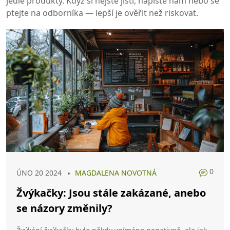
jedlé produkty. Když si nejste jisti, napište nám nebo se
ptejte na odborníka — lepší je ověřit než riskovat.
0
ÚNO 20 2024
MAGDALENA NOVOTNÁ
Žvýkačky: Jsou stále zakázané, anebo
se názory změnily?