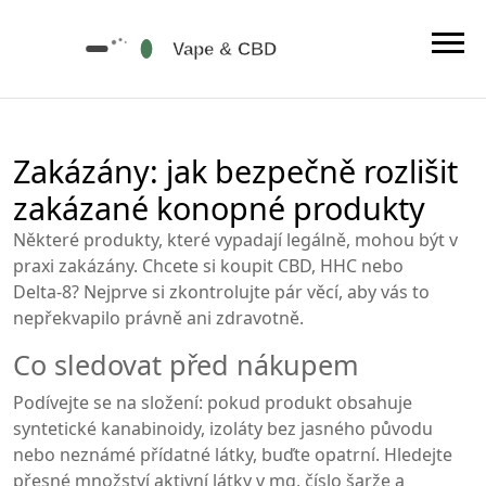
Zakázány: jak bezpečně rozlišit
zakázané konopné produkty
Některé produkty, které vypadají legálně, mohou být v
praxi zakázány. Chcete si koupit CBD, HHC nebo
Delta‑8? Nejprve si zkontrolujte pár věcí, aby vás to
nepřekvapilo právně ani zdravotně.
Co sledovat před nákupem
Podívejte se na složení: pokud produkt obsahuje
syntetické kanabinoidy, izoláty bez jasného původu
nebo neznámé přídatné látky, buďte opatrní. Hledejte
přesné množství aktivní látky v mg, číslo šarže a