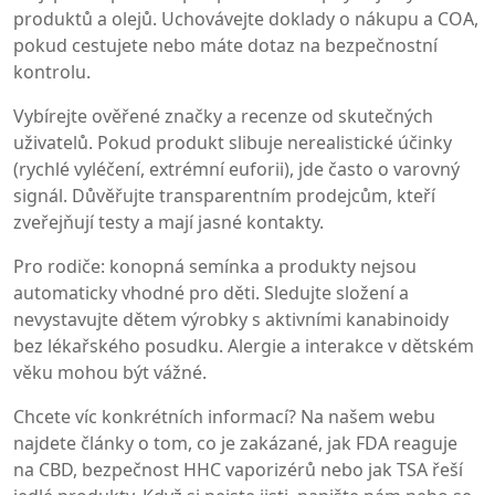
produktů a olejů. Uchovávejte doklady o nákupu a COA,
pokud cestujete nebo máte dotaz na bezpečnostní
kontrolu.
Vybírejte ověřené značky a recenze od skutečných
uživatelů. Pokud produkt slibuje nerealistické účinky
(rychlé vyléčení, extrémní euforii), jde často o varovný
signál. Důvěřujte transparentním prodejcům, kteří
zveřejňují testy a mají jasné kontakty.
Pro rodiče: konopná semínka a produkty nejsou
automaticky vhodné pro děti. Sledujte složení a
nevystavujte dětem výrobky s aktivními kanabinoidy
bez lékařského posudku. Alergie a interakce v dětském
věku mohou být vážné.
Chcete víc konkrétních informací? Na našem webu
najdete články o tom, co je zakázané, jak FDA reaguje
na CBD, bezpečnost HHC vaporizérů nebo jak TSA řeší