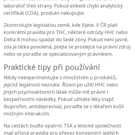
laboratoř třetí strany. Pokud etiketě chybí analytický
certifikát (COA), produkt nekupujte.
Zkontrolujte legislativu země, kde žijete. V ČR platí
konkrétní pravidla pro THC, některé odrůdy HHC nebo
Delta‑8 mohou spadat do šedé zóny. Pokud není jasné,
zda je látka povolená, ptejte se prodejce na právní zdroj
nebo se poraďte se specializovaným právníkem.
Praktické tipy při používání
Nikdy neexperimentujte s množstvím u produktů,
jejichž legálnost neznáte. Řízení po užití HHC nebo
jiných psychoaktivních látek může mít právní i
bezpečnostní následky. Pokud užíváte léky (např.
ibuprofen, antidepresiva), poraďte se s lékařem kvůli
možným interakcím.
Na cestách buďte opatrní: TSA a letecké společnosti
mají přísná pravidla pro převoz konopných jedlých