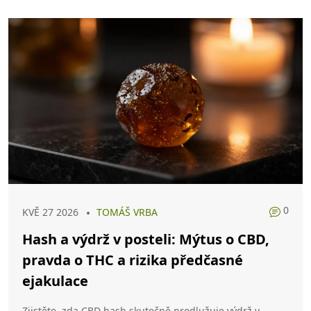
0
KVĚ 27 2026
TOMÁŠ VRBA
Hash a výdrž v posteli: Mýtus o CBD,
pravda o THC a rizika předčasné
ejakulace
Zjistěte, zda CBD hash skutečně prodlužuje výdrž v