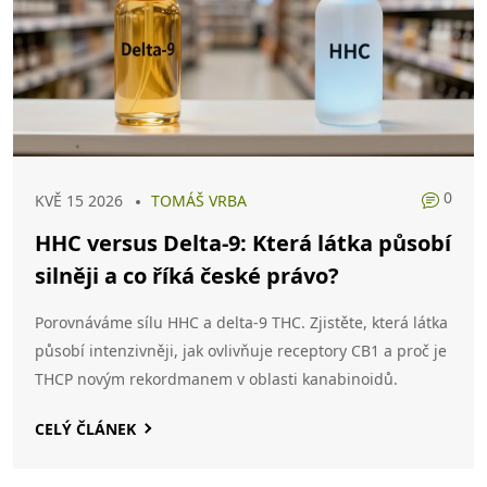
0
KVĚ 15 2026
TOMÁŠ VRBA
HHC versus Delta-9: Která látka působí
silněji a co říká české právo?
Porovnáváme sílu HHC a delta-9 THC. Zjistěte, která látka
působí intenzivněji, jak ovlivňuje receptory CB1 a proč je
THCP novým rekordmanem v oblasti kanabinoidů.
CELÝ ČLÁNEK