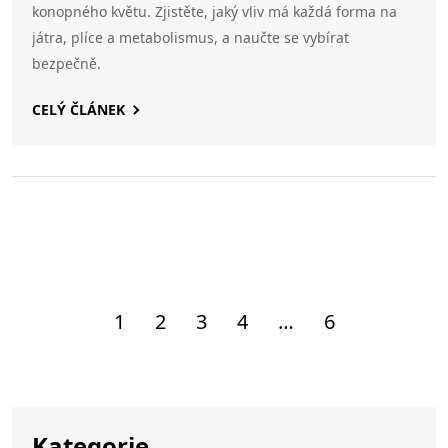
konopného květu. Zjistěte, jaký vliv má každá forma na
játra, plíce a metabolismus, a naučte se vybírat
bezpečně.
CELÝ ČLÁNEK
1
2
3
4
…
6
Kategorie