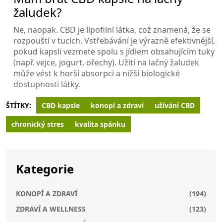
žaludek?
Ne, naopak. CBD je lipofilní látka, což znamená, že se
rozpouští v tucích. Vstřebávání je výrazně efektivnější,
pokud kapsli vezmete spolu s jídlem obsahujícím tuky
(např. vejce, jogurt, ořechy). Užití na lačný žaludek
může vést k horší absorpci a nižší biologické
dostupnosti látky.
ŠTÍTKY:
CBD kapsle
konopí a zdraví
užívání CBD
chronický stres
kvalita spánku
Kategorie
KONOPÍ A ZDRAVÍ
(194)
ZDRAVÍ A WELLNESS
(123)