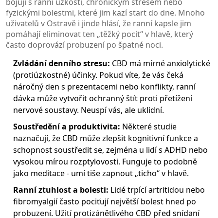
bojují s ranní úzkostí, chronickým stresem nebo
fyzickými bolestmi, které jim kazí start do dne. Mnoho
uživatelů v Ostravě i jinde hlásí, že ranní kapsle jim
pomáhají eliminovat ten „těžký pocit“ v hlavě, který
často doprovází probuzení po špatné noci.
Zvládání denního stresu:
CBD má mírné anxiolytické
(protiúzkostné) účinky. Pokud víte, že vás čeká
náročný den s prezentacemi nebo konflikty, ranní
dávka může vytvořit ochranný štít proti přetížení
nervové soustavy. Neuspí vás, ale uklidní.
Soustředění a produktivita:
Některé studie
naznačují, že CBD může zlepšit kognitivní funkce a
schopnost soustředit se, zejména u lidí s ADHD nebo
vysokou mírou rozptylovosti. Funguje to podobně
jako meditace - umí tiše zapnout „ticho“ v hlavě.
Ranní ztuhlost a bolesti:
Lidé trpící artritidou nebo
fibromyalgií často pociťují největší bolest hned po
probuzení. Užití protizánětlivého CBD před snídaní