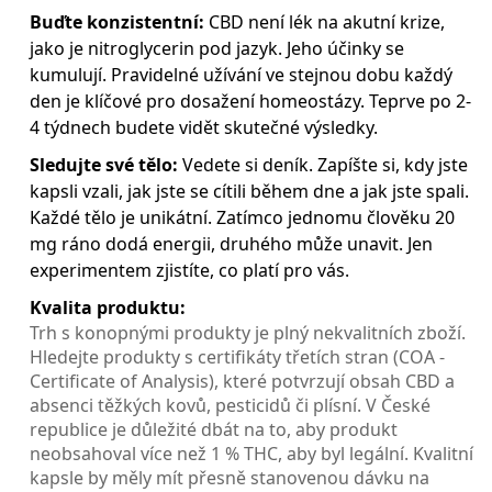
Buďte konzistentní:
CBD není lék na akutní krize,
jako je nitroglycerin pod jazyk. Jeho účinky se
kumulují. Pravidelné užívání ve stejnou dobu každý
den je klíčové pro dosažení homeostázy. Teprve po 2-
4 týdnech budete vidět skutečné výsledky.
Sledujte své tělo:
Vedete si deník. Zapíšte si, kdy jste
kapsli vzali, jak jste se cítili během dne a jak jste spali.
Každé tělo je unikátní. Zatímco jednomu člověku 20
mg ráno dodá energii, druhého může unavit. Jen
experimentem zjistíte, co platí pro vás.
Kvalita produktu:
Trh s konopnými produkty je plný nekvalitních zboží.
Hledejte produkty s certifikáty třetích stran (COA -
Certificate of Analysis), které potvrzují obsah CBD a
absenci těžkých kovů, pesticidů či plísní. V České
republice je důležité dbát na to, aby produkt
neobsahoval více než 1 % THC, aby byl legální. Kvalitní
kapsle by měly mít přesně stanovenou dávku na