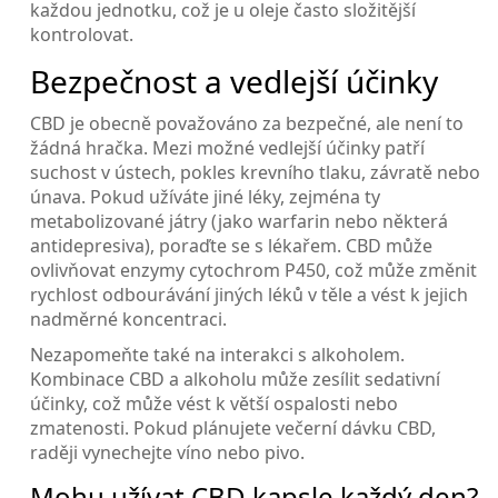
každou jednotku, což je u oleje často složitější
kontrolovat.
Bezpečnost a vedlejší účinky
CBD je obecně považováno za bezpečné, ale není to
žádná hračka. Mezi možné vedlejší účinky patří
suchost v ústech, pokles krevního tlaku, závratě nebo
únava. Pokud užíváte jiné léky, zejména ty
metabolizované játry (jako warfarin nebo některá
antidepresiva), poraďte se s lékařem. CBD může
ovlivňovat enzymy cytochrom P450, což může změnit
rychlost odbourávání jiných léků v těle a vést k jejich
nadměrné koncentraci.
Nezapomeňte také na interakci s alkoholem.
Kombinace CBD a alkoholu může zesílit sedativní
účinky, což může vést k větší ospalosti nebo
zmatenosti. Pokud plánujete večerní dávku CBD,
raději vynechejte víno nebo pivo.
Mohu užívat CBD kapsle každý den?