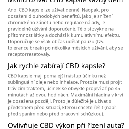
Ano, CBD kapsle lze užívat denně. Naopak, pro
dosažení dlouhodobých benefitů, jako je snížení
chronického zánětu nebo regulace nálady, je
pravidelné užívání doporučené. Tělo si zvykne na
přítomnost látky a dochází k kumulativnímu efektu.
Doporučuje se však občas udělat pauzu (tzv.
tolerance break) po několika měsících užívání, aby se
receptorresetovaly.
Jak rychle zabírají CBD kapsle?
CBD kapsle mají pomalejší nástup účinku než
sublinguální oleje nebo inhalace. Protože musí projít
trávicím traktem, účinek se obvykle projeví až po 45
minutách až dvou hodinách. Maximální hladina v krvi
je dosažena později. Proto je důležité je užívat s
předstihem před situací, kterou chcete řešit (např.
před spaním nebo před pracovní schůzkou).
Ovlivňuje CBD výkon při řízení auta?