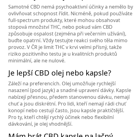
Samotné CBD nemá psychoaktivní účinky a nemělo by
ovlivňovat schopnost řídit. Nicméně, pokud používáte
full-spectrum produkty, které mohou obsahovat
stopová množství THC, nebo pokud vám CBD
způsobuje ospalost (zejména při večerním užívání),
buďte opatrní. Vždy testujte reakci svého těla mimo
provoz. V ČR je limit THC v krvi velmi přísný, takže
riziko pozitivního testu je u kvalitních produktů
minimální, ale ne nulové.
Je lepší CBD olej nebo kapsle?
Záleží na preferencích. Olej umožňuje rychlejší
nasazení (pod jazyk) a snadné upravení dávky. Kapsle
nabízejí přesnou, předem stanovenou dávku, nemají
chuť a jsou diskrétní. Pro lidi, kteří nemají rádi chuť
konopí nebo cestují často, jsou kapsle praktičtější.
Pro ty, kteří chtějí rychlý účinek nebo flexibilní
dávkování, je olej vhodnější.
Mám brát CBD kapsle na lačný