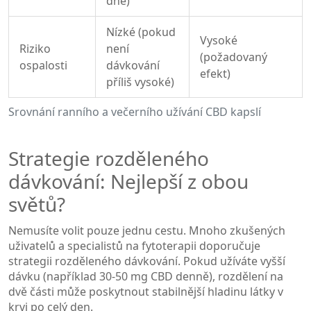
dne)
Nízké (pokud
Vysoké
Riziko
není
(požadovaný
ospalosti
dávkování
efekt)
příliš vysoké)
Srovnání ranního a večerního užívání CBD kapslí
Strategie rozděleného
dávkování: Nejlepší z obou
světů?
Nemusíte volit pouze jednu cestu. Mnoho zkušených
uživatelů a specialistů na
fytoterapii
doporučuje
strategii rozděleného dávkování. Pokud užíváte vyšší
dávku (například 30-50 mg CBD denně), rozdělení na
dvě části může poskytnout stabilnější hladinu látky v
krvi po celý den.