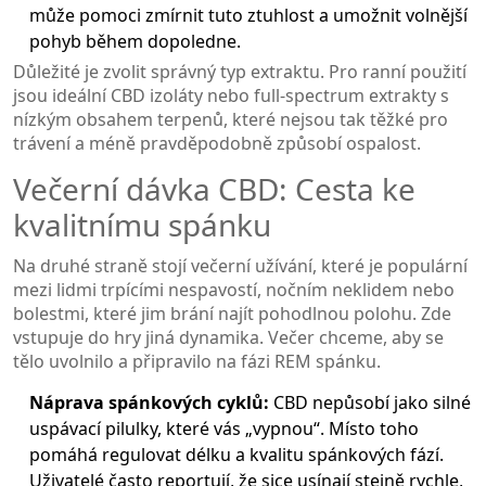
může pomoci zmírnit tuto ztuhlost a umožnit volnější
pohyb během dopoledne.
Důležité je zvolit správný typ extraktu. Pro ranní použití
jsou ideální
CBD izoláty
nebo
full-spectrum extrakty s
nízkým obsahem terpenů
, které nejsou tak těžké pro
trávení a méně pravděpodobně způsobí ospalost.
Večerní dávka CBD: Cesta ke
kvalitnímu spánku
Na druhé straně stojí večerní užívání, které je populární
mezi lidmi trpícími nespavostí, nočním neklidem nebo
bolestmi, které jim brání najít pohodlnou polohu. Zde
vstupuje do hry jiná dynamika. Večer chceme, aby se
tělo uvolnilo a připravilo na fázi REM spánku.
Náprava spánkových cyklů:
CBD nepůsobí jako silné
uspávací pilulky, které vás „vypnou“. Místo toho
pomáhá regulovat délku a kvalitu spánkových fází.
Uživatelé často reportují, že sice usínají stejně rychle,