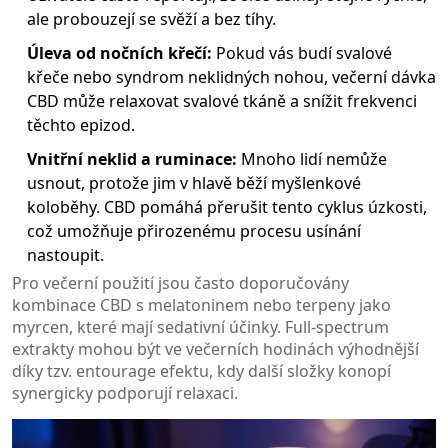
ale probouzejí se svěží a bez tíhy.
Úleva od nočních křečí:
Pokud vás budí svalové
křeče nebo syndrom neklidných nohou, večerní dávka
CBD může relaxovat svalové tkáně a snížit frekvenci
těchto epizod.
Vnitřní neklid a ruminace:
Mnoho lidí nemůže
usnout, protože jim v hlavě běží myšlenkové
koloběhy. CBD pomáhá přerušit tento cyklus úzkosti,
což umožňuje přirozenému procesu usínání
nastoupit.
Pro večerní použití jsou často doporučovány
kombinace CBD s
melatoninem
nebo terpeny jako
myrcen
, které mají sedativní účinky. Full-spectrum
extrakty mohou být ve večerních hodinách výhodnější
díky tzv. entourage efektu, kdy další složky konopí
synergicky podporují relaxaci.