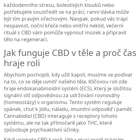
každodenního stresu, bolestivých kloubů nebo
potřebujete soustředit se na práci, ranní dávka může
být tím pravým ořechovým. Naopak, pokud vás trápí
nespavost, noční křeče nebo vnitřní neklid, večerní
rituál s CBD vám pomůže vypnout mozek a připravit
tělo na regeneraci.
Jak funguje CBD v těle a proč čas
hraje roli
Abychom pochopili, kdy užít kapsli, musíme se podívat
na to, co se děje uvnitř našeho těla. Klíčovou roli zde
hraje
endokanabinoidní systém (ECS)
, který je
složitou
signální síťí odpovědnou za udržování rovnováhy
(homeostázy) v organismu
.
Tento systém reguluje
spánek, chuť k jídlu, náladu, imunitní odpověď i paměť.
Cannabidiol (CBD) interaguje s receptory tohoto
systému, ale ne tak přímočarě jako THC, které
způsobuje psychoaktivní účinky.
Když vezmete
CBD kapsli
, látka musí projít trávicím