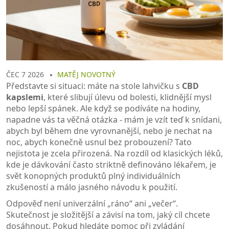
ČEC 7 2026
MATĚJ NOVOTNÝ
Představte si situaci: máte na stole lahvičku s
CBD
kapslemi
, které slibují úlevu od bolesti, klidnější mysl
nebo lepší spánek. Ale když se podíváte na hodiny,
napadne vás ta věčná otázka - mám je vzít teď k snídani,
abych byl během dne vyrovnanější, nebo je nechat na
noc, abych konečně usnul bez probouzení?
Tato
nejistota je zcela přirozená. Na rozdíl od klasických léků,
kde je dávkování často striktně definováno lékařem, je
svět konopných produktů plný individuálních
zkušeností a málo jasného návodu k použití.
Odpověď není univerzální „ráno“ ani „večer“.
Skutečnost je složitější a závisí na tom, jaký cíl chcete
dosáhnout. Pokud hledáte pomoc při zvládání