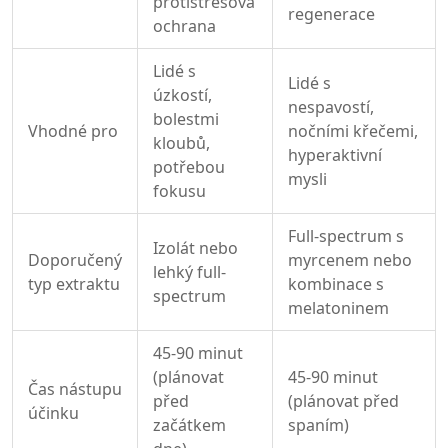
protistresová
regenerace
ochrana
Lidé s
Lidé s
úzkostí,
nespavostí,
bolestmi
Vhodné pro
nočními křečemi,
kloubů,
hyperaktivní
potřebou
mysli
fokusu
Full-spectrum s
Izolát nebo
Doporučený
myrcenem nebo
lehký full-
typ extraktu
kombinace s
spectrum
melatoninem
45-90 minut
(plánovat
45-90 minut
Čas nástupu
před
(plánovat před
účinku
začátkem
spaním)