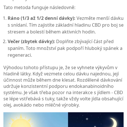
Tato metoda funguje následovně:
Ráno (1/3 až 1/2 denní dávky):
Vezměte menší dávku
s snídaní. Tím zajistíte základní hladinu CBD pro boj se
stresem a bolestí během aktivních hodin.
Večer (zbytek dávky):
Doplňte zbývající část před
spaním. Toto množství pak podpoří hluboký spánek a
regeneraci.
Výhodou tohoto přístupu je, že se vyhnete výkyvům v
hladině látky. Když vezmete celou dávku najednou, její
účinnost může během dne klesat. Rozdělené dávkování
udržuje konzistentní podporu endokanabinoidního
systému. Je však třeba pozor na interakce s jídlem - CBD
se lépe vstřebává s tuky, takže vždy volte jídla obsahující
olej, avokádo nebo mléčné výrobky.