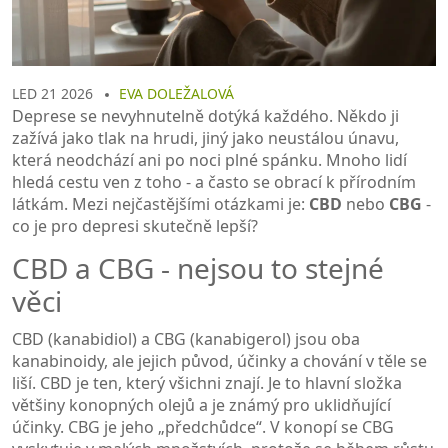
LED 21 2026
EVA DOLEŽALOVÁ
Deprese se nevyhnutelně dotýká každého. Někdo ji
zažívá jako tlak na hrudi, jiný jako neustálou únavu,
která neodchází ani po noci plné spánku. Mnoho lidí
hledá cestu ven z toho - a často se obrací k přírodním
látkám. Mezi nejčastějšími otázkami je:
CBD
nebo
CBG
-
co je pro depresi skutečně lepší?
CBD a CBG - nejsou to stejné
věci
CBD (kanabidiol) a CBG (kanabigerol) jsou oba
kanabinoidy, ale jejich původ, účinky a chování v těle se
liší. CBD je ten, který všichni znají. Je to hlavní složka
většiny konopných olejů a je známý pro uklidňující
účinky. CBG je jeho „předchůdce“. V konopí se CBG