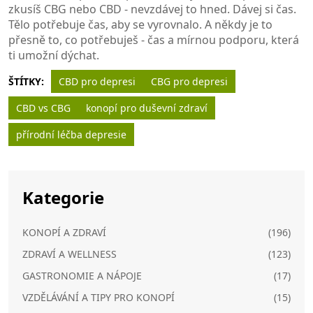
zkusíš CBG nebo CBD - nevzdávej to hned. Dávej si čas.
Tělo potřebuje čas, aby se vyrovnalo. A někdy je to
přesně to, co potřebuješ - čas a mírnou podporu, která
ti umožní dýchat.
ŠTÍTKY:
CBD pro depresi
CBG pro depresi
CBD vs CBG
konopí pro duševní zdraví
přírodní léčba depresie
Kategorie
KONOPÍ A ZDRAVÍ
(196)
ZDRAVÍ A WELLNESS
(123)
GASTRONOMIE A NÁPOJE
(17)
VZDĚLÁVÁNÍ A TIPY PRO KONOPÍ
(15)