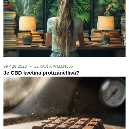
SRP 28 2023
ZDRAVÍ A WELLNESS
Je CBD květina protizánětlivá?