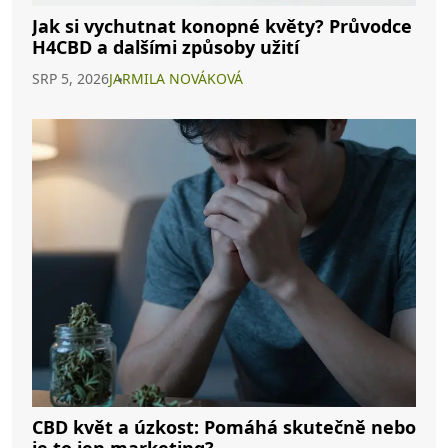
Jak si vychutnat konopné květy? Průvodce
H4CBD a dalšími způsoby užití
SRP 5, 2026
JARMILA NOVÁKOVÁ
CBD květ a úzkost: Pomáhá skutečně nebo
je to jen marketing?