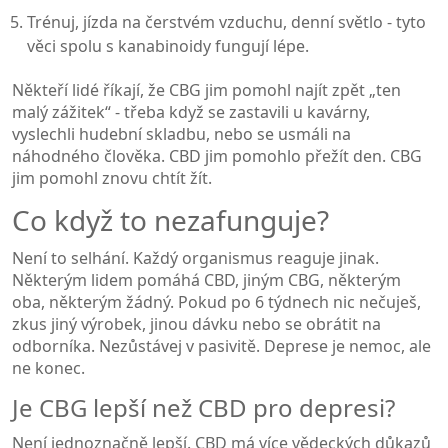
Trénuj, jízda na čerstvém vzduchu, denní světlo - tyto
věci spolu s kanabinoidy fungují lépe.
Někteří lidé říkají, že CBG jim pomohl najít zpět „ten
malý zážitek“ - třeba když se zastavili u kavárny,
vyslechli hudební skladbu, nebo se usmáli na
náhodného člověka. CBD jim pomohlo přežít den. CBG
jim pomohl znovu chtít žít.
Co když to nezafunguje?
Není to selhání. Každý organismus reaguje jinak.
Některým lidem pomáhá CBD, jiným CBG, některým
oba, některým žádný. Pokud po 6 týdnech nic nečuješ,
zkus jiný výrobek, jinou dávku nebo se obrátit na
odborníka. Nezůstávej v pasivitě. Deprese je nemoc, ale
ne konec.
Je CBG lepší než CBD pro depresi?
Není jednoznačně lepší. CBD má více vědeckých důkazů