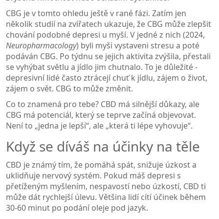
CBG je v tomto ohledu ještě v rané fázi. Zatím jen
několik studií na zvířatech ukazuje, že CBG může zlepšit
chování podobné depresi u myší. V jedné z nich (2024,
Neuropharmacology
) byli myši vystaveni stresu a poté
podáván CBG. Po týdnu se jejich aktivita zvýšila, přestali
se vyhýbat světlu a jídlo jim chutnalo. To je důležité -
depresivní lidé často ztrácejí chuť k jídlu, zájem o život,
zájem o svět. CBG to může změnit.
Co to znamená pro tebe? CBD má silnější důkazy, ale
CBG má potenciál, který se teprve začíná objevovat.
Není to „jedna je lepší“, ale „která ti lépe vyhovuje“.
Když se díváš na účinky na těle
CBD je známý tím, že pomáhá spát, snižuje úzkost a
uklidňuje nervový systém. Pokud máš depresi s
přetíženým myšlením, nespavostí nebo úzkostí, CBD ti
může dát rychlejší úlevu. Většina lidí cítí účinek během
30-60 minut po podání oleje pod jazyk.