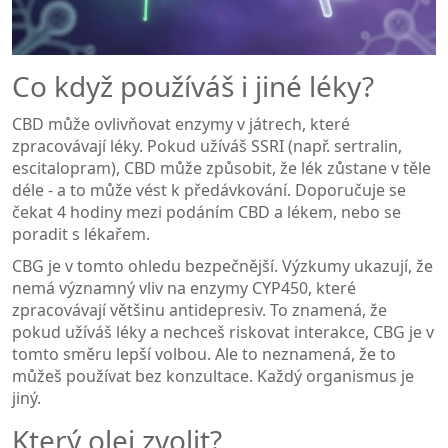
Co když používáš i jiné léky?
CBD může ovlivňovat enzymy v játrech, které
zpracovávají léky. Pokud užíváš SSRI (např. sertralin,
escitalopram), CBD může způsobit, že lék zůstane v těle
déle - a to může vést k předávkování. Doporučuje se
čekat 4 hodiny mezi podáním CBD a lékem, nebo se
poradit s lékařem.
CBG je v tomto ohledu bezpečnější. Výzkumy ukazují, že
nemá významný vliv na enzymy CYP450, které
zpracovávají většinu antidepresiv. To znamená, že
pokud užíváš léky a nechceš riskovat interakce, CBG je v
tomto směru lepší volbou. Ale to neznamená, že to
můžeš používat bez konzultace. Každý organismus je
jiný.
Který olej zvolit?