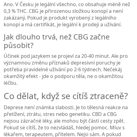
Ano. V Česku je legální všechno, co obsahuje méně než
0,3 % THC. CBG je přirozenou složkou konopí a není
zakázaný. Pokud je produkt vyrobený z legálního
konopí a má certifikát, je legální k prodeji a užívání.
Jak dlouho trvá, než CBG začne
působit?
Účinek pod jazykem se projeví za 20-40 minut. Ale pro
významnou změnu příznaků depresivní poruchy je
potřeba pravidelné užívání po 2-6 týdnech. Nečekáj
okamžitý efekt - jde o podporu těla, ne o okamžitou
léčbu.
Co dělat, když se cítíš ztraceně?
Deprese není známka slabosti. Je to tělesná reakce na
přetížení, ztrátu, stres nebo genetiku. CBD a CBG
nejsou zázračné léky, ale mohou být částí cesty zpět.
Pokud se cítíš, že to nezvládáš, hledej pomoc. Mluv s
lékařem, terapeutem, přítelem. Nejsi sám. A pokud