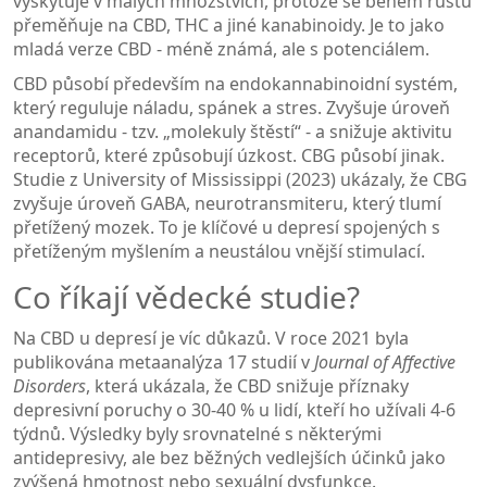
vyskytuje v malých množstvích, protože se během růstu
přeměňuje na CBD, THC a jiné kanabinoidy. Je to jako
mladá verze CBD - méně známá, ale s potenciálem.
CBD působí především na endokannabinoidní systém,
který reguluje náladu, spánek a stres. Zvyšuje úroveň
anandamidu - tzv. „molekuly štěstí“ - a snižuje aktivitu
receptorů, které způsobují úzkost. CBG působí jinak.
Studie z University of Mississippi (2023) ukázaly, že CBG
zvyšuje úroveň GABA, neurotransmiteru, který tlumí
přetížený mozek. To je klíčové u depresí spojených s
přetíženým myšlením a neustálou vnější stimulací.
Co říkají vědecké studie?
Na CBD u depresí je víc důkazů. V roce 2021 byla
publikována metaanalýza 17 studií v
Journal of Affective
Disorders
, která ukázala, že CBD snižuje příznaky
depresivní poruchy o 30-40 % u lidí, kteří ho užívali 4-6
týdnů. Výsledky byly srovnatelné s některými
antidepresivy, ale bez běžných vedlejších účinků jako
zvýšená hmotnost nebo sexuální dysfunkce.