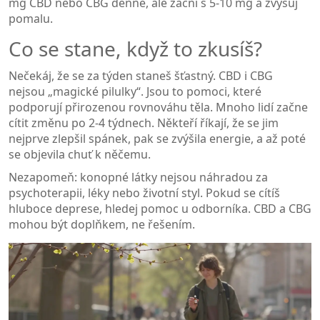
mg CBD nebo CBG denně, ale začni s 5-10 mg a zvyšuj
pomalu.
Co se stane, když to zkusíš?
Nečekáj, že se za týden staneš šťastný. CBD i CBG
nejsou „magické pilulky“. Jsou to pomoci, které
podporují přirozenou rovnováhu těla. Mnoho lidí začne
cítit změnu po 2-4 týdnech. Někteří říkají, že se jim
nejprve zlepšil spánek, pak se zvýšila energie, a až poté
se objevila chuť k něčemu.
Nezapomeň: konopné látky nejsou náhradou za
psychoterapii, léky nebo životní styl. Pokud se cítíš
hluboce deprese, hledej pomoc u odborníka. CBD a CBG
mohou být doplňkem, ne řešením.