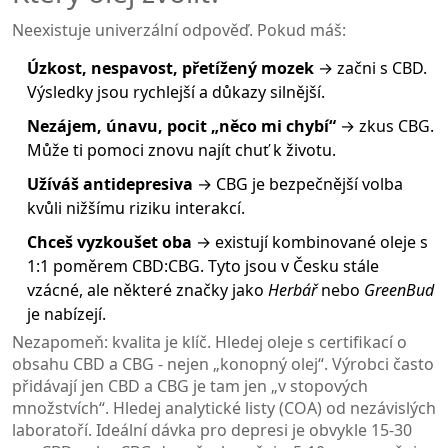
Neexistuje univerzální odpověď. Pokud máš:
Úzkost, nespavost, přetížený mozek
→ začni s CBD.
Výsledky jsou rychlejší a důkazy silnější.
Nezájem, únavu, pocit „něco mi chybí“
→ zkus CBG.
Může ti pomoci znovu najít chuť k životu.
Užíváš antidepresiva
→ CBG je bezpečnější volba
kvůli nižšímu riziku interakcí.
Chceš vyzkoušet oba
→ existují kombinované oleje s
1:1 poměrem CBD:CBG. Tyto jsou v Česku stále
vzácné, ale některé značky jako
Herbář
nebo
GreenBud
je nabízejí.
Nezapomeň: kvalita je klíč. Hledej oleje s certifikací o
obsahu CBD a CBG - nejen „konopný olej“. Výrobci často
přidávají jen CBD a CBG je tam jen „v stopových
množstvích“. Hledej analytické listy (COA) od nezávislých
laboratoří. Ideální dávka pro depresi je obvykle 15-30