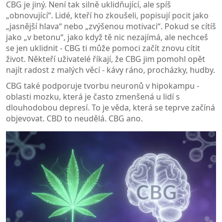
CBG je jiný. Není tak silně uklidňující, ale spíš
„obnovující“. Lidé, kteří ho zkoušeli, popisují pocit jako
„jasnější hlava“ nebo „zvýšenou motivaci“. Pokud se cítíš
jako „v betonu“, jako když tě nic nezajímá, ale nechceš
se jen uklidnit - CBG ti může pomoci začít znovu cítit
život. Někteří uživatelé říkají, že CBG jim pomohl opět
najít radost z malých věcí - kávy ráno, procházky, hudby.
CBG také podporuje tvorbu neuronů v hipokampu -
oblasti mozku, která je často zmenšená u lidí s
dlouhodobou depresí. To je věda, která se teprve začíná
objevovat. CBD to neudělá. CBG ano.