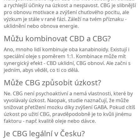
a rychlejší účinky na úzkost a nespavost. CBG je slibnější
pro obnovu motivace a zvýšení chuťového pocitu, ale
výzkum je stále v rané fázi. Záleží na tvém příznaku -
uklidnění nebo obnova energie.
Můžu kombinovat CBD a CBG?
Ano, mnoho lidí kombinuje oba kanabinoidy. Existují i
speciální oleje s poměrem 1:1. Kombinace může mít
synergický efekt - CBD uklidní, CBG obnoví. Ale začni s
jedním, abys věděl, co ti co dělá.
Může CBG způsobit úzkost?
Ne. CBG není psychoaktivní a nemá vlastnosti, které by
vyvolávaly úzkost. Naopak, studie naznačují, že může
snižovat přetížení mozku díky zvýšení GABA. Pokud cítíš
úzkost po užití CBG, pravděpodobně je to kvůli jinému
faktoru - např. kvalitě oleje nebo dávce.
Je CBG legální v Česku?