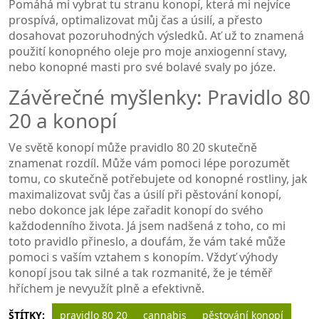
Pomáhá mi vybrat tu stranu konopí, která mi nejvíce
prospívá, optimalizovat můj čas a úsilí, a přesto
dosahovat pozoruhodných výsledků. Ať už to znamená
použití konopného oleje pro moje anxiogenní stavy,
nebo konopné masti pro své bolavé svaly po józe.
Závěrečné myšlenky: Pravidlo 80
20 a konopí
Ve světě konopí může pravidlo 80 20 skutečně
znamenat rozdíl. Může vám pomoci lépe porozumět
tomu, co skutečně potřebujete od konopné rostliny, jak
maximalizovat svůj čas a úsilí při pěstování konopí,
nebo dokonce jak lépe zařadit konopí do svého
každodenního života. Já jsem nadšená z toho, co mi
toto pravidlo přineslo, a doufám, že vám také může
pomoci s vaším vztahem s konopím. Vždyť výhody
konopí jsou tak silné a tak rozmanité, že je téměř
hříchem je nevyužít plně a efektivně.
ŠTÍTKY:
pravidlo 80 20
cannabis
pěstování konopí