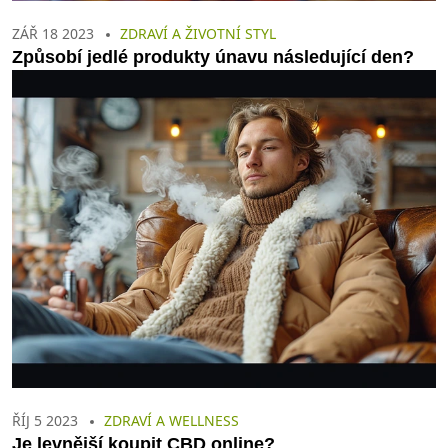
ZÁŘ 18 2023
ZDRAVÍ A ŽIVOTNÍ STYL
Způsobí jedlé produkty únavu následující den?
ŘÍJ 5 2023
ZDRAVÍ A WELLNESS
Je levnější koupit CBD online?