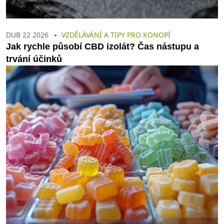
DUB 22 2026
VZDĚLÁVÁNÍ A TIPY PRO KONOPÍ
Jak rychle působí CBD izolát? Čas nástupu a
trvání účinků