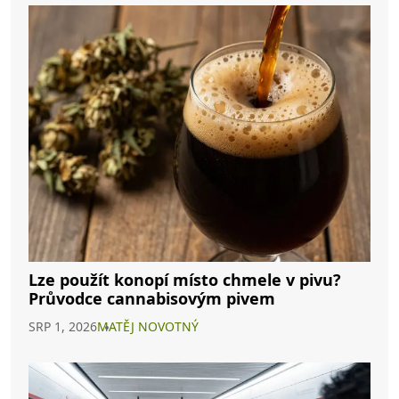
Lze použít konopí místo chmele v pivu?
Průvodce cannabisovým pivem
SRP 1, 2026
MATĚJ NOVOTNÝ