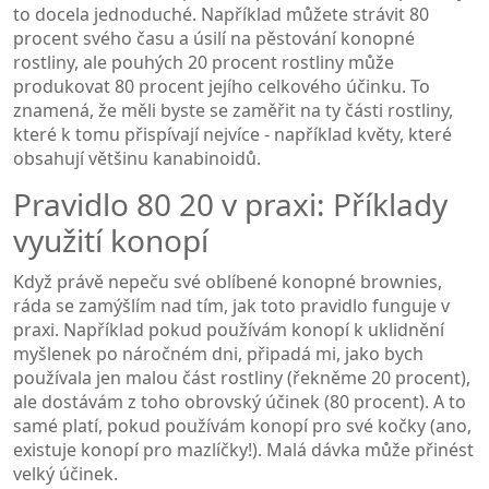
to docela jednoduché. Například můžete strávit 80
procent svého času a úsilí na pěstování konopné
rostliny, ale pouhých 20 procent rostliny může
produkovat 80 procent jejího celkového účinku. To
znamená, že měli byste se zaměřit na ty části rostliny,
které k tomu přispívají nejvíce - například květy, které
obsahují většinu kanabinoidů.
Pravidlo 80 20 v praxi: Příklady
využití konopí
Když právě nepeču své oblíbené konopné brownies,
ráda se zamýšlím nad tím, jak toto pravidlo funguje v
praxi. Například pokud používám konopí k uklidnění
myšlenek po náročném dni, připadá mi, jako bych
používala jen malou část rostliny (řekněme 20 procent),
ale dostávám z toho obrovský účinek (80 procent). A to
samé platí, pokud používám konopí pro své kočky (ano,
existuje konopí pro mazlíčky!). Malá dávka může přinést
velký účinek.