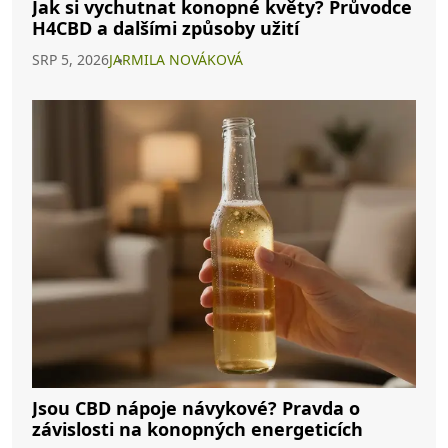
Jak si vychutnat konopné květy? Průvodce
H4CBD a dalšími způsoby užití
SRP 5, 2026
JARMILA NOVÁKOVÁ
Jsou CBD nápoje návykové? Pravda o
závislosti na konopných energeticích