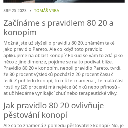
SRP 25 2023
TOMÁŠ VRBA
Začínáme s pravidlem 80 20 a
konopím
Možná jste už slyšeli o pravidlu 80 20, známém také
jako pravidlo Pareto. Ale co když toto pravidlo
aplikujeme na oblast konopí? Pokud se vám to zdá jako
něco z jiné dimenze, pojďme se na to podívat blíže.
Pravidlo 80 20 v konopím, neboli pravidlo Pareto, tvrdí,
že 80 procent výsledků pochází z 20 procent času či
úsilí. Z pohledu konopí, to může znamenat, že malá část
rostliny (20 procent) má nejvíce účinků nebo přínosů -
ať už hledáme vynikající chuť nebo terapeutické vlivy.
Jak pravidlo 80 20 ovlivňuje
pěstování konopí
Ale co to znamená z pohledu pěstovatele konopí? No, je