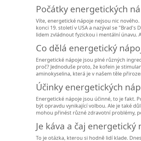
Počátky energetických n
Víte, energetické nápoje nejsou nic nového. 
konci 19. století v USA a nazýval se "Brad's 
lidem zvládnout fyzickou i mentální únavu. 
Co dělá energetický nápo
Energetické nápoje jsou plné různých ingredien
proč? Jednoduše proto, že kofein je stimulant
aminokyselina, která je v našem těle přiroz
Účinky energetických náp
Energetické nápoje jsou účinné, to je fakt.
být opravdu vynikající volbou. Ale je také dů
mohou přinést různé zdravotní problémy, 
Je káva a čaj energetický 
To je otázka, kterou si hodně lidí klade. Dn