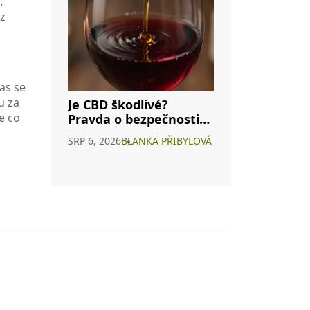
.
ez
as se
u za
Je CBD škodlivé?
e co
Pravda o bezpečnosti
konopného vína a
SRP 6, 2026
BLANKA PŘIBYLOVÁ
interakcích s
alkoholem