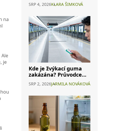
závislosti na
SRP 4, 2026
KLARA ŠIMKOVÁ
konopných
energeticích
n na
hl
 Ale
, je
Kde je žvýkací guma
zakázána? Průvodce
zákazy po světě i v ČR
SRP 2, 2026
JARMILA NOVÁKOVÁ
mohou
a
i