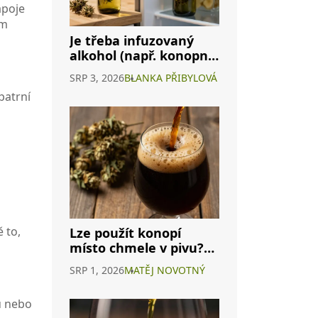
ápoje
ým
Je třeba infuzovaný
alkohol (např. konopné
víno) skladovat v
SRP 3, 2026
BLANKA PŘIBYLOVÁ
lednici? Kompletní
patrní
průvodce
 to,
Lze použít konopí
místo chmele v pivu?
Průvodce
SRP 1, 2026
MATĚJ NOVOTNÝ
cannabisovým pivem
u nebo