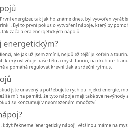
ápojů
První energizer, tak jak ho známe dnes, byl vytvořen vyrábě
Drink". Byl to první pokus o vytvoření nápoje, který by pomo
A tak začala éra energetických nápojů.
j energetickým?
cí, ale jak už jsem zmínil, nejdůležitější je kofein a taurin.
, který ovlivňuje naše tělo a mysl. Taurin, na druhou stranu
eně a pomáhá regulovat krevní tlak a srdeční rytmus.
ojů
 Pokud jste unavený a potřebujete rychlou injekci energie, 
ležité mít na paměti, že tyto nápoje mají také své nevýhody 
pokud se konzumují v neomezeném množství.
nápoj?
es, když řekneme 'energetický nápoj', většinou máme na mysl