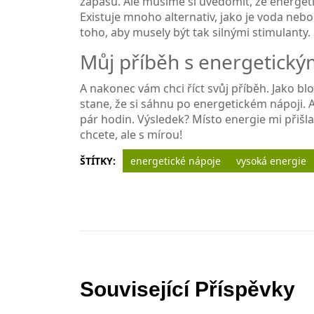
zápasu. Ale musíme si uvědomit, že energet
Existuje mnoho alternativ, jako je voda nebo
toho, aby musely být tak silnými stimulanty.
Můj příběh s energetický
A nakonec vám chci říct svůj příběh. Jako bl
stane, že si sáhnu po energetickém nápoji. A
pár hodin. Výsledek? Místo energie mi přišla
chcete, ale s mírou!
ŠTÍTKY:
energetické nápoje
vysoká energie
Související Příspěvky