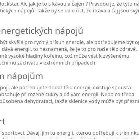
ckstar. Ale jak je to s kávou a čajem? Pravdou je, že tyto n
tických nápojů. Takže by se dalo říct, že i káva a čaj jsou sv
energetických nápojů
být skvělé pro rychlý přísun energie, ale potřebujeme být o
o dává energii, to neznamená, že je to pro naše tělo zdravé.
mně vysoké hladiny kofeinu, což může vést k zvýšenému
dečnímu záchvatu v extrémních případech.
ým nápojům
ji, ale potřebujete dodat tělu energii, existuje spousta
obsahuje přirozené cukry a dá vám energii. Nebo co třeba
způsobena dehydratací, takže sklenice vody může být přesně
rt
sportovci. Dávají jim tu energii, kterou potřebují k trénink