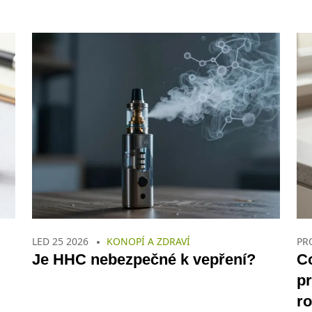
LED 25 2026
KONOPÍ A ZDRAVÍ
PR
Je HHC nebezpečné k vepření?
C
pr
r