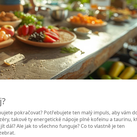
j?
řebujete pokračovat? Potřebujete ten malý impuls, aby vám d
éry, takové ty energetické nápoje plné kofeinu a taurinu, k
 jít dál? Ale jak to všechno funguje? Co to vlastně je ten
zebrat.