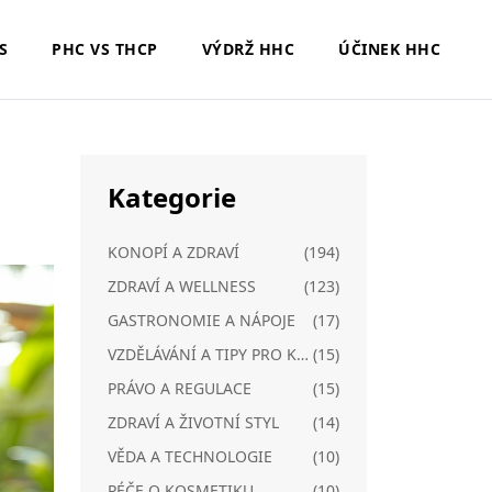
S
PHC VS THCP
VÝDRŽ HHC
ÚČINEK HHC
Kategorie
KONOPÍ A ZDRAVÍ
(194)
ZDRAVÍ A WELLNESS
(123)
GASTRONOMIE A NÁPOJE
(17)
VZDĚLÁVÁNÍ A TIPY PRO KONOPÍ
(15)
PRÁVO A REGULACE
(15)
ZDRAVÍ A ŽIVOTNÍ STYL
(14)
VĚDA A TECHNOLOGIE
(10)
PÉČE O KOSMETIKU
(10)