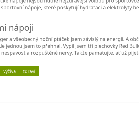
ické nápoje nejsou nutně nejzdravější volbou pro sportovce
 sportovní nápoje, které poskytují hydrataci a elektrolyty b
mi nápoji
oger a všeobecný noční ptáček jsem závislý na energii. A obč
le jednou jsem to přehnal. Vypil jsem tři plechovky Red Bull
 nespavost a rozpuštěné nervy. Takže pamatujte, ať už pijet
výživa
zdraví