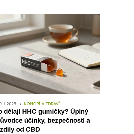
O 1 2025
KONOPÍ A ZDRAVÍ
o dělají HHC gumičky? Úplný
ůvodce účinky, bezpečností a
ozdíly od CBD