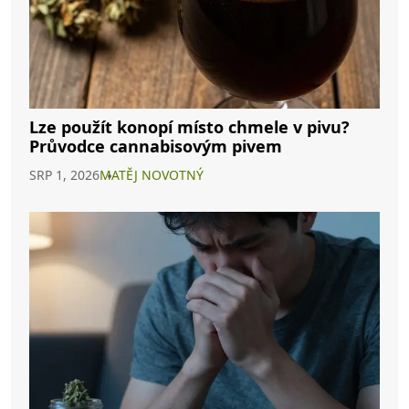
Lze použít konopí místo chmele v pivu?
Průvodce cannabisovým pivem
SRP 1, 2026
MATĚJ NOVOTNÝ