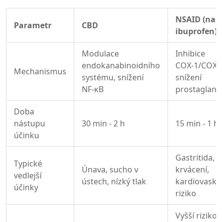
NSAID (např
Parametr
CBD
ibuprofen)
Modulace
Inhibice
endokanabinoidního
COX‑1/COX‑2
Mechanismus
systému, snížení
snížení
NF‑κB
prostagland
Doba
nástupu
30 min - 2 h
15 min - 1 h
účinku
Gastritida,
Typické
Únava, sucho v
krvácení,
vedlejší
ústech, nízký tlak
kardiovasku
účinky
riziko
Vyšší riziko