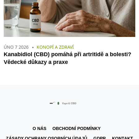
ÚNO 7 2026
KONOPÍ A ZDRAVÍ
Kanabidiol (CBD) pomáhá při artritidě a bolesti?
Vědecké důkazy a praxe
O NÁS
OBCHODNÍ PODMÍNKY
ZÁSADY OCHRANY OSOBNÍCH ÚDAJŮ
GDPR
KONTAKT