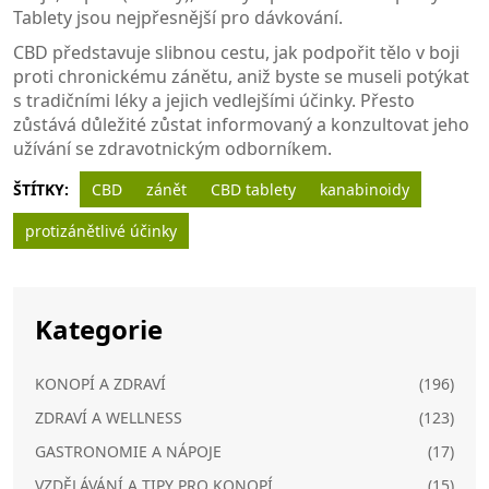
Tablety jsou nejpřesnější pro dávkování.
CBD představuje slibnou cestu, jak podpořit tělo v boji
proti chronickému zánětu, aniž byste se museli potýkat
s tradičními léky a jejich vedlejšími účinky. Přesto
zůstává důležité zůstat informovaný a konzultovat jeho
užívání se zdravotnickým odborníkem.
ŠTÍTKY:
CBD
zánět
CBD tablety
kanabinoidy
protizánětlivé účinky
Kategorie
KONOPÍ A ZDRAVÍ
(196)
ZDRAVÍ A WELLNESS
(123)
GASTRONOMIE A NÁPOJE
(17)
VZDĚLÁVÁNÍ A TIPY PRO KONOPÍ
(15)