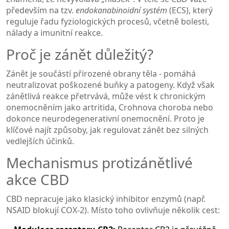
především na tzv.
endokanabinoidní systém
(ECS), který
reguluje řadu fyziologických procesů, včetně bolesti,
nálady a imunitní reakce.
Proč je zánět důležitý?
Zánět je součástí přirozené obrany těla - pomáhá
neutralizovat poškozené buňky a patogeny. Když však
zánětlivá reakce přetrvává, může vést k chronickým
onemocněním jako artritida, Crohnova choroba nebo
dokonce neurodegenerativní onemocnění. Proto je
klíčové najít způsoby, jak regulovat zánět bez silných
vedlejších účinků.
Mechanismus protizánětlivé
akce CBD
CBD nepracuje jako klasický inhibitor enzymů (např.
NSAID blokují COX‑2). Místo toho ovlivňuje několik cest: