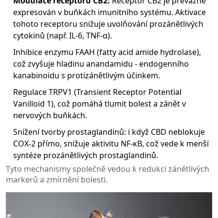
Modulace receptoru CB2:
Receptor CB2 je převážně
expresován v buňkách imunitního systému. Aktivace
tohoto receptoru snižuje uvolňování prozánětlivých
cytokinů (např. IL‑6, TNF‑α).
Inhibice enzymu FAAH (fatty acid amide hydrolase),
což zvyšuje hladinu anandamidu - endogenního
kanabinoidu s protizánětlivým účinkem.
Regulace TRPV1 (Transient Receptor Potential
Vanilloid 1), což pomáhá tlumit bolest a zánět v
nervových buňkách.
Snížení tvorby prostaglandinů: i když CBD neblokuje
COX‑2 přímo, snižuje aktivitu NF‑κB, což vede k menší
syntéze prozánětlivých prostaglandinů.
Tyto mechanismy společně vedou k redukci zánětlivých
markerů a zmírnění bolesti.