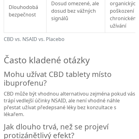
Dosud omezené, ale
organických
Dlouhodobá
dosud bez vážných
poškození p
bezpečnost
signálů
chronickém
užívání
CBD vs. NSAID vs. Placebo
Často kladené otázky
Mohu užívat CBD tablety místo
ibuprofenu?
CBD může být vhodnou alternativou zejména pokud vás
trápí vedlejší účinky NSAID, ale není vhodné náhle
přestat užívat předepsané léky bez konzultace s
lékařem.
Jak dlouho trvá, než se projeví
protizánětlivý efekt?