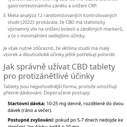
gastrointestinálního zánětu a snížení CRP.
Meta‑analýza 12 randomizovaných kontrolovaných
studií (2022): prokázala, že CBD má statisticky
významný vliv na snížení bolesti a zánětných markerů,
a to s minimálními vedlejšími účinky.
Je však nutné zdůraznit, že většina studií má malý
vzorek a dlouhodobé účinky ještě potřebují potvrdit.
Jak správně užívat CBD tablety
pro protizánětlivé účinky
Tablety jsou nejpohodlnější forma, protože umožňují
přesné dávkování. Doporučené postupy:
Startovní dávka:
10-25 mg denně, rozdělené do dvou
dávek (ráno a večer).
Postupné zvyšování:
pokud po 5-7 dnech nedojde ke
zlepšení, lze dávku zvýšit o 10 mg.