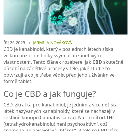
ŘÍJ 26 2025
JARMILA NOVÁKOVÁ
CBD
je kanabinoid, který v posledních letech získal
velkou pozornost díky svým protizánětlivým
vlastnostem. Tento článek rozebere, jak
CBD
skutečně
působí na zánětlivé procesy v těle, jaké studie to
potvrzují a co je třeba vědět před jeho užíváním ve
formě tablet.
Co je CBD a jak funguje?
CBD, zkratka pro kanabidiol, je jedním z více než sta
látek nazývaných kanabinoidy, které se nacházejí v
rostlině konopí (Cannabis sativa). Na rozdíl od THC
(tetrahydrokanabinolu) není psychoaktivní, což
znamená, že nevyvolává „hlásek“. V těle se CBD váže