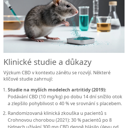
Klinické studie a důkazy
Výzkum CBD v kontextu zánětu se rozvíjí. Některé
klíčové studie zahrnují:
Studie na myších modelech artritidy (2019):
Podávání CBD (10 mg/kg) po dobu 14 dní snížilo otok
a zlepšilo pohyblivost o 40 % ve srovnání s placebem.
Randomizovaná klinická zkouška u pacientů s
Crohnovou chorobou (2021): 30 % pacientů po 8
týdnech užívání 300 mg CBD denně hlásilo úlevu od