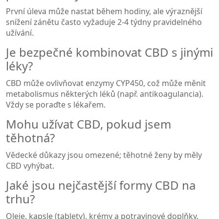
První úleva může nastat během hodiny, ale výraznější
snížení zánětu často vyžaduje 2-4 týdny pravidelného
užívání.
Je bezpečné kombinovat CBD s jinými
léky?
CBD může ovlivňovat enzymy CYP450, což může měnit
metabolismus některých léků (např. antikoagulancia).
Vždy se poraďte s lékařem.
Mohu užívat CBD, pokud jsem
těhotná?
Vědecké důkazy jsou omezené; těhotné ženy by měly
CBD vyhýbat.
Jaké jsou nejčastější formy CBD na
trhu?
Oleje, kapsle (tablety), krémy a potravinové doplňky.