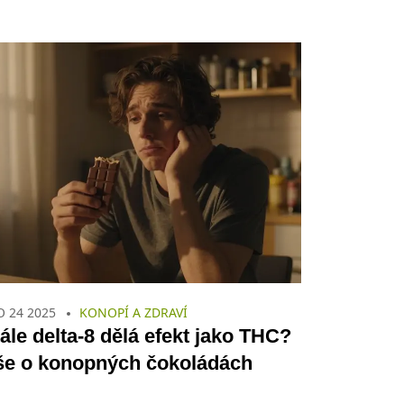
O 24 2025
KONOPÍ A ZDRAVÍ
ále delta-8 dělá efekt jako THC?
še o konopných čokoládách