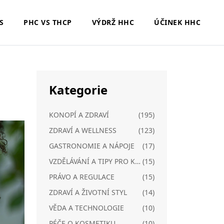
S
PHC VS THCP
VÝDRŽ HHC
ÚČINEK HHC
Kategorie
KONOPÍ A ZDRAVÍ
(195)
ZDRAVÍ A WELLNESS
(123)
GASTRONOMIE A NÁPOJE
(17)
VZDĚLÁVÁNÍ A TIPY PRO KONOPÍ
(15)
PRÁVO A REGULACE
(15)
ZDRAVÍ A ŽIVOTNÍ STYL
(14)
VĚDA A TECHNOLOGIE
(10)
PÉČE O KOSMETIKU
(10)