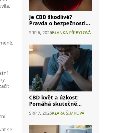
vila.
Je CBD škodlivé?
Pravda o bezpečnosti
konopného vína a
SRP 6, 2026
BLANKA PŘIBYLOVÁ
interakcích s
alkoholem
cméně,
stní
oby
začít
CBD květ a úzkost:
Pomáhá skutečně
nebo je to jen
SRP 7, 2026
KLARA ŠIMKOVÁ
marketing?
tní
vat se