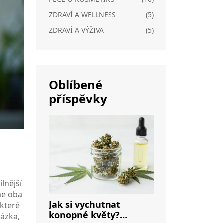
ZDRAVÍ A WELLNESS
(5)
ZDRAVÍ A VÝŽIVA
(5)
Oblíbené
příspěvky
lnější
me oba
Jak si vychutnat
ěkteré
konopné květy?
tázka,