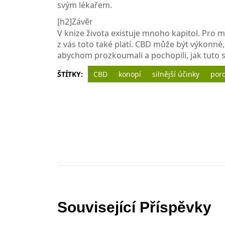
svým lékařem.
[h2]Závěr
V knize života existuje mnoho kapitol. Pro 
z vás toto také platí. CBD může být výkonné, 
abychom prozkoumali a pochopili, jak tuto s
ŠTÍTKY:
CBD
konopí
silnější účinky
por
Související Příspěvky