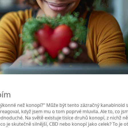
pím
 výkonné než konopí?" Může být tento zázračný kanabinoid si
 reagoval, když jsem mu o tom poprvé mluvila. Ale to, co js
k jednoduché. Na světě existuje tisíce druhů konopí, z nichž n
 co je skutečně silnější, CBD nebo konopí jako celek? To je o