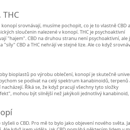
. THC
 konopí srovnávají, musíme pochopit, co je to vlastně CBD 
ických sloučenin nalezené v konopí. THC je psychoaktivní
vají "hajem". CBD na druhou stranu není psychoaktivní, ale 
a "síly" CBD a THC nehrájí ve stejné lize. Ale co když srovn
roby bioplastů po výrobu oblečení, konopí je skutečně unive
li bychom se podívat na celý spektrum kanabinoidů, terpenů 
nacházejí. Říká se, že když pracují všechny tyto složky
t", mohou být silnější než jakýkoli jednotlivý kanabinoid,
nopí
lyšeli o CBD. Pro mě to bylo jako objevení nového světa. J
. Ale když jsem viděla, jak CBD pomáhá některým lidem v 