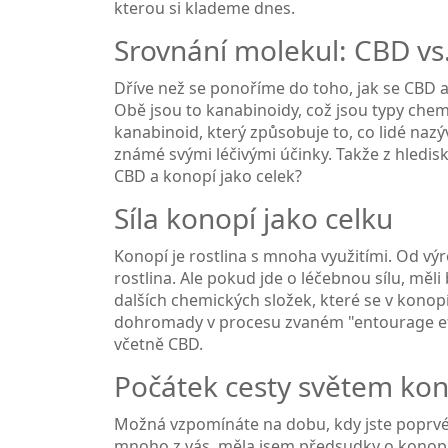
kterou si klademe dnes.
Srovnání molekul: CBD vs
Dříve než se ponoříme do toho, jak se CBD a
Obě jsou to kanabinoidy, což jsou typy chem
kanabinoid, který způsobuje to, co lidé nazý
známé svými léčivými účinky. Takže z hledisk
CBD a konopí jako celek?
Síla konopí jako celku
Konopí je rostlina s mnoha využitími. Od vý
rostlina. Ale pokud jde o léčebnou sílu, mě
dalších chemických složek, které se v konopí 
dohromady v procesu zvaném "entourage efek
včetně CBD.
Počátek cesty světem ko
Možná vzpomínáte na dobu, kdy jste poprvé s
mnoho z vás, měla jsem předsudky o konopí