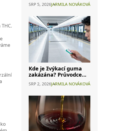
Průvodce H4CBD a
SRP 5, 2026
JARMILA NOVÁKOVÁ
dalšími způsoby užití
a THC.
je
áváme
Kde je žvýkací guma
zakázána? Průvodce
rzální
zákazy po světě i v ČR
a
SRP 2, 2026
JARMILA NOVÁKOVÁ
ako
mém