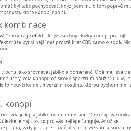
. Tomáš byl také pochybovač, když jsem mu o tom poprvé mlu
 možnosti, které konopí nabízí.
ek kombinace
ývá "entourage efekt", když všechny složky konopí pracují
fekt může být silnější než prostě brát CBD samo o sobě. Ni
kum.
í
 trochu jako srovnávat jablko a pomeranč. Obě mají své vla
čebné účely, cela konopí má široké spektrum použití. Od výr
 Je to neuvěřitelně univerzální rostlina, kterou bychom měli 
. konopí
tom, zda je lepší jablko nebo pomeranč. Obě mají své uniká
ležité je najít to, co pro vás nejlépe funguje. Ať už se
 jinoho, vždy je dobré si udělat vlastní výzkum a konzulto