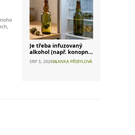
 mnoho
ech,
Je třeba infuzovaný
alkohol (např. konopné
víno) skladovat v
SRP 3, 2026
BLANKA PŘIBYLOVÁ
lednici? Kompletní
průvodce