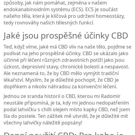
způsoby, jak nám pomáhat, zejména v našem
endokanabinoidním systému (ECS). ECS je součást
našeho těla, která je klíčová pro udržení homeostázy,
tedy rovnováhy našich tělesných funkcí.
Jaké jsou prospěšné účinky CBD
Teď, když víme, jaké má CBD vliv na naše tělo, pojďme se
podívat na jeho prospěšné účinky. CBD se ukázalo jako
účinné při léčení různých zdravotních potíží jako jsou
úzkost, depresivní stavy, chronické bolesti a nespavost.
Ale neznamená to, že by CBD mělo vymýtit tradiční
lékařství. Myslím, že je důležité pochopit, že CBD je
doplňkem a nikoliv náhradou za konvenční léčení.
Jednou ze sranda historií o CBD, kterou mi Radomír
neustále připomíná, je ta, kdy mi jednou nedopatřením
podal lahvičku s chilli olejem místo kapky CBD, než jsem
šla do postele. Ten zážitek mě utvrdil, že je důležité mít
všechny lahvičky náležitě popsány!