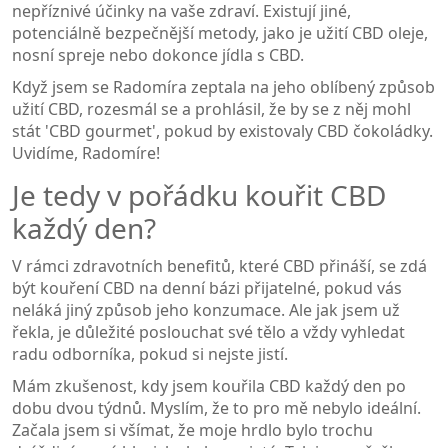
nepříznivé účinky na vaše zdraví. Existují jiné,
potenciálně bezpečnější metody, jako je užití CBD oleje,
nosní spreje nebo dokonce jídla s CBD.
Když jsem se Radomíra zeptala na jeho oblíbený způsob
užití CBD, rozesmál se a prohlásil, že by se z něj mohl
stát 'CBD gourmet', pokud by existovaly CBD čokoládky.
Uvidíme, Radomíre!
Je tedy v pořádku kouřit CBD
každý den?
V rámci zdravotních benefitů, které CBD přináší, se zdá
být kouření CBD na denní bázi přijatelné, pokud vás
neláká jiný způsob jeho konzumace. Ale jak jsem už
řekla, je důležité poslouchat své tělo a vždy vyhledat
radu odborníka, pokud si nejste jistí.
Mám zkušenost, kdy jsem kouřila CBD každý den po
dobu dvou týdnů. Myslím, že to pro mě nebylo ideální.
Začala jsem si všímat, že moje hrdlo bylo trochu