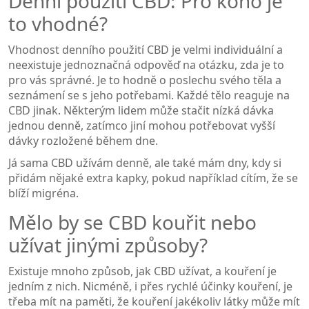
Denní použití CBD: Pro koho je
to vhodné?
Vhodnost denního použití CBD je velmi individuální a
neexistuje jednoznačná odpověď na otázku, zda je to
pro vás správné. Je to hodně o poslechu svého těla a
seznámení se s jeho potřebami. Každé tělo reaguje na
CBD jinak. Některým lidem může stačit nízká dávka
jednou denně, zatímco jiní mohou potřebovat vyšší
dávky rozložené během dne.
Já sama CBD užívám denně, ale také mám dny, kdy si
přidám nějaké extra kapky, pokud například cítím, že se
blíží migréna.
Mělo by se CBD kouřit nebo
užívat jinými způsoby?
Existuje mnoho způsob, jak CBD užívat, a kouření je
jedním z nich. Nicméně, i přes rychlé účinky kouření, je
třeba mít na paměti, že kouření jakékoliv látky může mít