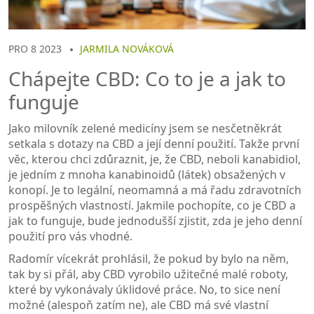
PRO 8 2023
JARMILA NOVÁKOVÁ
Chápejte CBD: Co to je a jak to
funguje
Jako milovník zelené medicíny jsem se nesčetněkrát
setkala s dotazy na CBD a její denní použití. Takže první
věc, kterou chci zdůraznit, je, že CBD, neboli kanabidiol,
je jedním z mnoha kanabinoidů (látek) obsažených v
konopí. Je to legální, neomamná a má řadu zdravotních
prospěšných vlastností. Jakmile pochopíte, co je CBD a
jak to funguje, bude jednodušší zjistit, zda je jeho denní
použití pro vás vhodné.
Radomír vícekrát prohlásil, že pokud by bylo na něm,
tak by si přál, aby CBD vyrobilo užitečné malé roboty,
které by vykonávaly úklidové práce. No, to sice není
možné (alespoň zatím ne), ale CBD má své vlastní