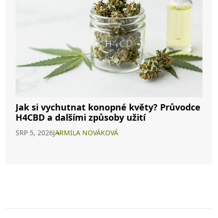
Jak si vychutnat konopné květy? Průvodce
H4CBD a dalšími způsoby užití
SRP 5, 2026
JARMILA NOVÁKOVÁ