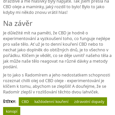
dráždivé a mé hlasivky byly napjaté. Tak jsem přešla na
CBD oleje a maminky, jaký rozdíl to bylo! Bylo to jako
kdyby mi někdo znovu vrátil hlas!
Na závěr
Je důležité mít na paměti, že CBD je hodně o
experimentování a vyzkoušení toho, co funguje nejlépe
pro vaše tělo. Ať už je to denní kouření CBD nebo to
nechat jako doplněk do obtížných dnů, je to všechno v
pořádku. Klíčem je vědět, co se děje uvnitř našeho těla a
jak může naše tělo reagovat na různé dávky a metody
podání.
Je to jako s Radomírem a jeho nedostatkem schopnosti
rozeznat chilli olej od CBD oleje - experimentování je
klíčem k tomu, abychom se zlepšili! A doufejme, že se
Radomír zlepší v rozlišování těchto dvou lahviček.
ŠTÍTKY:
CBD
každodenní kouření
zdravotní dopady
konopí