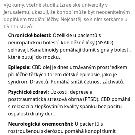
Výzkumy, včetně studií z Izraelské univerzity v
Jerusalemu, ukazují, že konopí může být neocenitelným
doplňkem tradiční léčby. Nejčastěji se s ním setkáme u
těchto stavů:
Chronické bolesti:
Özellikle u pacientů s
neuropatickou bolestí, kde běžné léky (NSAID)
selhávají. Kanabinoidy pomáhají tlumit signály bolesti,
které putují do mozku.
Epilepsie:
CBD olej
je dnes uznávaným prostředkem
při léčbě těžkých forem dětské epilepsie, jako je
syndrom Dravetů. Pomáhá snížit četnost záchvatů.
Psychické zdraví:
Úzkosti, deprese a
posttraumatická stresová obrna (PTSD). CBD pomáhá
s relaxací a zlepšováním kvality spánku bez pocitu
ospalosti druhý den.
Neurologická onemocnění:
U pacientů s
roztroušenou sklerózou pomáhá konopí tlumit