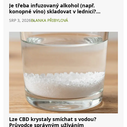
Je třeba infuzovaný alkohol (např.
konopné víno) skladovat v lednici?
Kompletní průvodce
SRP 3, 2026
BLANKA PŘIBYLOVÁ
Lze CBD krystaly smíchat s vodou?
Průvodce správným užíváním