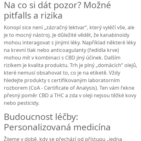
Na co si dát pozor? Možné
pitfalls a rizika
Konopí sice není „zázračný lektvar“, který vyléčí vše, ale
je to mocný nástroj. Je důležité vědět, že kanabinoidy
mohou interagovat s jinými léky. Například některé léky
na krevní tlak nebo anticoagulanty (ředidla krve)
mohou mít v kombinaci s CBD jiný účinek. Dalším
rizikem je kvalita produktu. Trh je plný „domácích“ olejů,
které nemusí obsahovat to, co je na etiketě. Vždy
hledejte produkty s certifikovaným laboratorním
rozborem (CoA - Certificate of Analysis). Ten vám řekne
přesný poměr CBD a THC a zda v oleji nejsou těžké kovy
nebo pesticidy.
Budoucnost léčby:
Personalizovaná medicína
Žijeme v době, kdy se přechází od přístupu „jedna