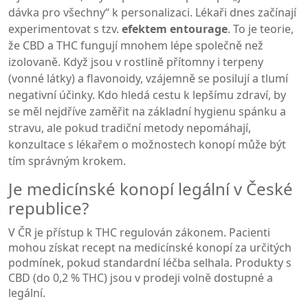
dávka pro všechny“ k personalizaci. Lékaři dnes začínají
experimentovat s tzv.
efektem entourage
. To je teorie,
že CBD a THC fungují mnohem lépe společně než
izolovaně. Když jsou v rostlině přítomny i terpeny
(vonné látky) a flavonoidy, vzájemně se posilují a tlumí
negativní účinky. Kdo hledá cestu k lepšímu zdraví, by
se měl nejdříve zaměřit na základní hygienu spánku a
stravu, ale pokud tradiční metody nepomáhají,
konzultace s lékařem o možnostech konopí může být
tím správným krokem.
Je medicínské konopí legální v České
republice?
V ČR je přístup k THC regulován zákonem. Pacienti
mohou získat recept na medicínské konopí za určitých
podmínek, pokud standardní léčba selhala. Produkty s
CBD (do 0,2 % THC) jsou v prodeji volně dostupné a
legální.