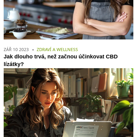
ZÁŘ 10 2023
ZDRAVÍ A WELLNESS
Jak dlouho trvá, než začnou účinkovat CBD
lízátky?