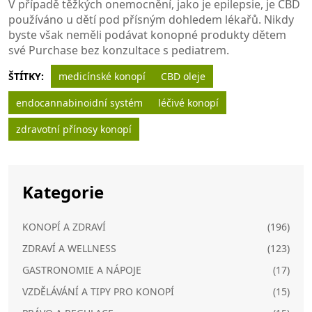
V případě těžkých onemocnění, jako je epilepsie, je CBD
používáno u dětí pod přísným dohledem lékařů. Nikdy
byste však neměli podávat konopné produkty dětem
své Purchase bez konzultace s pediatrem.
ŠTÍTKY:
medicínské konopí
CBD oleje
endocannabinoidní systém
léčivé konopí
zdravotní přínosy konopí
Kategorie
KONOPÍ A ZDRAVÍ
(196)
ZDRAVÍ A WELLNESS
(123)
GASTRONOMIE A NÁPOJE
(17)
VZDĚLÁVÁNÍ A TIPY PRO KONOPÍ
(15)