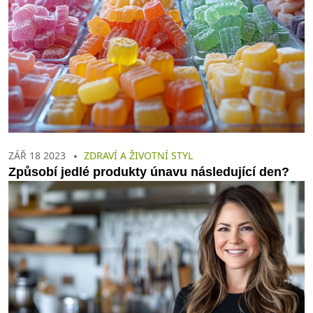
ZÁŘ 18 2023
ZDRAVÍ A ŽIVOTNÍ STYL
Způsobí jedlé produkty únavu následující den?