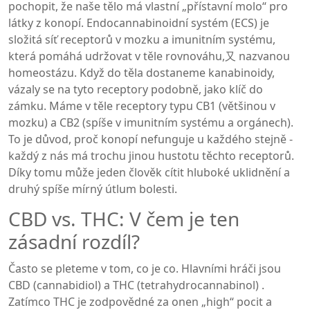
pochopit, že naše tělo má vlastní „přístavní molo“ pro
látky z konopí.
Endocannabinoidní systém
(ECS) je
složitá síť receptorů v mozku a imunitním systému,
která pomáhá udržovat v těle rovnováhu,又 nazvanou
homeostázu
.
Když do těla dostaneme kanabinoidy,
vázaly se na tyto receptory podobně, jako klíč do
zámku. Máme v těle receptory typu CB1 (většinou v
mozku) a CB2 (spíše v imunitním systému a orgánech).
To je důvod, proč konopí nefunguje u každého stejně -
každý z nás má trochu jinou hustotu těchto receptorů.
Díky tomu může jeden člověk cítit hluboké uklidnění a
druhý spíše mírný útlum bolesti.
CBD vs. THC: V čem je ten
zásadní rozdíl?
Často se pleteme v tom, co je co. Hlavními hráči jsou
CBD
(cannabidiol) a
THC
(tetrahydrocannabinol)
.
Zatímco THC je zodpovědné za onen „high“ pocit a