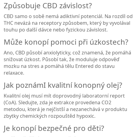
Způsobuje CBD závislost?
CBD samo o sobě nemá adiktivní potenciál. Na rozdíl od
THC nevázá na receptory způsobem, který by vyvolával
touhu po další dávce nebo fyzickou závislost.
Může konopí pomoci při úzkostech?
Ano, CBD působí anxiolyticky, což znamená, že pomáhá
snižovat úzkost. Působí tak, že moduluje odpověď
mozku na stres a pomáhá tělu Entered do stavu
relaxace.
Jak poznámI kvalitní konopný olej?
Kvalitní olej musí mít doprovodný laboratorní report
(CoA). Sledujte, zda je extrakce provedena CO2
metodou, která je nejčistší a nezanechává v produktu
zbytky chemických rozpouštěd hypoxic.
Je konopí bezpečné pro děti?