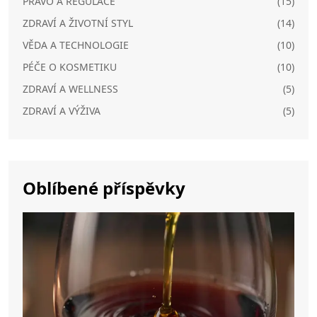
PRÁVO A REGULACE
(15)
ZDRAVÍ A ŽIVOTNÍ STYL
(14)
VĚDA A TECHNOLOGIE
(10)
PÉČE O KOSMETIKU
(10)
ZDRAVÍ A WELLNESS
(5)
ZDRAVÍ A VÝŽIVA
(5)
Oblíbené příspěvky