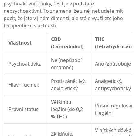
psychoaktivní účinky, CBD je v podstatě
nepsychoaktivní. To znamená, že z něj nebudete mít
pocit, že jste v jiném dimenzi, ale stále využijete jeho
terapeutické vlastnosti.
CBD
THC
Vlastnost
(Cannabidiol)
(Tetrahydrocann
Ne (nepůsobí
Psychoaktivita
Ano (způsobuje eu
omamně)
Protizzánětlivý,
Analgetický,
Hlavní účinek
anxiolytický
antipsychotický
Většinou
Přísně regulováno
Právní status
legální (do 0,2
illegální
% THC)
V nízkých dávkách
Zklidňuje,