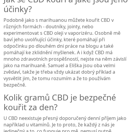
účinky?
Podobně jako s marihuanou můžete kouřit CBD v
různých formách - doutníky, jointy, nebo
experimentovat s CBD oleji v vaporizéru. Osobně mě
baví jeho uvolňující účinky, které pomáhají při
odpočinku po dlouhém dni práce na blogu a také
pomáhají ke zklidnění myšlenek. A i když CBD má
mnoho zdravotních prospěšností, nejste na něm závislí
jako na marihuaně. Samuel a Eliška jsou oba velmi
zvědaví, takže je třeba vždy ukázat dobrý příklad a
vysvětlit jim, že tomu rozumím a že to používám
bezpečně.
Kolik gramů CBD je bezpečné
kouřit za den?
U CBD neexistuje přesný doporučený denní příjem jako
například u vitamínů. Je to proto, že každý z nás je
jedinečný a to, co funguje pro mě, nemusí nutně