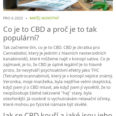
PRO 6 2023
MATĚJ NOVOTNÝ
Co je to CBD a proč je to tak
populární?
Tak začneme tím, co je to CBD. CBD je zkratka pro
Cannabidiol, který je jedním z hlavních nesteroidních
kanabinoidů, které můžeme najít v konopí sativa. Co je
zajímavé, je to, že CBD je úplně legální! Je to hlavně
proto, že nevytváří psychoaktivní efekty jako THC
(Tetrahydrocannabinol), který je v konopí nejvíce známý.
Veronika, moje manželka, byla nejdříve velmi skeptická,
když jsem jí o CBD mluvil, ale když jsem jí vysvětlil, že to
nezpůsobuje žádné takzvané "haj" stavy, byla
otevřenější. Já osobně si vychutnávám relaxační účinky,
které mohou po fyzické námaze být skvělé.
Jak se CBD kouří a jaké jsou jeho