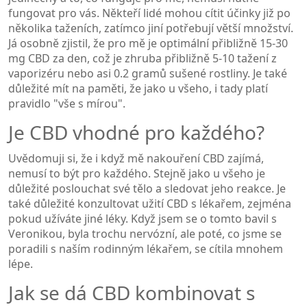
fungovat pro vás. Někteří lidé mohou cítit účinky již po
několika taženích, zatímco jiní potřebují větší množství.
Já osobně zjistil, že pro mě je optimální přibližně 15-30
mg CBD za den, což je zhruba přibližně 5-10 tažení z
vaporizéru nebo asi 0.2 gramů sušené rostliny. Je také
důležité mít na paměti, že jako u všeho, i tady platí
pravidlo "vše s mírou".
Je CBD vhodné pro každého?
Uvědomuji si, že i když mě nakouření CBD zajímá,
nemusí to být pro každého. Stejně jako u všeho je
důležité poslouchat své tělo a sledovat jeho reakce. Je
také důležité konzultovat užití CBD s lékařem, zejména
pokud užíváte jiné léky. Když jsem se o tomto bavil s
Veronikou, byla trochu nervózní, ale poté, co jsme se
poradili s naším rodinným lékařem, se cítila mnohem
lépe.
Jak se dá CBD kombinovat s