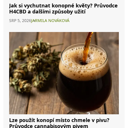
Jak si vychutnat konopné květy? Průvodce
H4CBD a dalšími způsoby užití
SRP 5, 2026
JARMILA NOVÁKOVÁ
Lze použít konopí místo chmele v pivu?
Průvodce cannabisovým pivem