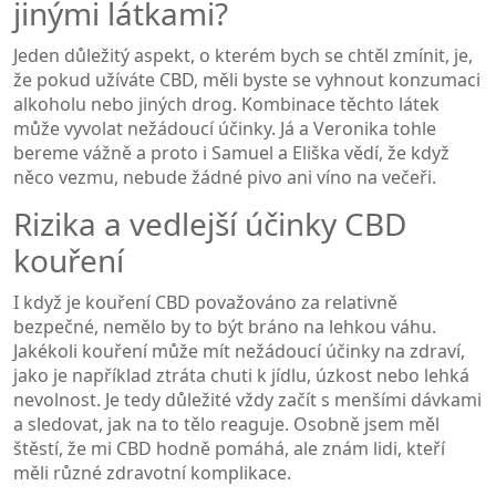
jinými látkami?
Jeden důležitý aspekt, o kterém bych se chtěl zmínit, je,
že pokud užíváte CBD, měli byste se vyhnout konzumaci
alkoholu nebo jiných drog. Kombinace těchto látek
může vyvolat nežádoucí účinky. Já a Veronika tohle
bereme vážně a proto i Samuel a Eliška vědí, že když
něco vezmu, nebude žádné pivo ani víno na večeři.
Rizika a vedlejší účinky CBD
kouření
I když je kouření CBD považováno za relativně
bezpečné, nemělo by to být bráno na lehkou váhu.
Jakékoli kouření může mít nežádoucí účinky na zdraví,
jako je například ztráta chuti k jídlu, úzkost nebo lehká
nevolnost. Je tedy důležité vždy začít s menšími dávkami
a sledovat, jak na to tělo reaguje. Osobně jsem měl
štěstí, že mi CBD hodně pomáhá, ale znám lidi, kteří
měli různé zdravotní komplikace.