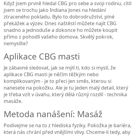
Když jsem prvně hledal CBG pro sebe a svoji rodinu, cítil
jsem se trochu jako Indiana Jones na hledání
ztraceného pokladu. Bylo to dobrodružství, plné
překážek a výzev. Dnes naštěstí můžete najít CBG
snadno a jednoduše a dokonce ho můžete koupit
přímo z pohodlí vašeho domova. Skvělý pokrok,
nemyslíte?
Aplikace CBG masti
Je zábavné sledovat, jak se mýlí ti, kdo si myslí, že
aplikace CBG masti je něčím těžkým nebo
komplikovaným - je to přeci jen směs, kterou si
nanesete na pokožku. Ale je tu jeden malý detail, který
je třeba vzít v úvahu, který dělá různý rozdíl - technika
masáže.
Metoda nanášení: Masáž
Podívejme se na to z hlediska fyziky. Pokožka je bariéra,
která nás chrání před vnějšími vlivy. Chceme-li tedy, aby