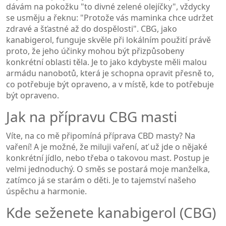
dávám na pokožku "to divné zelené olejíčky", vždycky
se usměju a řeknu: "Protože vás maminka chce udržet
zdravé a šťastné až do dospělosti". CBG, jako
kanabigerol, funguje skvěle při lokálním použití právě
proto, že jeho účinky mohou být přizpůsobeny
konkrétní oblasti těla. Je to jako kdybyste měli malou
armádu nanobotů, která je schopna opravit přesně to,
co potřebuje být opraveno, a v místě, kde to potřebuje
být opraveno.
Jak na přípravu CBG masti
Víte, na co mě připomíná příprava CBD masty? Na
vaření! A je možné, že miluji vaření, ať už jde o nějaké
konkrétní jídlo, nebo třeba o takovou mast. Postup je
velmi jednoduchý. O směs se postará moje manželka,
zatímco já se starám o děti. Je to tajemství našeho
úspěchu a harmonie.
Kde seženete kanabigerol (CBG)