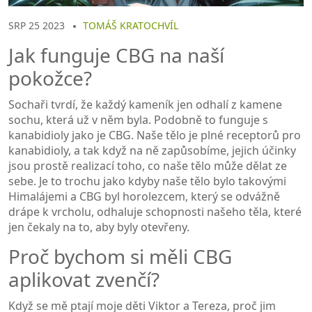
SRP 25 2023
TOMÁŠ KRATOCHVÍL
Jak funguje CBG na naší
pokožce?
Sochaři tvrdí, že každý kameník jen odhalí z kamene
sochu, která už v něm byla. Podobně to funguje s
kanabidioly jako je CBG. Naše tělo je plné receptorů pro
kanabidioly, a tak když na ně zapůsobíme, jejich účinky
jsou prostě realizací toho, co naše tělo může dělat ze
sebe. Je to trochu jako kdyby naše tělo bylo takovými
Himalájemi a CBG byl horolezcem, který se odvážně
drápe k vrcholu, odhaluje schopnosti našeho těla, které
jen čekaly na to, aby byly otevřeny.
Proč bychom si měli CBG
aplikovat zvenčí?
Když se mě ptají moje děti Viktor a Tereza, proč jim