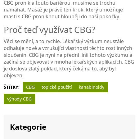
CBG pronikla touto bariérou, musíme se trochu
namáhat. Masáž je právě ten krok, který umožňuje
masti s CBG proniknout hlouběji do naší pokožky.
Proč teď využívat CBG?
Věci se mění, a to rychle. Lékařský výzkum neustále
odhaluje nové a vzrušující vlastnosti těchto rostlinných
sloučenin. CBG je nyní na přední linii tohoto výzkumu a
začíná se objevovat v mnoha lékařských aplikacích. CBG
je doslova zlatý poklad, který čeká na to, aby byl
objeven.
ŠTÍTKY:
CBG
topické použití
kanabinoidy
výhody CBG
Kategorie