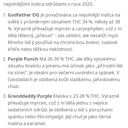
nejsilnějšími indica odrůdami v roce 2025:
Godfather OG
Je považována za nejsilnější indica na
světě s průměrným obsahem THC 34 %, někdy až 38
%. Výrazně převažuje myrcen a caryophyllen, což z ní
dělá tělesný „přesun“ - vás uklidní, ale nezatíží mysl.
Mnoho lidí ji používá na chronickou bolest, svalové
křeče nebo těžkou neklidnost.
Purple Punch
Má 26-30 % THC, ale díky vysokému
obsahu linalolu a pinenu má účinek jako „přírodní lék
na stres“. Je ideální pro večerní uvolnění a spánek. V
čokoládách je oblíbená kvůli sladkému, jahodovému
chuti.
Granddaddy Purple
Klasika s 23-28 % THC. Výrazně
převažuje myrcen, což z ní dělá jednu z nejvíce
sedativních odrůd. Je oblíbená u lidí s poruchami
spánku nebo fibromyalgií. Její chuť je jako černá
malina a karamel.