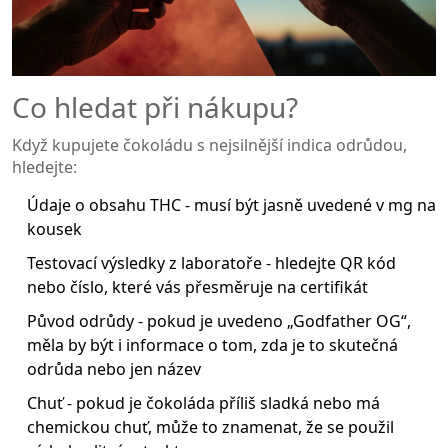
Co hledat při nákupu?
Když kupujete čokoládu s nejsilnější indica odrůdou,
hledejte:
Údaje o obsahu THC - musí být jasně uvedené v mg na
kousek
Testovací výsledky z laboratoře - hledejte QR kód
nebo číslo, které vás přesměruje na certifikát
Původ odrůdy - pokud je uvedeno „Godfather OG“,
měla by být i informace o tom, zda je to skutečná
odrůda nebo jen název
Chuť - pokud je čokoláda příliš sladká nebo má
chemickou chuť, může to znamenat, že se použil