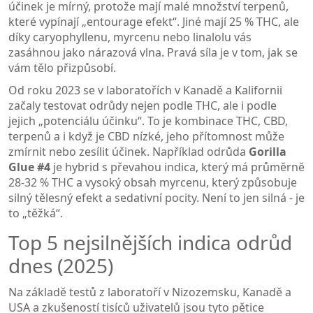
účinek je mírný, protože mají malé množství terpenů,
které vypínají „entourage efekt“. Jiné mají 25 % THC, ale
díky caryophyllenu, myrcenu nebo linalolu vás
zasáhnou jako nárazová vlna. Pravá síla je v tom, jak se
vám tělo přizpůsobí.
Od roku 2023 se v laboratořích v Kanadě a Kalifornii
začaly testovat odrůdy nejen podle THC, ale i podle
jejich „potenciálu účinku“. To je kombinace THC, CBD,
terpenů a i když je CBD nízké, jeho přítomnost může
zmírnit nebo zesílit účinek. Například odrůda
Gorilla
Glue #4
je hybrid s převahou indica, který má průměrně
28-32 % THC a vysoký obsah myrcenu, který způsobuje
silný tělesný efekt a sedativní pocity
. Není to jen silná - je
to „těžká“.
Top 5 nejsilnějších indica odrůd
dnes (2025)
Na základě testů z laboratoří v Nizozemsku, Kanadě a
USA a zkušeností tisíců uživatelů jsou tyto pětice