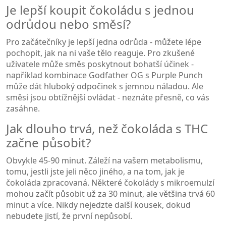
Je lepší koupit čokoládu s jednou
odrůdou nebo směsí?
Pro začátečníky je lepší jedna odrůda - můžete lépe
pochopit, jak na ni vaše tělo reaguje. Pro zkušené
uživatele může směs poskytnout bohatší účinek -
například kombinace Godfather OG s Purple Punch
může dát hluboký odpočinek s jemnou náladou. Ale
směsi jsou obtížnější ovládat - neznáte přesně, co vás
zasáhne.
Jak dlouho trvá, než čokoláda s THC
začne působit?
Obvykle 45-90 minut. Záleží na vašem metabolismu,
tomu, jestli jste jeli něco jiného, a na tom, jak je
čokoláda zpracovaná. Některé čokolády s mikroemulzí
mohou začít působit už za 30 minut, ale většina trvá 60
minut a více. Nikdy nejedzte další kousek, dokud
nebudete jistí, že první nepůsobí.