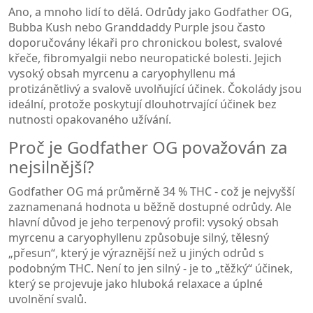
Ano, a mnoho lidí to dělá. Odrůdy jako Godfather OG,
Bubba Kush nebo Granddaddy Purple jsou často
doporučovány lékaři pro chronickou bolest, svalové
křeče, fibromyalgii nebo neuropatické bolesti. Jejich
vysoký obsah myrcenu a caryophyllenu má
protizánětlivý a svalově uvolňující účinek. Čokolády jsou
ideální, protože poskytují dlouhotrvající účinek bez
nutnosti opakovaného užívání.
Proč je Godfather OG považován za
nejsilnější?
Godfather OG má průměrně 34 % THC - což je nejvyšší
zaznamenaná hodnota u běžně dostupné odrůdy. Ale
hlavní důvod je jeho terpenový profil: vysoký obsah
myrcenu a caryophyllenu způsobuje silný, tělesný
„přesun“, který je výraznější než u jiných odrůd s
podobným THC. Není to jen silný - je to „těžký“ účinek,
který se projevuje jako hluboká relaxace a úplné
uvolnění svalů.