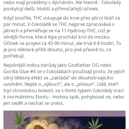
nebo mají problémy s dýcháním. Ale hlavně - čokolády
poskytují delší, hlubší a přímočařejší účinek.
Když kouříte, THC vstupuje do krve přes plicní tkáň za
pár minut. V čokoládě se THC nejprve zpracovává v
játrech a přeměňuje se na 11-hydroxy-THC, což je
silnější forma, která lépe prochází krví do mozku.
Účinek se projeví za 45-90 minut, ale trvá 6-8 hodin. To
je pro některé příliš dlouho, pro jiné přesně to, co
potřebují.
Nejsilnější indica odrůdy jako Godfather OG nebo
Gorilla Glue #4 se v čokoládách používají proto, že jejich
silný tělesný efekt se „zakládá“ do dlouhotrvajícího
uvolnění. Nejde o „výbuch“, ale o „přesun“. Lidé, kteří
trpí chronickou bolestí, se s tímto typem čokolády vrací
k normálnímu životu - mohou spát, pohybovat se, nebo
jen sedět a nechat se unést.