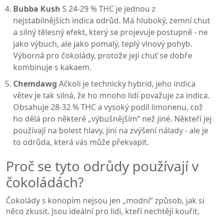
Bubba Kush
S 24-29 % THC je jednou z
nejstabilnějších indica odrůd. Má hluboký, zemní chut
a silný tělesný efekt, který se projevuje postupně - ne
jako výbuch, ale jako pomalý, teplý vlnový pohyb.
Výborná pro čokolády, protože její chuť se dobře
kombinuje s kakaem.
Chemdawg
Ačkoli je technicky hybrid, jeho indica
větev je tak silná, že ho mnoho lidí považuje za indica.
Obsahuje 28-32 % THC a vysoký podíl limonenu, což
ho dělá pro některé „výbušnějším“ než jiné. Někteří jej
používají na bolest hlavy, jiní na zvýšení nálady - ale je
to odrůda, která vás může překvapit.
Proč se tyto odrůdy používají v
čokoládách?
Čokolády s konopím nejsou jen „modní“ způsob, jak si
něco zkusit. Jsou ideální pro lidi, kteří nechtějí kouřit,