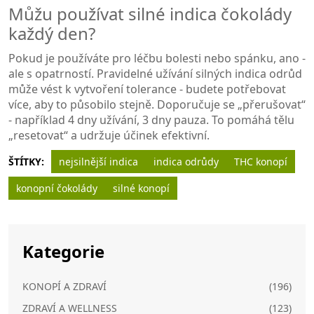
Můžu používat silné indica čokolády
každý den?
Pokud je používáte pro léčbu bolesti nebo spánku, ano -
ale s opatrností. Pravidelné užívání silných indica odrůd
může vést k vytvoření tolerance - budete potřebovat
více, aby to působilo stejně. Doporučuje se „přerušovat“
- například 4 dny užívání, 3 dny pauza. To pomáhá tělu
„resetovat“ a udržuje účinek efektivní.
ŠTÍTKY:
nejsilnější indica
indica odrůdy
THC konopí
konopní čokolády
silné konopí
Kategorie
KONOPÍ A ZDRAVÍ
(196)
ZDRAVÍ A WELLNESS
(123)