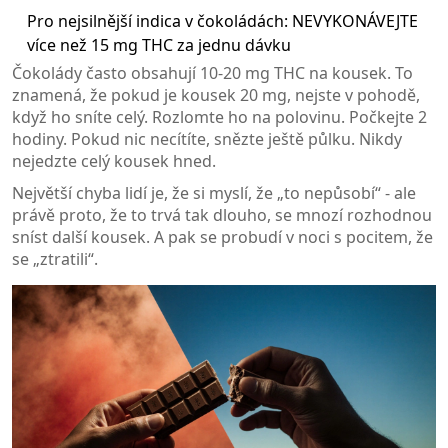
Pro nejsilnější indica v čokoládách: NEVYKONÁVEJTE
více než 15 mg THC za jednu dávku
Čokolády často obsahují 10-20 mg THC na kousek. To
znamená, že pokud je kousek 20 mg, nejste v pohodě,
když ho sníte celý. Rozlomte ho na polovinu. Počkejte 2
hodiny. Pokud nic necítíte, snězte ještě půlku. Nikdy
nejedzte celý kousek hned.
Největší chyba lidí je, že si myslí, že „to nepůsobí“ - ale
právě proto, že to trvá tak dlouho, se mnozí rozhodnou
sníst další kousek. A pak se probudí v noci s pocitem, že
se „ztratili“.