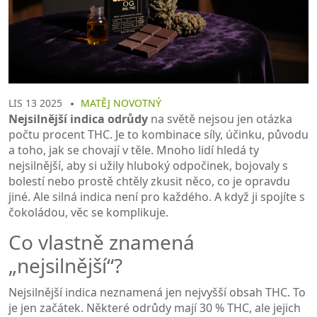
LIS 13 2025
MATĚJ NOVOTNÝ
Nejsilnější indica odrůdy
na světě nejsou jen otázka
počtu procent THC. Je to kombinace síly, účinku, původu
a toho, jak se chovají v těle. Mnoho lidí hledá ty
nejsilnější, aby si užily hluboký odpočinek, bojovaly s
bolestí nebo prostě chtěly zkusit něco, co je opravdu
jiné. Ale silná indica není pro každého. A když ji spojíte s
čokoládou, věc se komplikuje.
Co vlastně znamená
„nejsilnější“?
Nejsilnější indica neznamená jen nejvyšší obsah THC. To
je jen začátek. Některé odrůdy mají 30 % THC, ale jejich