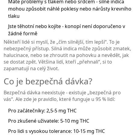
Máte problémy s tlakem nebo srdcem - silné indica
mohou způsobit náhlé poklesy nebo nárůsty krevního
tlaku
Jste těhotní nebo kojíte - konopí není doporučeno v
žádné formě
Někteří lidé si myslí, že „čím silnější, tím lepší“. To je
nebezpečný přístup. Silná indica může způsobit zmatek,
halucinace, nebo se zhroutit na pohovku a nevědět, jak
se dostat zpět. Většina lidí, kteří „přehnali“, si to
zapamatují na celý život.
Co je bezpečná dávka?
Bezpečná dávka neexistuje - existuje „bezpečná pro
vás“. Ale zde je pravidlo, které funguje u 95 % lidí:
Pro začátečníky: 2,5-5 mg THC
Pro zkušené uživatele: 5-10 mg THC
Pro lidi s vysokou tolerance: 10-15 mg THC