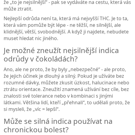
že „to je nejsilnější“ - pak se vydáváte na cestu, která vás
může ztratit.
Nejlepší odrůda není ta, která má nejvyšší THC. Je to ta,
která vám pomůže být lépe - ne těžší, ne silnější, ale
klidnější, větší, svobodnější. A když ji najdete, nebudete
muset hledat nic jiného.
Je možné zneužít nejsilnější indica
odrůdy v čokoládách?
Ano, ale ne proto, že by byly „nebezpečné“ - ale proto,
že jejich účinek je dlouhý a silný. Pokud je užíváte bez
rozumné dávky, můžete zkusit úzkost, halucinace nebo
ztrátu orientace. Zneužití znamená užívání bez cíle, bez
znalosti své tolerance nebo v kombinaci s jinými
látkami. Většina lidí, kteří „přehnali“, to udělali proto, že
si mysleli, že „víc = lepší“.
Může se silná indica používat na
chronickou bolest?