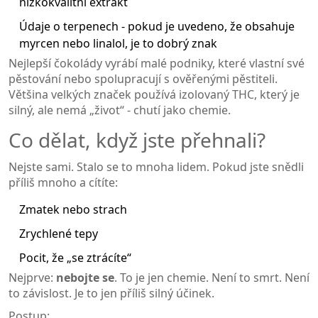
nízkokvalitní extrakt
Údaje o terpenech - pokud je uvedeno, že obsahuje
myrcen nebo linalol, je to dobrý znak
Nejlepší čokolády vyrábí malé podniky, které vlastní své
pěstování nebo spolupracují s ověřenými pěstiteli.
Většina velkých značek používá izolovaný THC, který je
silný, ale nemá „život“ - chutí jako chemie.
Co dělat, když jste přehnali?
Nejste sami. Stalo se to mnoha lidem. Pokud jste snědli
příliš mnoho a cítíte:
Zmatek nebo strach
Zrychlené tepy
Pocit, že „se ztrácíte“
Nejprve:
nebojte se
. To je jen chemie. Není to smrt. Není
to závislost. Je to jen příliš silný účinek.
Postup: