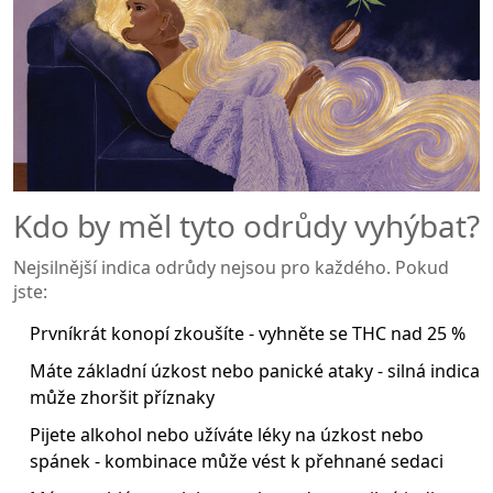
Kdo by měl tyto odrůdy vyhýbat?
Nejsilnější indica odrůdy nejsou pro každého. Pokud
jste:
Prvníkrát konopí zkoušíte - vyhněte se THC nad 25 %
Máte základní úzkost nebo panické ataky - silná indica
může zhoršit příznaky
Pijete alkohol nebo užíváte léky na úzkost nebo
spánek - kombinace může vést k přehnané sedaci