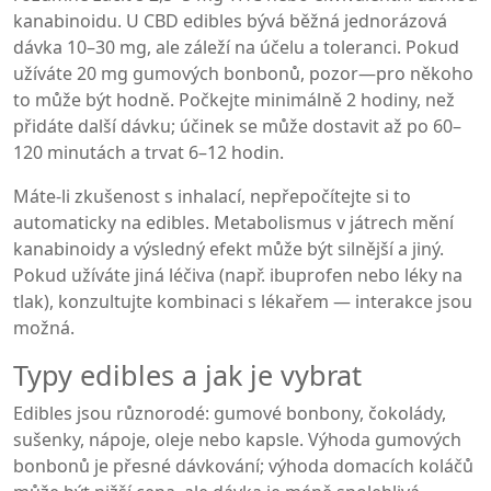
kanabinoidu. U CBD edibles bývá běžná jednorázová
dávka 10–30 mg, ale záleží na účelu a toleranci. Pokud
užíváte 20 mg gumových bonbonů, pozor—pro někoho
to může být hodně. Počkejte minimálně 2 hodiny, než
přidáte další dávku; účinek se může dostavit až po 60–
120 minutách a trvat 6–12 hodin.
Máte-li zkušenost s inhalací, nepřepočítejte si to
automaticky na edibles. Metabolismus v játrech mění
kanabinoidy a výsledný efekt může být silnější a jiný.
Pokud užíváte jiná léčiva (např. ibuprofen nebo léky na
tlak), konzultujte kombinaci s lékařem — interakce jsou
možná.
Typy edibles a jak je vybrat
Edibles jsou různorodé: gumové bonbony, čokolády,
sušenky, nápoje, oleje nebo kapsle. Výhoda gumových
bonbonů je přesné dávkování; výhoda domacích koláčů