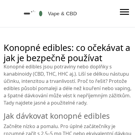
Konopné edibles: co očekávat a
jak je bezpečně používat
Konopné edibles jsou potraviny nebo doplňky s
kanabinoidy (CBD, THC, HHC aj.). Liší se délkou nástupu
účinku, intenzitou a trvanlivostí. Proč to řešit? Protože
edibles působí pomaleji a déle než kouření nebo vaping,
a špatné dávkování může vést k nepříjemným zážitkům.
Tady najdete jasné a použitelné rady.
Jak dávkovat konopné edibles
Začněte nízko a pomalu. Pro úplné začátečníky je
rozumné začít s 2,5–5 mg THC nebo ekvivalentní dávkou