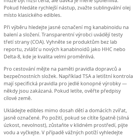
může být nižší cena, ale dávka je méně spolehlivá.
Pokud hledáte rychlejší nástup, zvažte sublingvální olej
místo klasického edibles.
Při výběru hledejte jasné označení mg kanabinoidu na
balení a složení. Transparentní výrobci uvádějí testy
třetí strany (COA). Vyhněte se produktům bez lab
reportu, zvlášť u nových kanabinoidů jako HHC nebo
Delta-8, kde je kvalita velmi proměnlivá.
Pro cestování mějte na paměti pravidla dopravců a
bezpečnostních složek. Například TSA a letištní kontrola
mají specifická pravidla pro jedlé konopné výrobky —
někdy jsou zakázaná. Pokud letíte, ověřte předpisy
cílové země.
Ukládejte edibles mimo dosah dětí a domácích zvířat,
jasně označené. Po požití, pokud se cítíte špatně (silná
úzkost, nevolnost), zůstaňte v klidném prostředí, pijte
vodu a vyčkejte. V případě vážných potíží vyhledejte