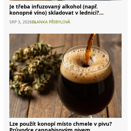
Je třeba infuzovaný alkohol (např.
konopné víno) skladovat v lednici?
Kompletní průvodce
SRP 3, 2026
BLANKA PŘIBYLOVÁ
Lze použít konopí místo chmele v pivu?
Průvodce cannabisovým pivem