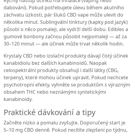
Rychlý nástup účinku má inhalace (vaping nebo
dabování). Pokud potřebujete úlevu během akutního
záchvatu úzkosti, pár šluků CBD vape může ulevit do
několika minut. Sublingvální tinktury (kapky pod jazyk)
působí o něco pomaleji, ale vydrží delší dobu. Edibles a
gumové bonbony začnou působit nejpomaleji — až za
30–120 minut — ale účinek může trvat několik hodin.
Krystaly CBD nebo izolační produkty dávají čistý účinek
kanabidiolu bez dalších kanabinoidů. Naopak
celospektrální produkty obsahují i další látky (CBG,
terpeny), které mohou účinek upravit. Pokud nechcete
psychotropní efekty, vyhněte se produktům s výrazným
obsahem THC nebo neznámými syntetickými
kanabinoidy.
Praktické dávkování a tipy
Začněte nízko a pomalu zvyšujte. Doporučený start je
5–10 mg CBD denně. Pokud necítíte zlepšení po týdnu,