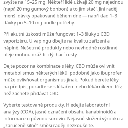
zvyšte na 15–25 mg. Někteří lidé užívají 20 mg najednou
(např. 20 mg gumový bonbon) a to jim stačí. Jiní raději
menší dávky opakovaně během dne — například 1–3
dávky po 5–10 mg podle potřeby.
Při akutní úzkosti může fungovat 1–3 šluky z CBD
vaporizéru. U vapingu dbejte na kvalitu zařízení a
náplně. Nešetrné produkty nebo nevhodné rostlinné
oleje mohou dráždit dýchací cesty.
Dejte pozor na kombinace s léky. CBD může ovlivnit
metabolismus některých léků, podobně jako ibuprofen
může ovlivňovat organismus jinak. Pokud berete léky
na předpis, poraďte se s lékařem nebo lékárníkem dřív,
než začnete přidávat CBD.
Vyberte testované produkty. Hledejte laboratořní
analýzy (COA), jasné označení obsahu kanabinoidů a
informace o původu surovin. Nejasné složení výrobku a
„zaručeně silné“ směsi raději nezkoušejte.