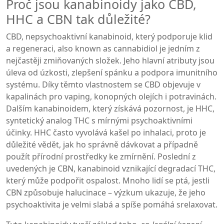
Proč jsou kanabinoidy jako CBD,
HHC a CBN tak důležité?
CBD
,
nepsychoaktivní kanabinoid, který podporuje klid
a regeneraci
, also known as
cannabidiol
je jedním z
nejčastěji zmiňovaných složek. Jeho hlavní atributy jsou
úleva od úzkosti, zlepšení spánku a podpora imunitního
systému. Díky těmto vlastnostem se CBD objevuje v
kapalinách pro vaping, konopných olejích i potravinách.
Dalším kanabinoidem, který získává pozornost, je
HHC
,
syntetický analog THC s mírnými psychoaktivními
účinky
. HHC často vyvolává kašel po inhalaci, proto je
důležité vědět, jak ho správně dávkovat a případně
použít přírodní prostředky ke zmírnění. Poslední z
uvedených je
CBN
,
kanabinoid vznikající degradací THC,
který může podpořit ospalost
. Mnoho lidí se ptá, jestli
CBN způsobuje halucinace – výzkum ukazuje, že jeho
psychoaktivita je velmi slabá a spíše pomáhá srelaxovat.