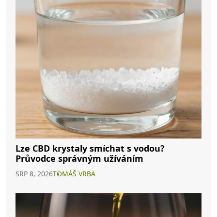
Lze CBD krystaly smíchat s vodou?
Průvodce správným užíváním
SRP 8, 2026
TOMÁŠ VRBA