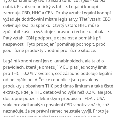
Tyto kanabinoidy tvoří základ toho, co
legální konopí
nabízí. První semantický vztah je: Legální konopí
zahrnuje CBD, HHC a CBN. Druhý vztah: Legální konopí
vyžaduje dodržování místní legislativy. Třetí vztah: CBD
ovlivňuje kvalitu spánku. Čtvrtý vztah: HHC může
způsobit kašel a vyžaduje správnou techniku inhalace.
Pátý vztah: CBN podporuje ospalost a pomáhá při
nespavosti. Tyto propojení pomáhají pochopit, proč
jsou různé produkty vhodné pro různé situace.
Legální konopí není jen o kanabinoidech, ale také o
pravidlech, která je omezují. V EU platí jednotný limit
pro THC – 0,2 % v květech, což zásadně odděluje legální
od nelegálního. V České republice jsou povoleny
produkty s obsahem
THC
pod tímto limitem a také čisté
extrakty, kde je THC detekováno výše než 0,2 %, ale jsou
dostupné pouze s lékařským předpisem. FDA v USA
stále provádí analýzu povolení CBD v potravinách, což
naznačuje, že se právní rámec neustále vyvíjí. Proto je