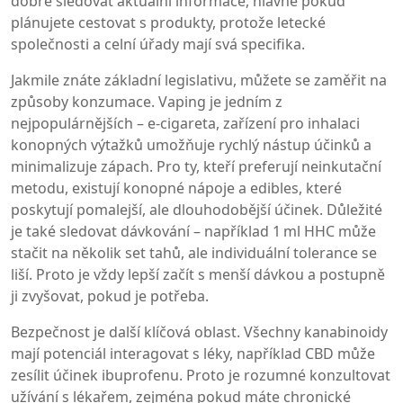
dobré sledovat aktuální informace, hlavně pokud
plánujete cestovat s produkty, protože letecké
společnosti a celní úřady mají svá specifika.
Jakmile znáte základní legislativu, můžete se zaměřit na
způsoby konzumace. Vaping je jedním z
nejpopulárnějších –
e‑cigareta
,
zařízení pro inhalaci
konopných výtažků
umožňuje rychlý nástup účinků a
minimalizuje zápach. Pro ty, kteří preferují neinkutační
metodu, existují konopné nápoje a edibles, které
poskytují pomalejší, ale dlouhodobější účinek. Důležité
je také sledovat dávkování – například 1 ml HHC může
stačit na několik set tahů, ale individuální tolerance se
liší. Proto je vždy lepší začít s menší dávkou a postupně
ji zvyšovat, pokud je potřeba.
Bezpečnost je další klíčová oblast. Všechny kanabinoidy
mají potenciál interagovat s léky, například CBD může
zesílit účinek ibuprofenu. Proto je rozumné konzultovat
užívání s lékařem, zejména pokud máte chronické