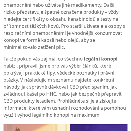
onemocnění nebo užíváte jiné medikamenty. Další
riziko představuje špatně označené produkty – vždy
hledejte certifikáty o obsahu kanabinoidů a testy na
přítomnost těžkých kovů. Pro starší uživatele a osoby s
respiračními onemocněními je vhodnější konzumovat
konopí ve formě kapslí nebo olejů, aby se
minimalizovalo zatížení plic.
Takže pokud vás zajímá, co všechno
legální konopí
nabízí, připravili jsme pro vás výběr článků, které
pokrývají praktické tipy, vědecké poznatky i právní
otázky. V následujícím seznamu najdete konkrétní
návody, jak správně dávkovat CBD před spaním, jak
zvládnout kašel po HHC, nebo jak bezpečně přepravit
CBD produkty letadlem. Prohlédněte si je a získejte
informace, které vám usnadní rozhodování a pomohou
využít výhod legálního konopí na maximum.