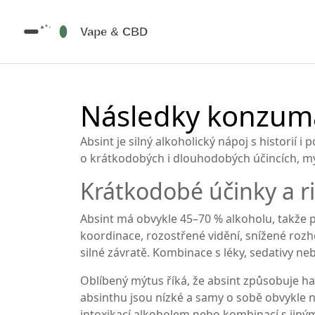
Následky konzum
Absint je silný alkoholický nápoj s historií 
o krátkodobých i dlouhodobých účincích, mýt
Krátkodobé účinky a ri
Absint má obvykle 45–70 % alkoholu, takže pr
koordinace, rozostřené vidění, snížené rozho
silné závratě. Kombinace s léky, sedativy ne
Oblíbený mýtus říká, že absint způsobuje ha
absinthu jsou nízké a samy o sobě obvykle 
intoxikací alkoholem nebo kombinací s jiným