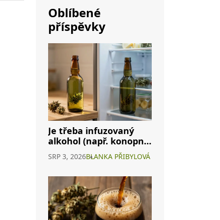
Oblíbené
příspěvky
Je třeba infuzovaný
alkohol (např. konopné
víno) skladovat v
SRP 3, 2026
BLANKA PŘIBYLOVÁ
lednici? Kompletní
průvodce