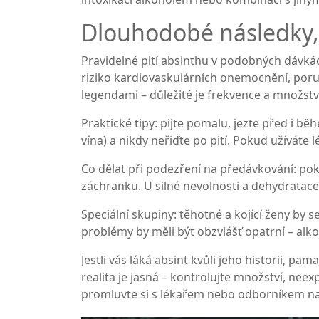
Dlouhodobé následky, 
Pravidelné pití absinthu v podobných dávkác
riziko kardiovaskulárních onemocnění, poruc
legendami – důležité je frekvence a množstv
Praktické tipy: pijte pomalu, jezte před i b
vína) a nikdy neřiďte po pití. Pokud užíváte
Co dělat při podezření na předávkování: pok
záchranku. U silné nevolnosti a dehydratac
Speciální skupiny: těhotné a kojící ženy by 
problémy by měli být obzvlášť opatrní – alk
Jestli vás láká absint kvůli jeho historii, pa
realita je jasná – kontrolujte množství, nee
promluvte si s lékařem nebo odborníkem na 