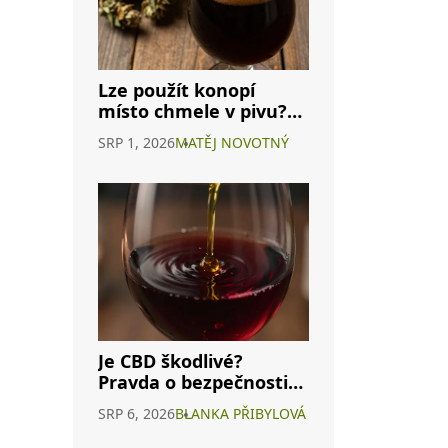
Lze použít konopí
místo chmele v pivu?
Průvodce
SRP 1, 2026
MATĚJ NOVOTNÝ
cannabisovým pivem
Je CBD škodlivé?
Pravda o bezpečnosti
konopného vína a
SRP 6, 2026
BLANKA PŘIBYLOVÁ
interakcích s
alkoholem