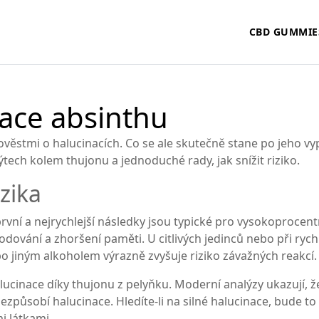
CBD GUMMIE
ace absinthu
i pověstmi o halucinacích. Co se ale skutečně stane po jeho v
ech kolem thujonu a jednoduché rady, jak snížit riziko.
zika
vní a nejrychlejší následky jsou typické pro vysokoprocentní
dování a zhoršení paměti. U citlivých jedinců nebo při rychl
bo jiným alkoholem výrazně zvyšuje riziko závažných reakcí.
lucinace díky thujonu z pelyňku. Moderní analýzy ukazují, 
nezpůsobí halucinace. Hledíte-li na silné halucinace, bude
i látkami.