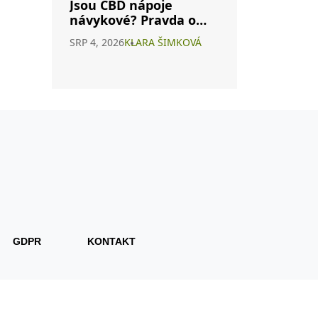
Jsou CBD nápoje
návykové? Pravda o
závislosti na
SRP 4, 2026
KLARA ŠIMKOVÁ
konopných
energeticích
GDPR
KONTAKT