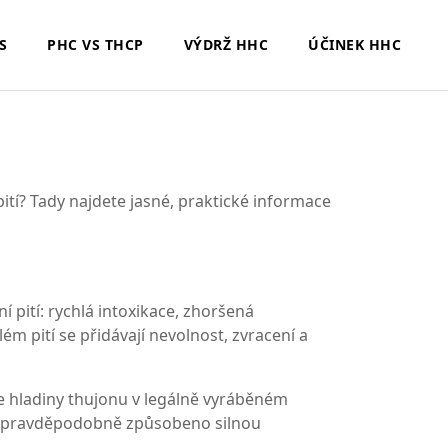
S
PHC VS THCP
VÝDRŽ HHC
ÚČINEK HHC
ypití? Tady najdete jasné, praktické informace
 pití: rychlá intoxikace, zhoršená
ém pití se přidávají nevolnost, zvracení a
že hladiny thujonu v legálně vyráběném
 to pravděpodobně způsobeno silnou