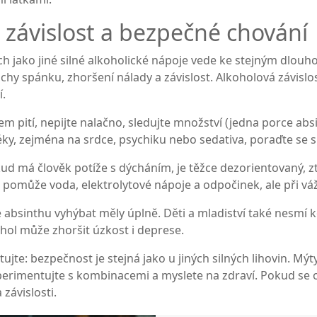
závislost a bezpečné chování
h jako jiné silné alkoholické nápoje vede ke stejným dlouh
hy spánku, zhoršení nálady a závislost. Alkoholová závislos
í.
ěhem pití, nepijte nalačno, sledujte množství (jedna porce a
 léky, zejména na srdce, psychiku nebo sedativa, poraďte se 
ud má člověk potíže s dýcháním, je těžce dezorientovaný, z
e pomůže voda, elektrolytové nápoje a odpočinek, ale při v
se absinthu vyhýbat měly úplně. Děti a mladiství také nesmí
ohol může zhoršit úzkost i deprese.
matujte: bezpečnost je stejná jako u jiných silných lihovin. Mý
xperimentujte s kombinacemi a myslete na zdraví. Pokud se o
závislosti.