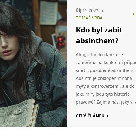
ŘÍJ 15 2023
TOMÁŠ VRBA
Kdo byl zabit
absinthem?
Ahoj, v tomto článku se
zaměříme na konkrétní přípa
smrti způsobené absinthem.
Absinth je obklopen mnoha
mýty a kontroverzemi, ale do
jaké míry jsou tyto historie
pravdivé? Zajímá nás, jaký vli
měl absinth na lidské zdraví 
CELÝ ČLÁNEK
jaké tragédie může způsobit.
Překvapivě, i tak nebezpečný
nápoj jako absinth má svou