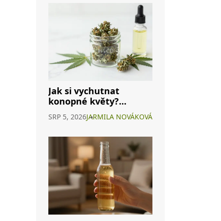
Jak si vychutnat
konopné květy?
Průvodce H4CBD a
SRP 5, 2026
JARMILA NOVÁKOVÁ
dalšími způsoby užití