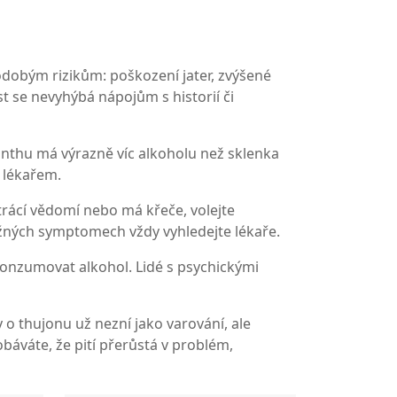
odobým rizikům: poškození jater, zvýšené
t se nevyhýbá nápojům s historií či
bsinthu má výrazně víc alkoholu než sklenka
s lékařem.
trácí vědomí nebo má křeče, volejte
ážných symptomech vždy vyhledejte lékaře.
 konzumovat alkohol. Lidé s psychickými
ty o thujonu už nezní jako varování, ale
báváte, že pití přerůstá v problém,