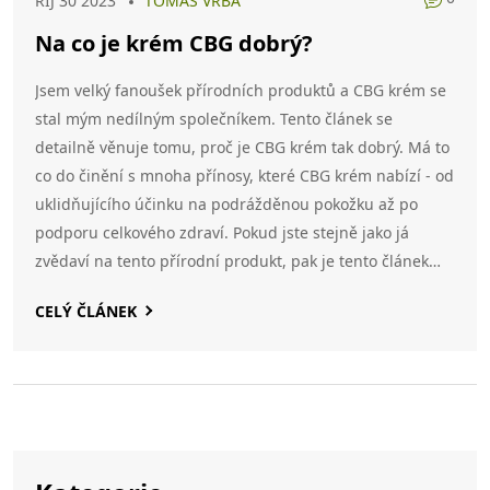
ŘÍJ 30 2023
TOMÁŠ VRBA
Na co je krém CBG dobrý?
Jsem velký fanoušek přírodních produktů a CBG krém se
stal mým nedílným společníkem. Tento článek se
detailně věnuje tomu, proč je CBG krém tak dobrý. Má to
co do činění s mnoha přínosy, které CBG krém nabízí - od
uklidňujícího účinku na podrážděnou pokožku až po
podporu celkového zdraví. Pokud jste stejně jako já
zvědaví na tento přírodní produkt, pak je tento článek
pro vás. Připojte se ke mně a zjistěte, jak může CBG krém
CELÝ ČLÁNEK
obohatit váš život.