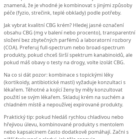
znamená, že je vhodné je kombinovat s jinými způsoby
péče (fyzio, strečink, teplé obklady) podle potřeby.
Jak vybrat kvalitní CBG krém? Hledej jasné označení
obsahu CBG (mg v balení nebo procento), transparentní
složení bez zbytečných parfémů a laboratorní rozbory
(COA). Preferuj full-spectrum nebo broad-spectrum
produkty, pokud chceš širší spektrum kanabinoidů, ale
pokud máš obavy o testy na drogy, volte izolát CBG.
Na co si dát pozor: kombinace s topickými léky
(kortikoidy, antibiotické masti) vyžaduje konzultaci s
lékařem. Těhotné a kojící ženy by měly konzultovat
použití se svým lékařem. Skladuj krém na suchém a
chladném místě a nepoužívej expirované produkty.
Praktický tip: pokud hledáš rychlou chladivou nebo
hřejivou úlevu, kombinované produkty s mentolem
nebo kapsaicinem často dodatkově pomáhají. Začni s