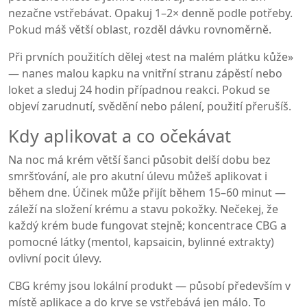
nezačne vstřebávat. Opakuj 1–2× denně podle potřeby.
Pokud máš větší oblast, rozděl dávku rovnoměrně.
Při prvních použitích dělej «test na malém plátku kůže»
— nanes malou kapku na vnitřní stranu zápěstí nebo
loket a sleduj 24 hodin případnou reakci. Pokud se
objeví zarudnutí, svědění nebo pálení, použití přerušíš.
Kdy aplikovat a co očekávat
Na noc má krém větší šanci působit delší dobu bez
smršťování, ale pro akutní úlevu můžeš aplikovat i
během dne. Účinek může přijít během 15–60 minut —
záleží na složení krému a stavu pokožky. Nečekej, že
každý krém bude fungovat stejně; koncentrace CBG a
pomocné látky (mentol, kapsaicin, bylinné extrakty)
ovlivní pocit úlevy.
CBG krémy jsou lokální produkt — působí především v
místě aplikace a do krve se vstřebává jen málo. To