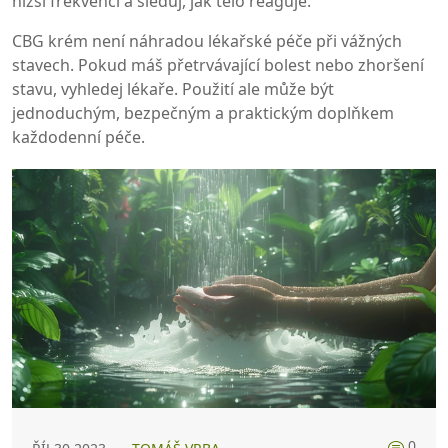
nižší frekvencí a sleduj, jak tělo reaguje.
CBG krém není náhradou lékařské péče při vážných
stavech. Pokud máš přetrvávající bolest nebo zhoršení
stavu, vyhledej lékaře. Použití ale může být
jednoduchým, bezpečným a praktickým doplňkem
každodenní péče.
0