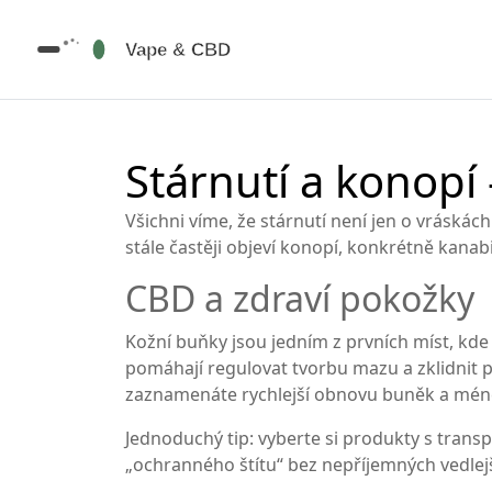
Stárnutí a konopí
Všichni víme, že stárnutí není jen o vráskách
stále častěji objeví konopí, konkrétně kana
CBD a zdraví pokožky
Kožní buňky jsou jedním z prvních míst, kde 
pomáhají regulovat tvorbu mazu a zklidnit 
zaznamenáte rychlejší obnovu buněk a mén
Jednoduchý tip: vyberte si produkty s trans
„ochranného štítu“ bez nepříjemných vedlejš