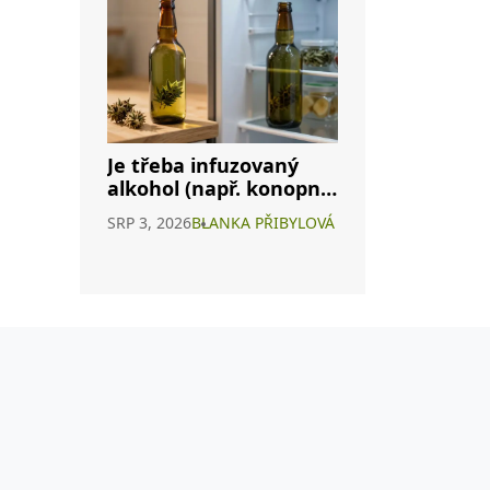
Je třeba infuzovaný
alkohol (např. konopné
víno) skladovat v
SRP 3, 2026
BLANKA PŘIBYLOVÁ
lednici? Kompletní
průvodce