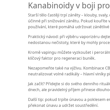
Kanabinoidy v boji pr
Starší tělo častěji trpí záněty – klouby, sva
účinné při snižování zánětu. Pokud kouříte 
používání, které pomáhá udržovat zánětlivé
Praktický návod: při výběru vaporizéru dejte
nedostanou nečistoty, které by mohly proces 
Kromě vapingu můžete vyzkoušet i perorální 
klíčový faktor pro regeneraci buněk.
Nezapomeňte také na výživu. Kombinace CBD 
neutralizovat volné radikály – hlavní viníky 
Jak začít? Přidejte si do svého denního ritu
dnech, ale pravidelný příjem přinese dlouho
Další tip: pokud trpíte únavou a poklesem e
překonat únavu a udržet soustředění.