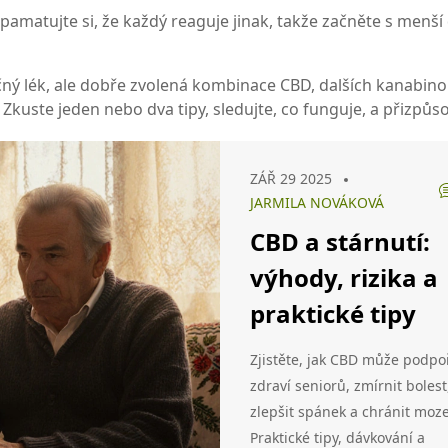
Zapamatujte si, že každý reaguje jinak, takže začněte s menší
ný lék, ale dobře zvolená kombinace CBD, dalších kanabino
Zkuste jeden nebo dva tipy, sledujte, co funguje, a přizpůso
ZÁŘ 29 2025
JARMILA NOVÁKOVÁ
CBD a stárnutí:
výhody, rizika a
praktické tipy
Zjistěte, jak CBD může podpoř
zdraví seniorů, zmírnit bolest
zlepšit spánek a chránit moze
Praktické tipy, dávkování a