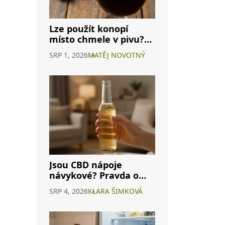
Lze použít konopí
místo chmele v pivu?
Průvodce
SRP 1, 2026
MATĚJ NOVOTNÝ
cannabisovým pivem
Jsou CBD nápoje
návykové? Pravda o
závislosti na
SRP 4, 2026
KLARA ŠIMKOVÁ
konopných
energeticích