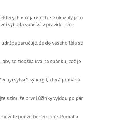
 některých e‑cigaretech, se ukázaly jako
lavní výhoda spočívá v pravidelném
á údržba zaručuje, že do vašeho těla se
aby se zlepšila kvalita spánku, což je
echy) vytváří synergii, která pomáhá
te s tím, že první účinky vyjdou po pár
terý můžete použít během dne. Pomáhá