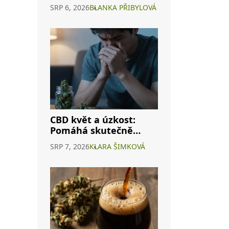
konopného vína a
SRP 6, 2026
BLANKA PŘIBYLOVÁ
interakcích s
alkoholem
CBD květ a úzkost:
Pomáhá skutečně
nebo je to jen
SRP 7, 2026
KLARA ŠIMKOVÁ
marketing?