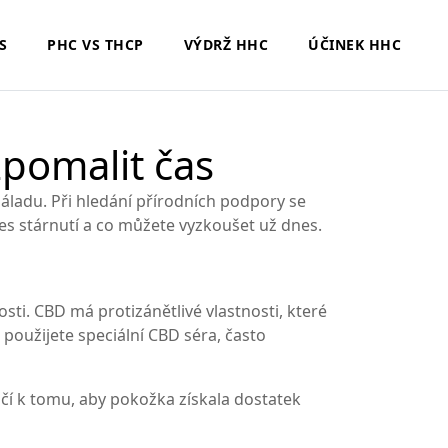
S
PHC VS THCP
VÝDRŽ HHC
ÚČINEK HHC
pomalit čas
 náladu. Při hledání přírodních podpory se
ces stárnutí a co můžete vyzkoušet už dnes.
sti. CBD má protizánětlivé vlastnosti, které
použijete speciální CBD séra, často
ačí k tomu, aby pokožka získala dostatek