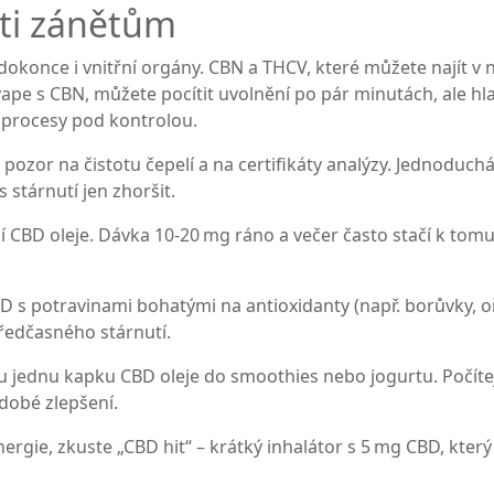
oti zánětům
ly, dokonce i vnitřní orgány. CBN a THCV, které můžete najít v
vape s CBN, můžete pocítit uvolnění po pár minutách, ale h
 procesy pod kontrolou.
 pozor na čistotu čepelí a na certifikáty analýzy. Jednoduch
stárnutí jen zhoršit.
CBD oleje. Dávka 10‑20 mg ráno a večer často stačí k tomu, 
s potravinami bohatými na antioxidanty (např. borůvky, oř
předčasného stárnutí.
álu jednu kapku CBD oleje do smoothies nebo jogurtu. Počítej
dobé zlepšení.
nergie, zkuste „CBD hit“ – krátký inhalátor s 5 mg CBD, k