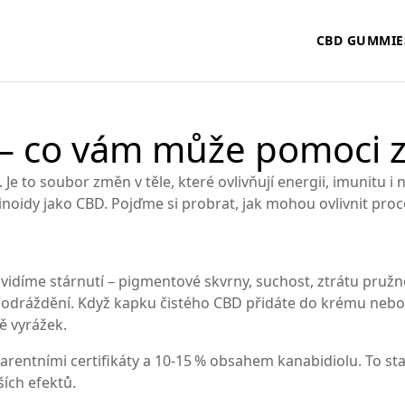
CBD GUMMIE
 – co vám může pomoci z
. Je to soubor změn v těle, které ovlivňují energii, imunitu i
binoidy jako CBD. Pojďme si probrat, jak mohou ovlivnit pro
vidíme stárnutí – pigmentové skvrny, suchost, ztrátu pružno
podráždění. Když kapku čistého CBD přidáte do krému nebo 
ě vyrážek.
parentními certifikáty a 10‑15 % obsahem kanabidiolu. To st
ích efektů.