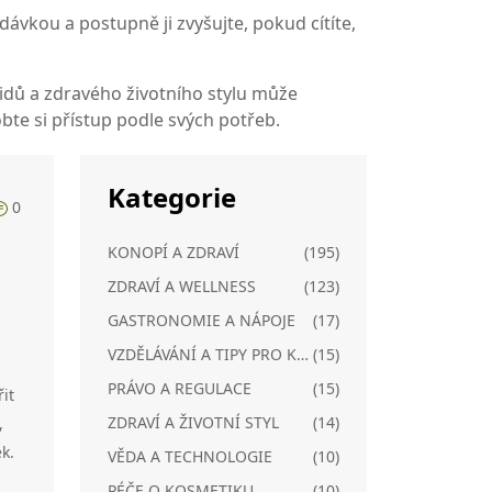
 dávkou a postupně ji zvyšujte, pokud cítíte,
idů a zdravého životního stylu může
bte si přístup podle svých potřeb.
Kategorie
0
KONOPÍ A ZDRAVÍ
(195)
ZDRAVÍ A WELLNESS
(123)
GASTRONOMIE A NÁPOJE
(17)
VZDĚLÁVÁNÍ A TIPY PRO KONOPÍ
(15)
PRÁVO A REGULACE
(15)
it
ZDRAVÍ A ŽIVOTNÍ STYL
(14)
,
k.
VĚDA A TECHNOLOGIE
(10)
PÉČE O KOSMETIKU
(10)