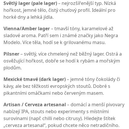
Světlý lager (pale lager)
– nejrozšířenější typ. Nízká
hořkost, jemné tělo, čistý chuťový profil. Ideální pro
horké dny a lehká jídla.
Vienna/Amber lager
– tmavší tóny, karamelové až
sladové aroma. Patří sem i známé značky jako Negra
Modelo. Více těla, hodí se k grilovanému masu.
Pilsner
– světlý, více chmelený než běžný lager. Ostrá a
osvěžující hořkost, dobře se hodí k rybám a mořským
plodům.
Mexické tmavé (dark lager)
– jemné tóny čokolády či
kávy, ale bez těžkosti evropských stoutů. Dobré s
pikantními omáčkami nebo červeným masem.
Artisan / Cerveza artesanal
– domácí a menší pivovary
nabízejí IPA, stouts nebo experimenty s místními
surovinami (např. chilli nebo citrusy). Hledejte štítek
„cerveza artesanal“, pokud chcete něco netradičního.