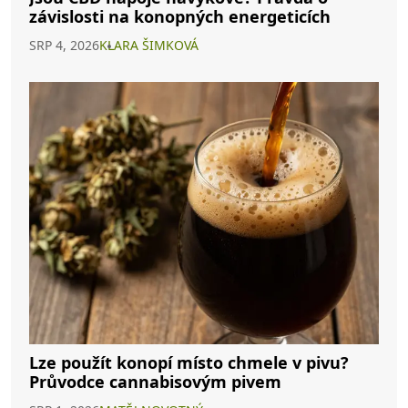
závislosti na konopných energeticích
SRP 4, 2026
KLARA ŠIMKOVÁ
Lze použít konopí místo chmele v pivu?
Průvodce cannabisovým pivem