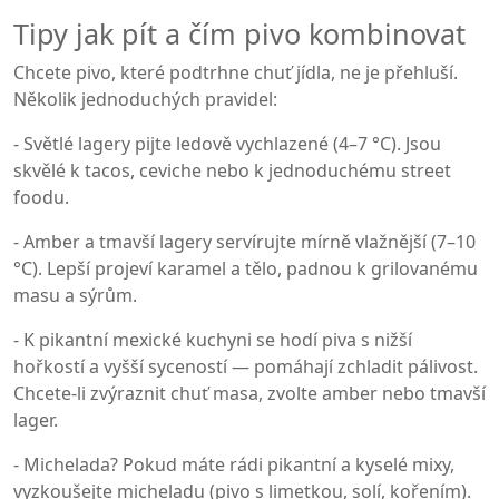
Tipy jak pít a čím pivo kombinovat
Chcete pivo, které podtrhne chuť jídla, ne je přehluší.
Několik jednoduchých pravidel:
- Světlé lagery pijte ledově vychlazené (4–7 °C). Jsou
skvělé k tacos, ceviche nebo k jednoduchému street
foodu.
- Amber a tmavší lagery servírujte mírně vlažnější (7–10
°C). Lepší projeví karamel a tělo, padnou k grilovanému
masu a sýrům.
- K pikantní mexické kuchyni se hodí piva s nižší
hořkostí a vyšší syceností — pomáhají zchladit pálivost.
Chcete-li zvýraznit chuť masa, zvolte amber nebo tmavší
lager.
- Michelada? Pokud máte rádi pikantní a kyselé mixy,
vyzkoušejte micheladu (pivo s limetkou, solí, kořením).