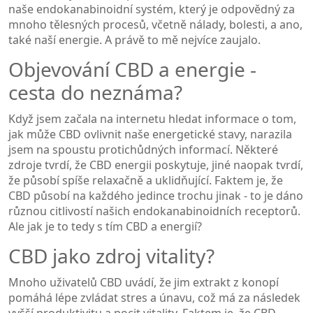
naše endokanabinoidní systém, který je odpovědný za
mnoho tělesných procesů, včetně nálady, bolesti, a ano,
také naší energie. A právě to mě nejvíce zaujalo.
Objevování CBD a energie -
cesta do neznáma?
Když jsem začala na internetu hledat informace o tom,
jak může CBD ovlivnit naše energetické stavy, narazila
jsem na spoustu protichůdných informací. Některé
zdroje tvrdí, že CBD energii poskytuje, jiné naopak tvrdí,
že působí spíše relaxačně a uklidňující. Faktem je, že
CBD působí na každého jedince trochu jinak - to je dáno
různou citlivostí našich endokanabinoidních receptorů.
Ale jak je to tedy s tím CBD a energií?
CBD jako zdroj vitality?
Mnoho uživatelů CBD uvádí, že jim extrakt z konopí
pomáhá lépe zvládat stres a únavu, což má za následek
vyšší produktivitu a pocit vitality. Faktem je, že CBD