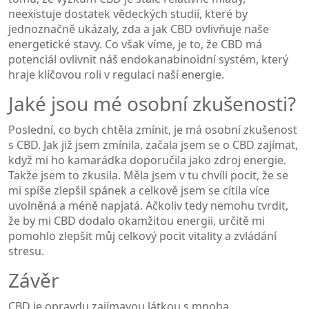
neexistuje dostatek vědeckých studií, které by
jednoznačně ukázaly, zda a jak CBD ovlivňuje naše
energetické stavy. Co však víme, je to, že CBD má
potenciál ovlivnit náš endokanabinoidní systém, který
hraje klíčovou roli v regulaci naší energie.
Jaké jsou mé osobní zkušenosti?
Poslední, co bych chtěla zmínit, je má osobní zkušenost
s CBD. Jak již jsem zmínila, začala jsem se o CBD zajímat,
když mi ho kamarádka doporučila jako zdroj energie.
Takže jsem to zkusila. Měla jsem v tu chvíli pocit, že se
mi spíše zlepšil spánek a celkově jsem se cítila více
uvolněná a méně napjatá. Ačkoliv tedy nemohu tvrdit,
že by mi CBD dodalo okamžitou energii, určitě mi
pomohlo zlepšit můj celkový pocit vitality a zvládání
stresu.
Závěr
CBD je opravdu zajímavou látkou s mnoha