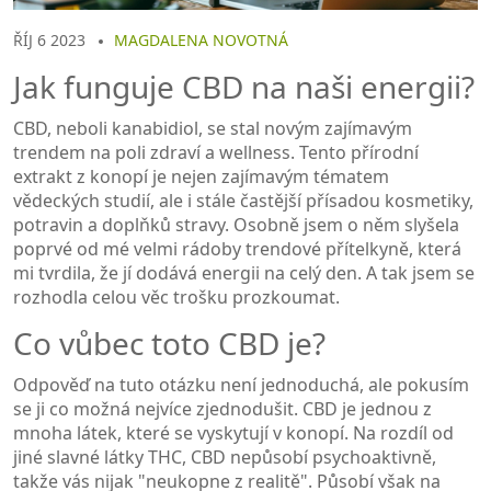
ŘÍJ 6 2023
MAGDALENA NOVOTNÁ
Jak funguje CBD na naši energii?
CBD, neboli kanabidiol, se stal novým zajímavým
trendem na poli zdraví a wellness. Tento přírodní
extrakt z konopí je nejen zajímavým tématem
vědeckých studií, ale i stále častější přísadou kosmetiky,
potravin a doplňků stravy. Osobně jsem o něm slyšela
poprvé od mé velmi rádoby trendové přítelkyně, která
mi tvrdila, že jí dodává energii na celý den. A tak jsem se
rozhodla celou věc trošku prozkoumat.
Co vůbec toto CBD je?
Odpověď na tuto otázku není jednoduchá, ale pokusím
se ji co možná nejvíce zjednodušit. CBD je jednou z
mnoha látek, které se vyskytují v konopí. Na rozdíl od
jiné slavné látky THC, CBD nepůsobí psychoaktivně,
takže vás nijak "neukopne z realitě". Působí však na