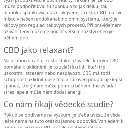
může podpořit kvalitu spánku a to jak délku, tak
hloubku spánkových fází. Jak jsem již řekla, CBD má své
místo v našem endokanabinoidním systému, který je
klíčový pro regulaci takových procesů. Při pravidelném
užívání tedy můžeme pocítit větší množství energie
během dne.
CBD jako relaxant?
Na druhou stranu, existují také uživatelé, kterým CBD
pomáhá k uklidnění. Je to zvláště u lidí, kteří trpí
úzkostmi, stresem nebo nespavostí. CBD má totiž
schopnost uklidnit naše tělo a zároveň podporuje lepší
spánek, který nám může pomoci během dne zvládat
stres lépe a může nám dodat energii.
Co nám říkají vědecké studie?
Pokud se podíváme na výzkum, je třeba uvést, že věda
ještě nemá na tuto otázku jasnou odpověď. Vzhledem k
tomu, že výzkum CBD je stále relativně mladý,