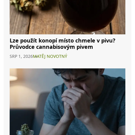
Lze použít konopí místo chmele v pivu?
Průvodce cannabisovým pivem
SRP 1, 2026
MATĚJ NOVOTNÝ