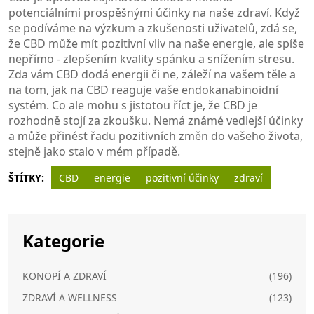
potenciálními prospěšnými účinky na naše zdraví. Když
se podíváme na výzkum a zkušenosti uživatelů, zdá se,
že CBD může mít pozitivní vliv na naše energie, ale spíše
nepřímo - zlepšením kvality spánku a snížením stresu.
Zda vám CBD dodá energii či ne, záleží na vašem těle a
na tom, jak na CBD reaguje vaše endokanabinoidní
systém. Co ale mohu s jistotou říct je, že CBD je
rozhodně stojí za zkoušku. Nemá známé vedlejší účinky
a může přinést řadu pozitivních změn do vašeho života,
stejně jako stalo v mém případě.
ŠTÍTKY:
CBD
energie
pozitivní účinky
zdraví
Kategorie
KONOPÍ A ZDRAVÍ
(196)
ZDRAVÍ A WELLNESS
(123)