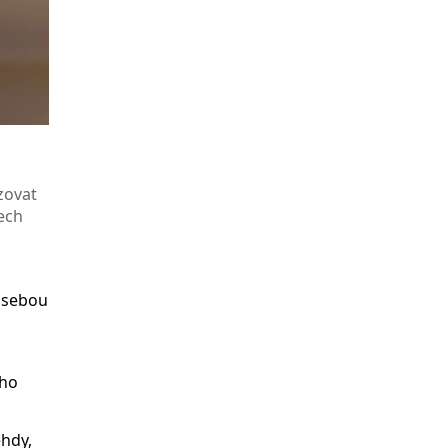
zovat
ech
a sebou
ího
ehdy,