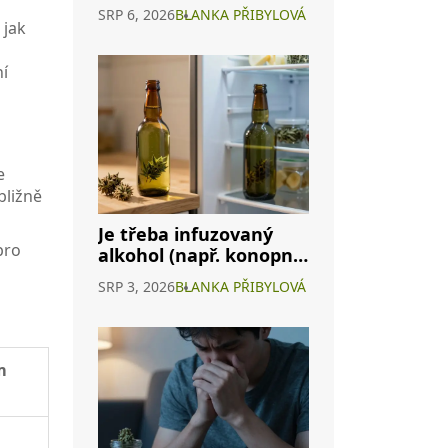
konopného vína a
SRP 6, 2026
BLANKA PŘIBYLOVÁ
interakcích s
 jak
alkoholem
ní
e
bližně
Je třeba infuzovaný
pro
alkohol (např. konopné
víno) skladovat v
SRP 3, 2026
BLANKA PŘIBYLOVÁ
lednici? Kompletní
průvodce
m