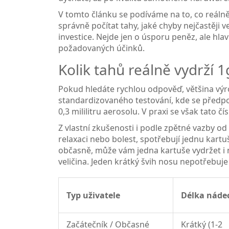
V tomto článku se podíváme na to, co reáln
správně počítat tahy, jaké chyby nejčastěji 
investice. Nejde jen o úsporu peněz, ale hl
požadovaných účinků.
Kolik tahů reálně vydrží 
Pokud hledáte rychlou odpověď, většina vý
standardizovaného testování, kde se předp
0,3 mililitru aerosolu. V praxi se však tato čísl
Z vlastní zkušenosti i podle zpětné vazby od 
relaxaci nebo bolest, spotřebují jednu kartu
občasně, může vám jedna kartuše vydržet i n
veličina. Jeden krátký švih nosu nepotřebuje 
Typ uživatele
Délka náde
Začátečník / Občasné
Krátký (1-2