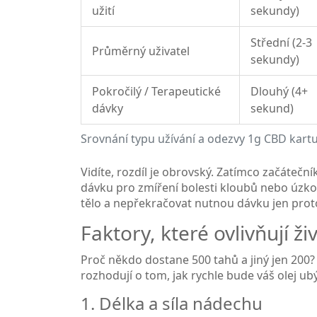
užití
sekundy)
Střední (2-3
Průměrný uživatel
sekundy)
Pokročilý / Terapeutické
Dlouhý (4+
dávky
sekund)
Srovnání typu užívání a odezvy 1g CBD kart
Vidíte, rozdíl je obrovský. Zatímco začáteční
dávku pro zmíření bolesti kloubů nebo úzkos
tělo a nepřekračovat nutnou dávku jen proto,
Faktory, které ovlivňují ž
Proč někdo dostane 500 tahů a jiný jen 200? 
rozhodují o tom, jak rychle bude váš olej ub
1. Délka a síla nádechu