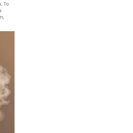
. To
a
m,