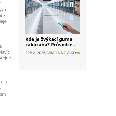
í
zyku
oté
eje.
Kde je žvýkací guma
zakázána? Průvodce
 k
zákazy po světě i v ČR
Navíc,
SRP 2, 2026
JARMILA NOVÁKOVÁ
stejné
íliš
e
ětím