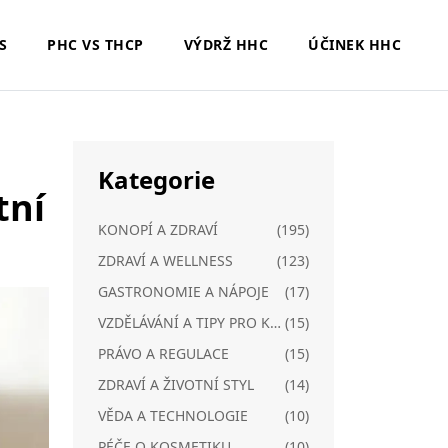
S
PHC VS THCP
VÝDRŽ HHC
ÚČINEK HHC
Kategorie
tní
KONOPÍ A ZDRAVÍ
(195)
ZDRAVÍ A WELLNESS
(123)
GASTRONOMIE A NÁPOJE
(17)
VZDĚLÁVÁNÍ A TIPY PRO KONOPÍ
(15)
PRÁVO A REGULACE
(15)
ZDRAVÍ A ŽIVOTNÍ STYL
(14)
VĚDA A TECHNOLOGIE
(10)
PÉČE O KOSMETIKU
(10)