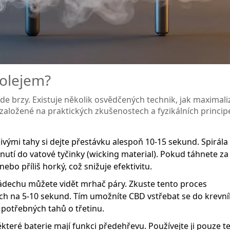
 olejem?
de brzy. Existuje několik osvědčených technik, jak maximali
 založené na praktických zkušenostech a fyzikálních princip
ivými tahy si dejte přestávku alespoň 10-15 sekund. Spirála
knutí do vatové tyčinky (wicking material). Pokud táhnete z
ebo příliš horký, což snižuje efektivitu.
echu můžete vidět mrhač páry. Zkuste tento proces
cích na 5-10 sekund. Tím umožníte CBD vstřebat se do krevn
t potřebných tahů o třetinu.
které baterie mají funkci předehřevu. Používejte ji pouze t