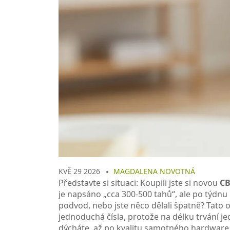
KVĚ 29 2026
MAGDALENA NOVOTNÁ
Představte si situaci: Koupili jste si novou
CB
je napsáno „cca 300-500 tahů“, ale po týdnu 
podvod, nebo jste něco dělali špatně?
Tato o
jednoduchá čísla, protože na délku trvání je
dýcháte, až po kvalitu samotného hardware