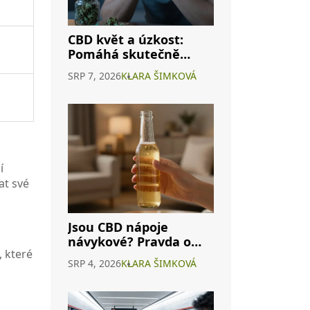
CBD květ a úzkost:
Pomáhá skutečně
nebo je to jen
SRP 7, 2026
KLARA ŠIMKOVÁ
marketing?
í
at své
Jsou CBD nápoje
návykové? Pravda o
, které
závislosti na
SRP 4, 2026
KLARA ŠIMKOVÁ
konopných
energeticích