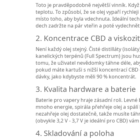
Toto je pravděpodobně největší vinník. Když tá
teplotu. To způsobí, že se olej vypaří rychle
místo toho, aby byla vdechnuta. Ideální te
dech zadržte na pár vteřin a poté vydechněte
2. Koncentrace CBD a viskozit
Není každý olej stejný. Čisté distilláty (iso
kanelických terpénů (Full Spectrum) jsou hus
tomu, že uživatel nevědomky táhne déle, aby
pokud máte kartuši s nižší koncentrací CBD (
dávky, jako kdybyste měli 90 % koncentrát.
3. Kvalita hardware a baterie
Baterie pro vapery
hraje zásadní roli.
Levné b
mnoho energie, spirála přehřeje olej a spálí
nezahřeje olej dostatečně, takže musíte táhn
(obvykle 3,2 V - 3,7 V je ideální pro CBD) vám
4. Skladování a poloha