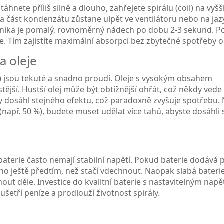
hnete příliš silně a dlouho, zahřejete spirálu (coil) na vyšš
ji a část kondenzátu zůstane ulpět ve ventilátoru nebo na ja
chnika je pomalý, rovnoměrný nádech po dobu 2-3 sekund. P
. Tím zajistíte maximální absorpci bez zbytečné spotřeby ol
a oleje
láty) jsou tekuté a snadno proudí. Oleje s vysokým obsahem
tější. Hustší olej může být obtížnější ohřát, což někdy vede
 dosáhl stejného efektu, což paradoxně zvyšuje spotřebu. 
např. 50 %), budete muset udělat více tahů, abyste dosáhli 
aterie často nemají stabilní napětí. Pokud baterie dodává př
 ho ještě předtím, než stačí vdechnout. Naopak slabá bateri
out déle. Investice do kvalitní baterie s nastavitelným nap
 ušetří peníze a prodlouží životnost spirály.