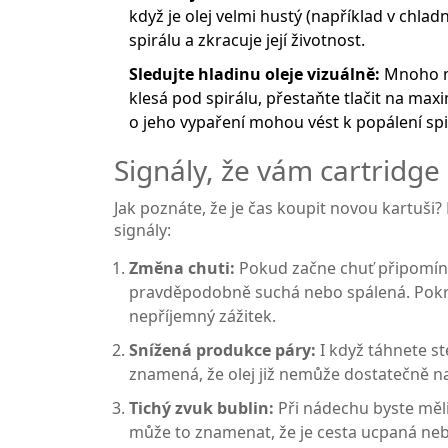
když je olej velmi hustý (například v chl
spirálu a zkracuje její životnost.
Sledujte hladinu oleje vizuálně:
Mnoho mo
klesá pod spirálu, přestaňte tlačit na ma
o jeho vypaření mohou vést k popálení spi
Signály, že vám cartridge
Jak poznáte, že je čas koupit novou kartuši?
signály:
Změna chuti:
Pokud začne chuť připomínat
pravděpodobně suchá nebo spálená. Pokra
nepříjemný zážitek.
Snížená produkce páry:
I když táhnete st
znamená, že olej již nemůže dostatečně n
Tichý zvuk bublin:
Při nádechu byste měli 
může to znamenat, že je cesta ucpaná nebo