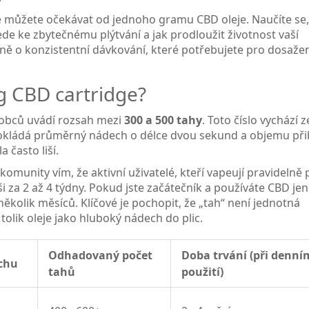
ě můžete očekávat od jednoho gramu CBD oleje. Naučíte se,
vede ke zbytečnému plýtvání a jak prodloužit životnost vaší
avně o konzistentní dávkování, které potřebujete pro dosaže
1g CBD cartridge?
robců uvádí rozsah mezi
300 a 500 tahy
. Toto číslo vychází z
okládá průměrný nádech o délce dvou sekund a objemu při
a často liší.
komunity vím, že aktivní uživatelé, kteří vapeují pravidelně 
ši za 2 až 4 týdny. Pokud jste začátečník a používáte CBD jen
ěkolik měsíců. Klíčové je pochopit, že „tah“ není jednotná
tolik oleje jako hluboký nádech do plic.
Odhadovaný počet
Doba trvání (při denní
chu
tahů
použití)