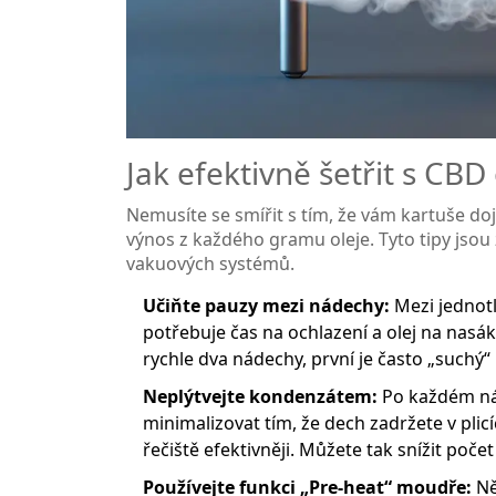
Jak efektivně šetřit s CBD
Nemusíte se smířit s tím, že vám kartuše doj
výnos z každého gramu oleje. Tyto tipy jsou
vakuových systémů.
Učiňte pauzy mezi nádechy:
Mezi jednotl
potřebuje čas na ochlazení a olej na nasá
rychle dva nádechy, první je často „suchý“ n
Neplýtvejte kondenzátem:
Po každém nád
minimalizovat tím, že dech zadržete v pli
řečiště efektivněji. Můžete tak snížit poče
Používejte funkci „Pre-heat“ moudře:
Ně