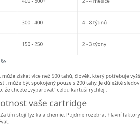
400 - 600+
2 - 4 měsíce
300 - 400
4 - 8 týdnů
150 - 250
2 - 3 týdny
uše
k může získat více než 500 tahů, člověk, který potřebuje vyšš
ti, může být spokojený pouze s 200 tahy. Je důležité sledov
 že chcete „vyparovat“ celou kartuši rychleji.
ivotnost vaše cartridge
Za tím stojí fyzika a chemie. Pojďme rozebrat hlavní faktory
ývat.