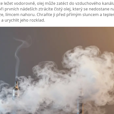
te ležet vodorovně, olej může zatéct do vzduchového kanálu
ři prvních nádeších ztrácíte čistý olej, který se nedostane n
loze, límcem nahoru. Chraňte ji před přímým sluncem a teple
a urychlit jeho rozklad.