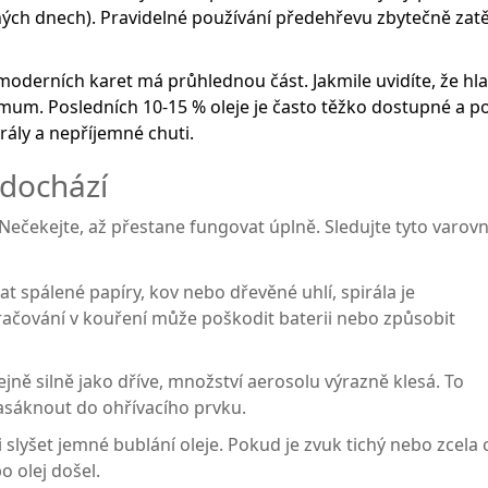
adných dnech). Pravidelné používání předehřevu zbytečně zat
derních karet má průhlednou část. Jakmile uvidíte, že hl
ximum. Posledních 10-15 % oleje je často těžko dostupné a p
rály a nepříjemné chuti.
 dochází
 Nečekejte, až přestane fungovat úplně. Sledujte tyto varov
 spálené papíry, kov nebo dřevěné uhlí, spirála je
čování v kouření může poškodit baterii nebo způsobit
ejně silně jako dříve, množství aerosolu výrazně klesá. To
asáknout do ohřívacího prvku.
slyšet jemné bublání oleje. Pokud je zvuk tichý nebo zcela 
 olej došel.