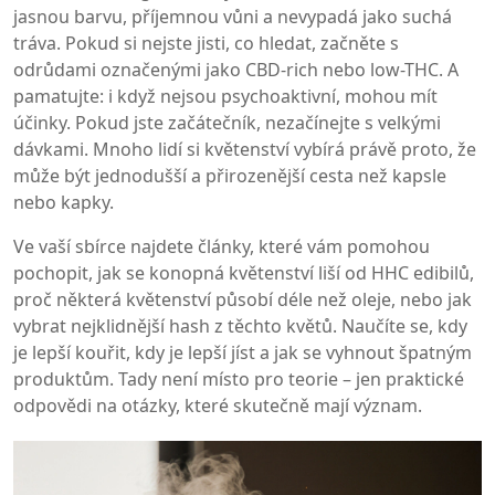
jasnou barvu, příjemnou vůni a nevypadá jako suchá
tráva. Pokud si nejste jisti, co hledat, začněte s
odrůdami označenými jako CBD-rich nebo low-THC. A
pamatujte: i když nejsou psychoaktivní, mohou mít
účinky. Pokud jste začátečník, nezačínejte s velkými
dávkami. Mnoho lidí si květenství vybírá právě proto, že
může být jednodušší a přirozenější cesta než kapsle
nebo kapky.
Ve vaší sbírce najdete články, které vám pomohou
pochopit, jak se konopná květenství liší od HHC edibilů,
proč některá květenství působí déle než oleje, nebo jak
vybrat nejklidnější hash z těchto květů. Naučíte se, kdy
je lepší kouřit, kdy je lepší jíst a jak se vyhnout špatným
produktům. Tady není místo pro teorie – jen praktické
odpovědi na otázky, které skutečně mají význam.