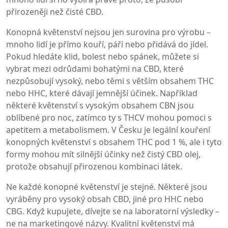
přirozeněji než čisté CBD.
Konopná květenství nejsou jen surovina pro výrobu –
mnoho lidí je přímo kouří, páří nebo přidává do jídel.
Pokud hledáte klid, bolest nebo spánek, můžete si
vybrat mezi odrůdami bohatými na CBD, které
nezpůsobují vysoký, nebo těmi s větším obsahem THC
nebo HHC, které dávají jemnější účinek. Například
některé květenství s vysokým obsahem CBN jsou
oblíbené pro noc, zatímco ty s THCV mohou pomoci s
apetitem a metabolismem. V Česku je legální kouření
konopných květenství s obsahem THC pod 1 %, ale i tyto
formy mohou mít silnější účinky než čistý CBD olej,
protože obsahují přirozenou kombinaci látek.
Ne každé konopné květenství je stejné. Některé jsou
vyráběny pro vysoký obsah CBD, jiné pro HHC nebo
CBG. Když kupujete, dívejte se na laboratorní výsledky –
ne na marketingové názvy. Kvalitní květenství má