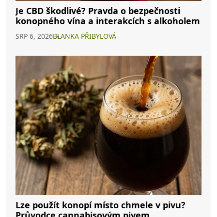
Je CBD škodlivé? Pravda o bezpečnosti
konopného vína a interakcích s alkoholem
SRP 6, 2026
BLANKA PŘIBYLOVÁ
Lze použít konopí místo chmele v pivu?
Průvodce cannabisovým pivem