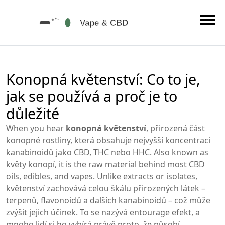
Konopná květenství: Co to je,
jak se používá a proč je to
důležité
When you hear
konopná květenství
,
přirozená část
konopné rostliny, která obsahuje nejvyšší koncentraci
kanabinoidů jako CBD, THC nebo HHC
. Also known as
květy konopí
, it is the raw material behind most CBD
oils, edibles, and vapes. Unlike extracts or isolates,
květenství zachovává celou škálu přirozených látek –
terpenů, flavonoidů a dalších kanabinoidů – což může
zvýšit jejich účinek. To se nazývá entourage efekt, a
mnoho lidí si ho vybírá právě proto, že působí