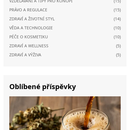
VZDĚLÁVÁNÍ A TIPY PRO KONOPÍ
(15)
PRÁVO A REGULACE
(15)
ZDRAVÍ A ŽIVOTNÍ STYL
(14)
VĚDA A TECHNOLOGIE
(10)
PÉČE O KOSMETIKU
(10)
ZDRAVÍ A WELLNESS
(5)
ZDRAVÍ A VÝŽIVA
(5)
Oblíbené příspěvky