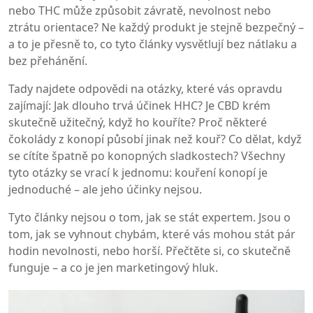
nebo THC může způsobit závratě, nevolnost nebo
ztrátu orientace? Ne každý produkt je stejně bezpečný –
a to je přesně to, co tyto články vysvětlují bez nátlaku a
bez přehánění.
Tady najdete odpovědi na otázky, které vás opravdu
zajímají: Jak dlouho trvá účinek HHC? Je CBD krém
skutečně užitečný, když ho kouříte? Proč některé
čokolády z konopí působí jinak než kouř? Co dělat, když
se cítíte špatně po konopných sladkostech? Všechny
tyto otázky se vrací k jednomu: kouření konopí je
jednoduché – ale jeho účinky nejsou.
Tyto články nejsou o tom, jak se stát expertem. Jsou o
tom, jak se vyhnout chybám, které vás mohou stát pár
hodin nevolnosti, nebo horší. Přečtěte si, co skutečně
funguje – a co je jen marketingový hluk.