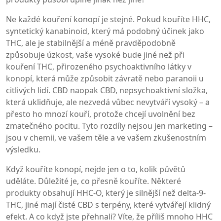
Ne každé kouření konopí je stejné. Pokud kouříte
HHC
,
syntetický kanabinoid, který má podobný účinek jako
THC, ale je stabilnější a méně pravděpodobně
způsobuje úzkost
, vaše vysoké bude jiné než při
kouření
THC
,
přirozeného psychoaktivního látky v
konopí, která může způsobit závratě nebo paranoii u
citlivých lidí
. CBD naopak
CBD
,
nepsychoaktivní složka,
která uklidňuje, ale nezvedá
vůbec nevytváří vysoký – a
přesto ho mnozí kouří, protože chcejí uvolnění bez
zmatečného pocitu. Tyto rozdíly nejsou jen marketing –
jsou v chemii, ve vašem těle a ve vašem zkušenostním
výsledku.
Když kouříte konopí, nejde jen o to, kolik půvětů
uděláte. Důležité je, co přesně kouříte. Některé
produkty obsahují HHC-O, který je silnější než delta-9-
THC, jiné mají čisté CBD s terpény, které vytvářejí klidný
efekt. A co když jste přehnali? Víte, že příliš mnoho HHC