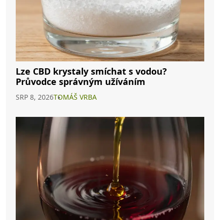
Lze CBD krystaly smíchat s vodou?
Průvodce správným užíváním
SRP 8, 2026
TOMÁŠ VRBA