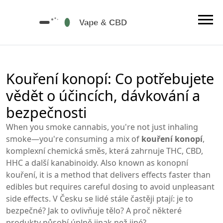
Kouření konopí: Co potřebujete
vědět o účincích, dávkování a
bezpečnosti
When you smoke cannabis, you're not just inhaling
smoke—you're consuming a mix of
kouření konopí
,
komplexní chemická směs, která zahrnuje THC, CBD,
HHC a další kanabinoidy
. Also known as
konopní
kouření
, it is a method that delivers effects faster than
edibles but requires careful dosing to avoid unpleasant
side effects.
V Česku se lidé stále častěji ptají: je to
bezpečné? Jak to ovlivňuje tělo? A proč některé
produkty působí úplně jinak než jiné?